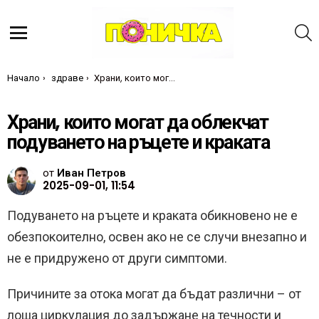
Т
Меню
Ти си тук:
Начало
здраве
Храни, които могат да облекчат подуването на ръцете и краката
Храни, които могат да облекчат
подуването на ръцете и краката
от
Иван Петров
2025-09-01, 11:54
Подуването на ръцете и краката обикновено не е
обезпокоително, освен ако не се случи внезапно и
не е придружено от други симптоми.
Причините за отока могат да бъдат различни – от
лоша циркулация до задържане на течности и