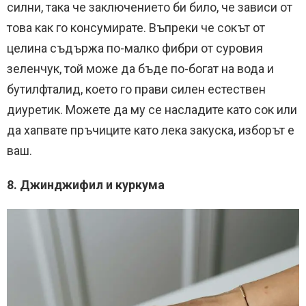
силни, така че заключението би било, че зависи от
това как го консумирате. Въпреки че сокът от
целина съдържа по-малко фибри от суровия
зеленчук, той може да бъде по-богат на вода и
бутилфталид, което го прави силен естествен
диуретик. Можете да му се насладите като сок или
да хапвате пръчиците като лека закуска, изборът е
ваш.
8. Джинджифил и куркума