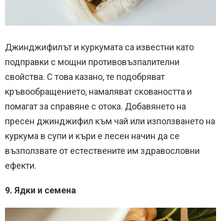
Джинджифилът и куркумата са известни като
подправки с мощни противовъзпалителни
свойства. С това казано, те подобряват
кръвообращението, намаляват сковаността и
помагат за справяне с отока. Добавянето на
пресен джинджифил към чай или използването на
куркума в супи и къри е лесен начин да се
възползвате от естествените им здравословни
ефекти.
9. Ядки и семена