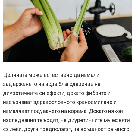
Целината може естествено да намали
задържането на вода благодарение на
диуретичните си ефекти, докато фибрите ѝ
насърчават здравословното храносмилане и
намаляват подуването на корема. Докато някои
изследвания твърдят, че диуретичните му ефекти
са леки, други предполагат, че всъщност са много