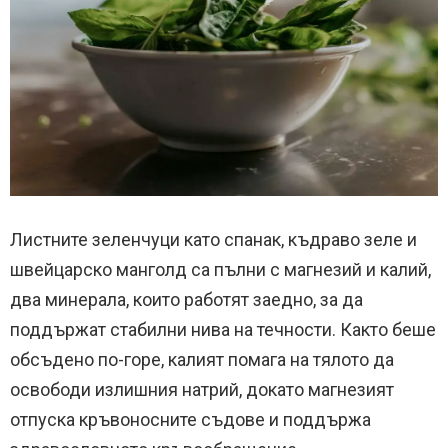
Листните зеленчуци като спанак, къдраво зеле и
швейцарско манголд са пълни с магнезий и калий,
два минерала, които работят заедно, за да
поддържат стабилни нива на течности. Както беше
обсъдено по-горе, калият помага на тялото да
освободи излишния натрий, докато магнезият
отпуска кръвоносните съдове и поддържа