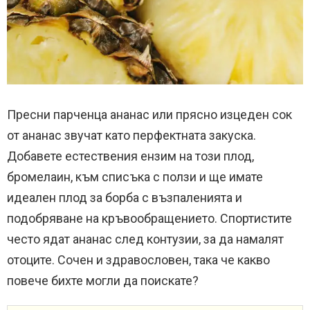
Пресни парченца ананас или прясно изцеден сок
от ананас звучат като перфектната закуска.
Добавете естествения ензим на този плод,
бромелаин, към списъка с ползи и ще имате
идеален плод за борба с възпаленията и
подобряване на кръвообращението. Спортистите
често ядат ананас след контузии, за да намалят
отоците. Сочен и здравословен, така че какво
повече бихте могли да поискате?