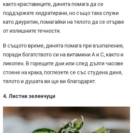
както краставиците, динята помага да се
поддържате хидратирани, но също така служи
като диуретик, помагайки на тялото да се отърве
от излишните течности.
В същото време, динята помага при възпаления,
поради богатството си на витамини А и С, както и
ликопен. В горещите дни или след дълги часове
стоене на крака, поглезете се със студена диня,
тялото и душата ви ще ви благодарят.
4. Листни зеленчуци