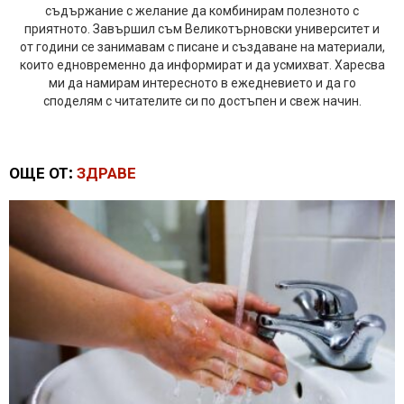
съдържание с желание да комбинирам полезното с
приятното. Завършил съм Великотърновски университет и
от години се занимавам с писане и създаване на материали,
които едновременно да информират и да усмихват. Харесва
ми да намирам интересното в ежедневието и да го
споделям с читателите си по достъпен и свеж начин.
ОЩЕ ОТ:
ЗДРАВЕ