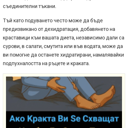
съединителни тъкани.
Тъй като подуването често може да бъде
предизвикано от дехидратация, добавянето на
краставици към вашата диета, независимо дали са
сурови, в салати, смутита или във водата, може да
ви помогне да останете хидратирани, намалявайки
подпухналостта на ръцете и краката.