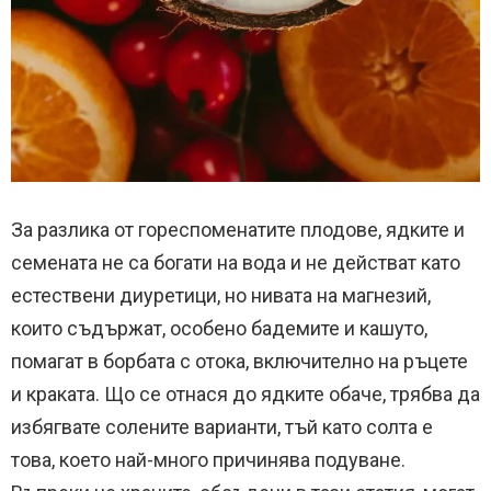
За разлика от гореспоменатите плодове, ядките и
семената не са богати на вода и не действат като
естествени диуретици, но нивата на магнезий,
които съдържат, особено бадемите и кашуто,
помагат в борбата с отока, включително на ръцете
и краката. Що се отнася до ядките обаче, трябва да
избягвате солените варианти, тъй като солта е
това, което най-много причинява подуване.