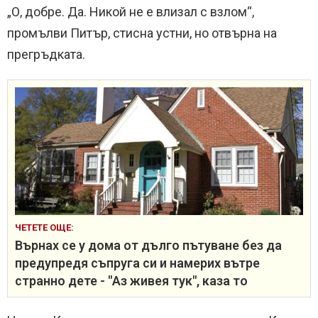
„О, добре. Да. Никой не е влизал с взлом“,
промълви Питър, стисна устни, но отвърна на
прегръдката.
ЧЕТЕТЕ ОЩЕ:
Върнах се у дома от дълго пътуване без да
предупредя съпруга си и намерих вътре
странно дете - "Аз живея тук", каза то