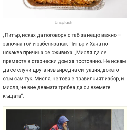
Unsplash
„Питър, исках да поговоря с теб за нещо важно –
започна той и забеляза как Питър и Хана по
някаква причина се оживиха. „Мисля да се
преместя в старчески дом за постоянно. Не искам
да се случи друга извънредна ситуация, докато
съм сам тук. Мисля, че това е правилният избор, и
мисля, че вие двамата трябва да си вземете
къщата“.