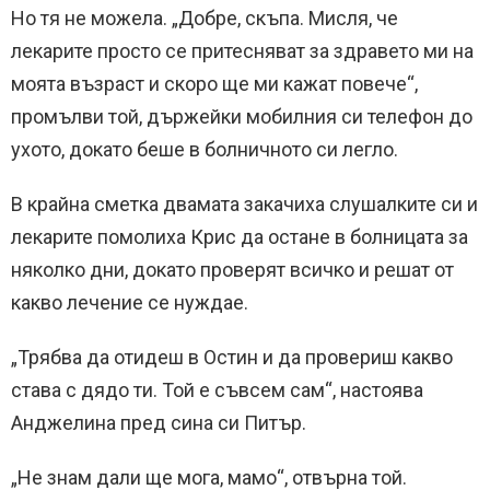
Но тя не можела. „Добре, скъпа. Мисля, че
лекарите просто се притесняват за здравето ми на
моята възраст и скоро ще ми кажат повече“,
промълви той, държейки мобилния си телефон до
ухото, докато беше в болничното си легло.
В крайна сметка двамата закачиха слушалките си и
лекарите помолиха Крис да остане в болницата за
няколко дни, докато проверят всичко и решат от
какво лечение се нуждае.
„Трябва да отидеш в Остин и да провериш какво
става с дядо ти. Той е съвсем сам“, настоява
Анджелина пред сина си Питър.
„Не знам дали ще мога, мамо“, отвърна той.