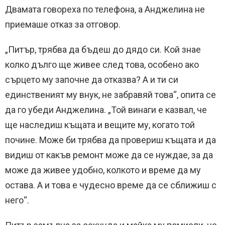
Двамата говореха по телефона, а Анджелина не
приемаше отказ за отговор.
„Питър, трябва да бъдеш до дядо си. Кой знае
колко дълго ще живее след това, особено ако
сърцето му започне да отказва? А и ти си
единственият му внук, не забравяй това“, опита се
да го убеди Анджелина. „Той винаги е казвал, че
ще наследиш къщата и вещите му, когато той
почине. Може би трябва да провериш къщата и да
видиш от какъв ремонт може да се нуждае, за да
може да живее удобно, колкото и време да му
остава. А и това е чудесно време да се сближиш с
него“.