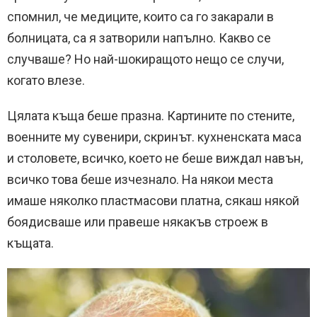
спомнил, че медиците, които са го закарали в
болницата, са я затворили напълно. Какво се
случваше? Но най-шокиращото нещо се случи,
когато влезе.
Цялата къща беше празна. Картините по стените,
военните му сувенири, скринът. кухненската маса
и столовете, всичко, което не беше виждал навън,
всичко това беше изчезнало. На някои места
имаше няколко пластмасови платна, сякаш някой
боядисваше или правеше някакъв строеж в
къщата.