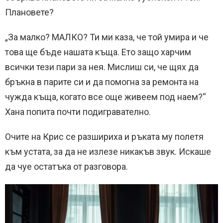
Плановете?
„За малко? МАЛКО? Ти ми каза, че той умира и че
това ще бъде нашата къща. Ето защо харчим
всички тези пари за нея. Мислиш си, че щях да
бръкна в парите си и да помогна за ремонта на
чужда къща, когато все още живеем под наем?“
Хана попита почти подигравателно.
Очите на Крис се разшириха и ръката му полетя
към устата, за да не излезе никакъв звук. Искаше
да чуе остатъка от разговора.