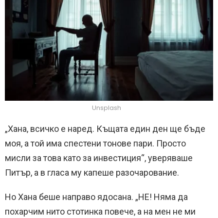
Unsplash
„Хана, всичко е наред. Къщата един ден ще бъде
моя, а той има спестени тонове пари. Просто
мисли за това като за инвестиция“, уверяваше
Питър, а в гласа му капеше разочарование.
Но Хана беше направо ядосана. „НЕ! Няма да
похарчим нито стотинка повече, а на мен не ми