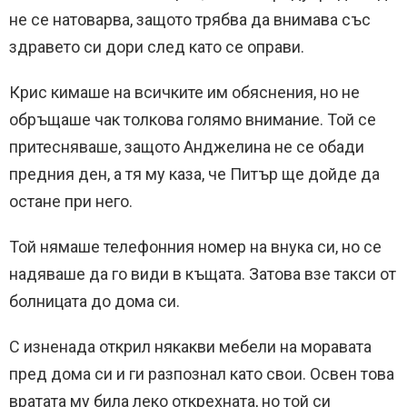
не се натоварва, защото трябва да внимава със
здравето си дори след като се оправи.
Крис кимаше на всичките им обяснения, но не
обръщаше чак толкова голямо внимание. Той се
притесняваше, защото Анджелина не се обади
предния ден, а тя му каза, че Питър ще дойде да
остане при него.
Той нямаше телефонния номер на внука си, но се
надяваше да го види в къщата. Затова взе такси от
болницата до дома си.
С изненада открил някакви мебели на моравата
пред дома си и ги разпознал като свои. Освен това
вратата му била леко открехната, но той си