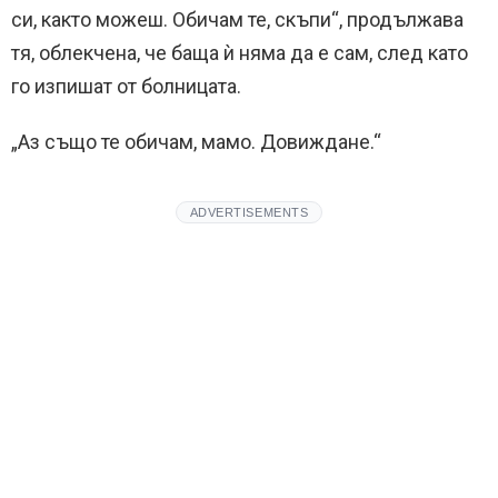
си, както можеш. Обичам те, скъпи“, продължава
тя, облекчена, че баща ѝ няма да е сам, след като
го изпишат от болницата.
„Аз също те обичам, мамо. Довиждане.“
ADVERTISEMENTS