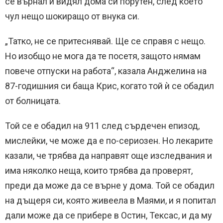
се върнал и видял дома си порутен, след което
чул нещо шокиращо от внука си.
„Татко, не се притеснявай. Ще се справя с нещо.
Но изобщо не мога да те посетя, защото нямам
повече отпуски на работа“, казала Анджелина на
87-годишния си баща Крис, когато той ѝ се обадил
от болницата.
Той се е обадил на 911 след сърдечен епизод,
мислейки, че може да е по-сериозен. Но лекарите
казали, че трябва да направят още изследвания и
има няколко неща, които трябва да проверят,
преди да може да се върне у дома. Той се обадил
на дъщеря си, която живеела в Маями, и я попитал
дали може да се прибере в Остин, Тексас, и да му