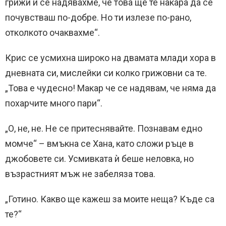
грижи и се надявахме, че това ще те накара да се
почувстваш по-добре. Но ти излезе по-рано,
отколкото очаквахме“.
Крис се усмихна широко на двамата млади хора в
дневната си, мислейки си колко грижовни са те.
„Това е чудесно! Макар че се надявам, че няма да
похарчите много пари“.
„О, не, не. Не се притеснявайте. Познавам едно
момче“ – вмъкна се Хана, като сложи ръце в
джобовете си. Усмивката ѝ беше неловка, но
възрастният мъж не забеляза това.
„Готино. Какво ще кажеш за моите неща? Къде са
те?“