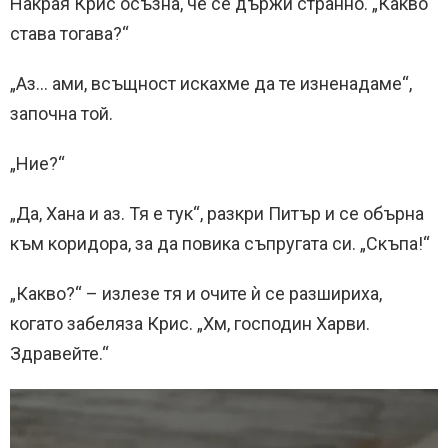
Накрая Крис осъзна, че се държи странно. „Какво
става тогава?“
„Аз… ами, всъщност искахме да те изненадаме“,
започна той.
„Ние?“
„Да, Хана и аз. Тя е тук“, разкри Питър и се обърна
към коридора, за да повика съпругата си. „Скъпа!“
„Какво?“ – излезе тя и очите ѝ се разшириха,
когато забеляза Крис. „Хм, господин Харви.
Здравейте.“