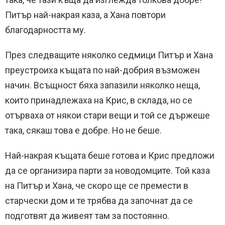
Питър най-накрая каза, а Хана повтори
благодарността му.
През следващите няколко седмици Питър и Хана
преустроиха къщата по най-добрия възможен
начин. Всъщност бяха запазили няколко неща,
които принадлежаха на Крис, в склада, но се
отърваха от някои стари вещи и той се държеше
така, сякаш това е добре. Но не беше.
Най-накрая къщата беше готова и Крис предложи
да се организира парти за новодомците. Той каза
на Питър и Хана, че скоро ще се премести в
старчески дом и те трябва да започнат да се
подготвят да живеят там за постоянно.