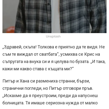
Unsplash
„Здравей, скъпа! Толкова е приятно да те видя. Не
съм те виждал от сватбата“, усмихва се Крис на
съпругата на внука си и я целува по бузата. „И така,
кажи ми какво става с къщата ми?“
Питър и Хана си размениха странни, бързи,
странични погледи, но Питър отговори пръв.
„Искахме да я преустроим, преди да напуснеш
болницата. Тя имаше сериозна нужда от малко