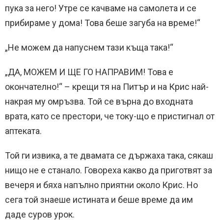
пука за него! Утре се качваме на самолета и се
прибираме у дома! Това беше загуба на време!“
„Не можем да напуснем тази къща така!“
„ДА, МОЖЕМ И ЩЕ ГО НАПРАВИМ! Това е
окончателно!“ – крещи тя на Питър и на Крис най-
накрая му омръзва. Той се върна до входната
врата, като се престори, че току-що е пристигнал от
аптеката.
Той ги извика, а те двамата се държаха така, сякаш
нищо не е станало. Говореха какво да приготвят за
вечеря и бяха напълно приятни около Крис. Но
сега той знаеше истината и беше време да им
даде суров урок.