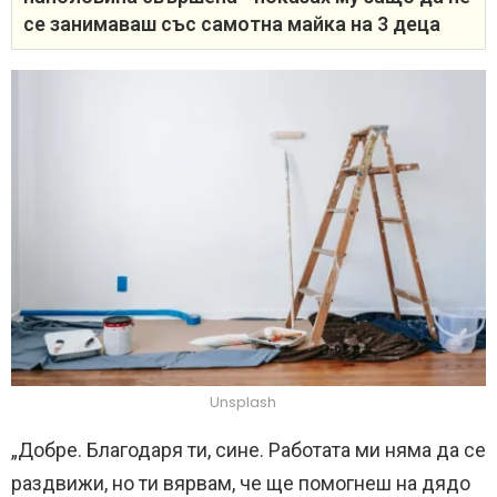
се занимаваш със самотна майка на 3 деца
Unsplash
„Добре. Благодаря ти, сине. Работата ми няма да се
раздвижи, но ти вярвам, че ще помогнеш на дядо