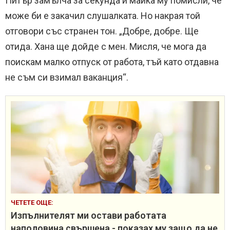
Питър замълча за секунда и майка му помисли, че
може би е закачил слушалката. Но накрая той
отговори със странен тон. „Добре, добре. Ще
отида. Хана ще дойде с мен. Мисля, че мога да
поискам малко отпуск от работа, тъй като отдавна
не съм си взимал ваканция“.
ЧЕТЕТЕ ОЩЕ:
Изпълнителят ми остави работата
наполовина свършена - показах му защо да не