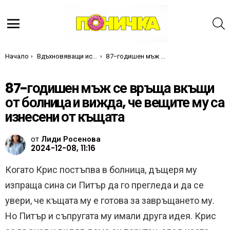
Т
Меню
Ти си тук:
Начало
Вдъхновяващи истории
87-годишен мъж се връща вкъщи от болница и вижда, че вещите му са изнесени от къщата
87-годишен мъж се връща вкъщи
от болница и вижда, че вещите му са
изнесени от къщата
от
Лиди Росенова
2024-12-08, 11:16
Когато Крис постъпва в болница, дъщеря му
изпраща сина си Питър да го прегледа и да се
увери, че къщата му е готова за завръщането му.
Но Питър и съпругата му имали друга идея. Крис