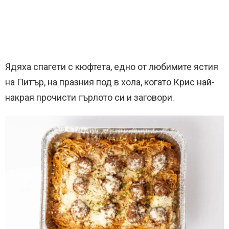
Ядяха спагети с кюфтета, едно от любимите ястия
на Питър, на празния под в хола, когато Крис най-
накрая прочисти гърлото си и заговори.