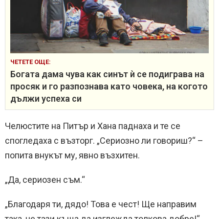
ЧЕТЕТЕ ОЩЕ:
Богата дама чува как синът ѝ се подиграва на
просяк и го разпознава като човека, на когото
дължи успеха си
Челюстите на Питър и Хана паднаха и те се
спогледаха с възторг. „Сериозно ли говориш?“ –
попита внукът му, явно възхитен.
„Да, сериозен съм.“
„Благодаря ти, дядо! Това е чест! Ще направим
така, че тази къща да изглежда толкова добре!“