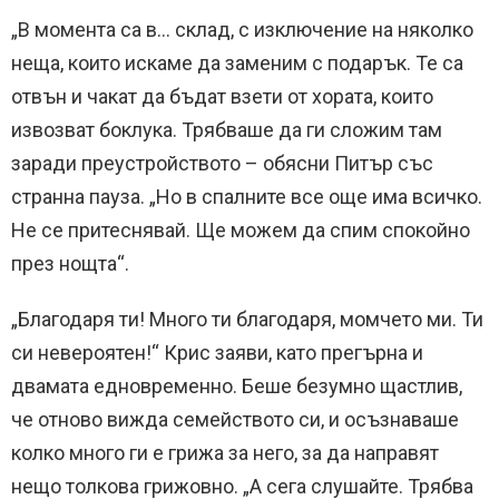
„В момента са в… склад, с изключение на няколко
неща, които искаме да заменим с подарък. Те са
отвън и чакат да бъдат взети от хората, които
извозват боклука. Трябваше да ги сложим там
заради преустройството – обясни Питър със
странна пауза. „Но в спалните все още има всичко.
Не се притеснявай. Ще можем да спим спокойно
през нощта“.
„Благодаря ти! Много ти благодаря, момчето ми. Ти
си невероятен!“ Крис заяви, като прегърна и
двамата едновременно. Беше безумно щастлив,
че отново вижда семейството си, и осъзнаваше
колко много ги е грижа за него, за да направят
нещо толкова грижовно. „А сега слушайте. Трябва