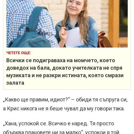
ЧЕТЕТЕ ОЩЕ:
Всички се подиграваха на момчето, което
доведох на бала, докато учителката не спря
музиката и не разкри истината, която смрази
залата
„Какво ще правим, идиот?“ – обиди тя съпруга си,
а Крис никога не я беше чувал да му говори така.
„Хана, успокой се. Всичко е наред. Тя просто
обърква плановете ни за малко“, успокои я той.