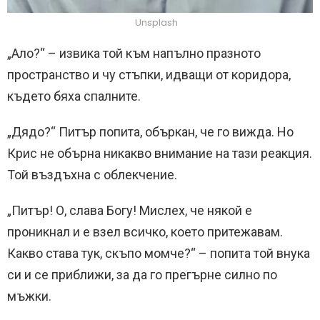
Unsplash
„Ало?“ – извика той към напълно празното
пространство и чу стъпки, идващи от коридора,
където бяха спалните.
„Дядо?“ Питър попита, объркан, че го вижда. Но
Крис не обърна никакво внимание на тази реакция.
Той въздъхна с облекчение.
„Питър! О, слава Богу! Мислех, че някой е
проникнал и е взел всичко, което притежавам.
Какво става тук, скъпо момче?“ – попита той внука
си и се приближи, за да го прегърне силно по
мъжки.