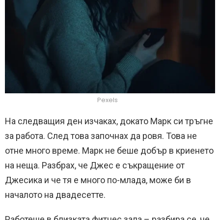
Pexels
На следващия ден изчаках, докато Марк си тръгне
за работа. След това започнах да ровя. Това не
отне много време. Марк не беше добър в криенето
на неща. Разбрах, че Джес е съкращение от
Джесика и че тя е много по-млада, може би в
началото на двадесетте.
Работеше в близката фитнес зала – разбира се, че