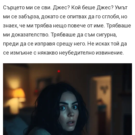
Сърцето ми се сви. Джес? Кой беше Джес? Умът
ми се забърза, докато се опитвах да го сглобя, но
знаех, че ми трябва нещо повече от име. Трябваше
ми доказателство. Трябваше да съм сигурна,
преди да се изправя срещу него. Не исках той да
се измъкне с някакво неубедително извинение.