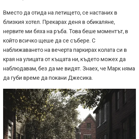
Вместо да отида на летището, се настаних в
близкия хотел. Прекарах деня в обикаляне,
нервите ми бяха на ръба. Това беше моментът, в
който всичко щеше да се събере. С
наближаването на вечерта паркирах колата си в
края на улицата от къщата ни, където можех да
наблюдавам, без да ме видят. Знаех, че Марк няма
да губи време да покани Джесика.