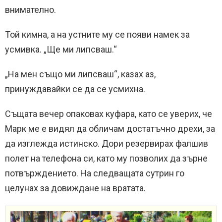
внимателно.
Той кимна, а на устните му се появи намек за
усмивка. „Ще ми липсваш.“
„На мен също ми липсваш“, казах аз,
принуждавайки се да се усмихна.
Същата вечер опаковах куфара, като се уверих, че
Марк ме е видял да обличам достатъчно дрехи, за
да изглежда истинско. Дори резервирах фалшив
полет на телефона си, като му позволих да зърне
потвърждението. На следващата сутрин го
целунах за довиждане на вратата.