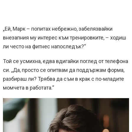
„Ей, Марк – попитах небрежно, забелязвайки
внезапния му интерес към тренировките, – ходиш
ли често на фитнес напоследък?“
Той се усмихна, едва вдигайки поглед от телефона
си. „Да, просто се опитвам да поддържам форма,
разбираш ли? Трябва да съм в крак с по-младите
момчета в работата.“