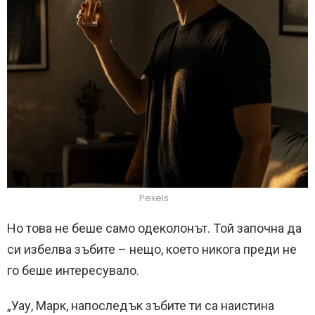
Pexels
Но това не беше само одеколонът. Той започна да
си избелва зъбите – нещо, което никога преди не
го беше интересувало.
„Уау, Марк, напоследък зъбите ти са наистина