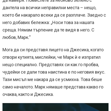
да намеря. Помислете за неоново зелено с
дантела на всички неправилни места – нещо,
което би накарало всеки да се разплаче. Заедно с
него добавих бележка: „Носи това за нашата
среща. Нямам търпение да те видя в него. С
любов, Марк.“
Мога да си представя лицето на Джесика, когато
отвори кутията, мислейки, че Марк ѝ е изпратил
нещо специално. Представях си как го пробва,
чудейки се дали това наистина е по неговия вкус.
Тази мисъл ме накара да се усмихна. Това беше
само началото. Марк нямаше представа какво го
очаква, както и Джесика.