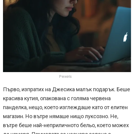
Pexels
Първо, изпратих на Джесика малък подарък. Беше
красива кутия, опакована с голяма червена
панделка, нещо, което изглеждаше като от елитен
магазин. Но вътре нямаше нищо луксозно. Не,
вътре беше най-неприличното бельо, което можех