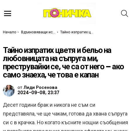
Т
Меню
Ти си тук:
Начало
Вдъхновяващи истории
Тайно изпратих цветя и бельо на любовницата на съпруга ми, преструвайки се, че са от него – ако само знаеха, че това е капан
Тайно изпратих цветя и бельо на
любовницата на съпруга ми,
преструвайки се, че са от него – ако
само знаеха, че това е капан
от
Лиди Росенова
2024-09-08, 23:37
Десет години брак и никога не съм си
представяла, че ще чакам, готова да хвана съпруга
си с в крачка. Но когато късните нощни съобщения