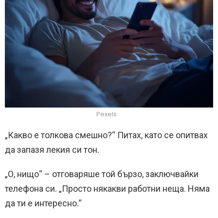
Pexels
„Какво е толкова смешно?“ Питах, като се опитвах
да запазя лекия си тон.
„О, нищо“ – отговаряше той бързо, заключвайки
телефона си. „Просто някакви работни неща. Няма
да ти е интересно.“