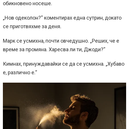
обикновено носеше.
„Нов одеколон?“ коментирах една сутрин, докато
се приготвяхме за деня.
Марк се усмихна, почти овчедушно. „Реших, че е
време за промяна. Харесва ли ти, Джоди?“
Кимнах, принуждавайки се да се усмихна. „Хубаво
е, различно е.“