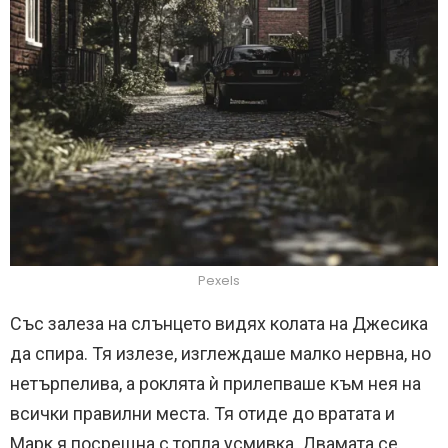
Pexels
Със залеза на слънцето видях колата на Джесика
да спира. Тя излезе, изглеждаше малко нервна, но
нетърпелива, а роклята ѝ прилепваше към нея на
всички правилни места. Тя отиде до вратата и
Марк я посрещна с топла усмивка. Двамата се