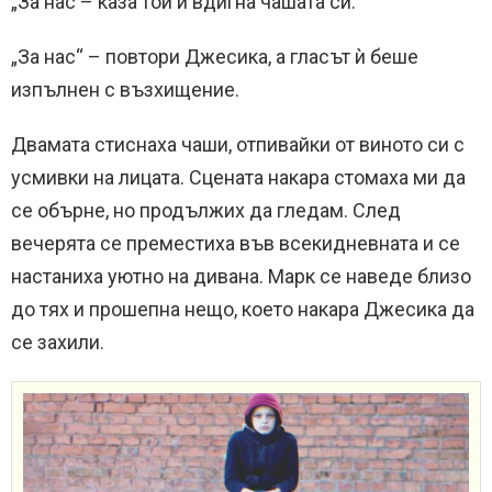
„За нас – каза той и вдигна чашата си.
„За нас“ – повтори Джесика, а гласът ѝ беше
изпълнен с възхищение.
Двамата стиснаха чаши, отпивайки от виното си с
усмивки на лицата. Сцената накара стомаха ми да
се обърне, но продължих да гледам. След
вечерята се преместиха във всекидневната и се
настаниха уютно на дивана. Марк се наведе близо
до тях и прошепна нещо, което накара Джесика да
се захили.