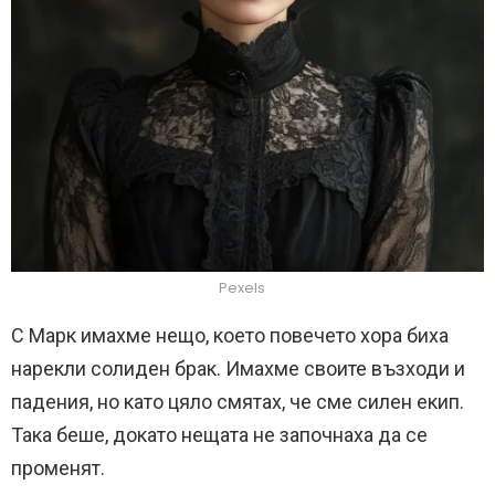
Pexels
С Марк имахме нещо, което повечето хора биха
нарекли солиден брак. Имахме своите възходи и
падения, но като цяло смятах, че сме силен екип.
Така беше, докато нещата не започнаха да се
променят.