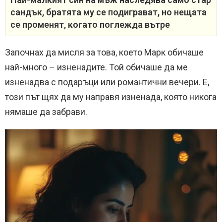
сандък, братята му се подиграват, но нещата
се променят, когато поглежда вътре
Започнах да мисля за това, което Марк обичаше
най-много – изненадите. Той обичаше да ме
изненадва с подаръци или романтични вечери. Е,
този път щях да му направя изненада, която никога
нямаше да забрави.