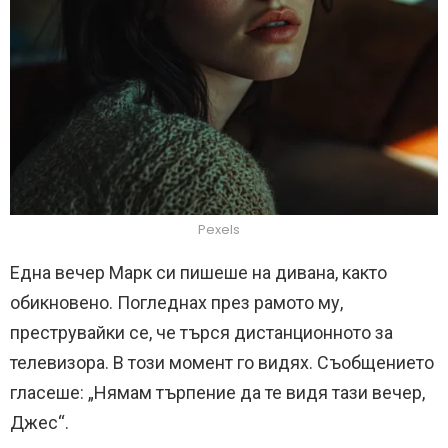
Pexels
Една вечер Марк си пишеше на дивана, както
обикновено. Погледнах през рамото му,
преструвайки се, че търся дистанционното за
телевизора. В този момент го видях. Съобщението
гласеше: „Нямам търпение да те видя тази вечер,
Джес“.