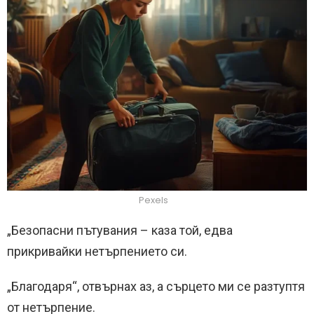
Pexels
„Безопасни пътувания – каза той, едва
прикривайки нетърпението си.
„Благодаря“, отвърнах аз, а сърцето ми се разтуптя
от нетърпение.