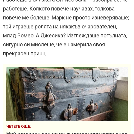
работеше. Колкото повече научавах, толкова
повече ме болеше. Марк не просто изневеряваше;
той играеше ролята на някакъв очарователен,
млад Ромео. А Джесика? Изглеждаше погълната,
сигурно си мислеше, че е намерила своя
прекрасен принц.
ЧЕТЕТЕ ОЩЕ:
Най-малкият син на мъж наследява само стар