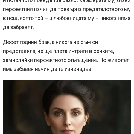
и потайното поведение разкриха аферата му, знаех
перфектния начин да превърна предателството му
в нощ, която той – и любовницата му – никога няма
да забравят.
Десет години брак, а никога не съм си
представяла, че ще плета интриги в сенките,
замисляйки перфектното отмъщение. Но животът
има забавен начин да те изненадва.