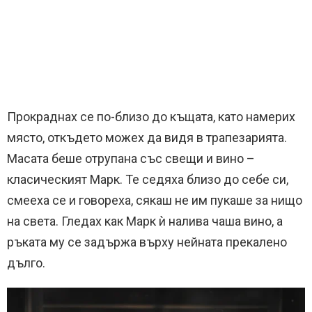
Прокраднах се по-близо до къщата, като намерих
място, откъдето можех да видя в трапезарията.
Масата беше отрупана със свещи и вино –
класическият Марк. Те седяха близо до себе си,
смееха се и говореха, сякаш не им пукаше за нищо
на света. Гледах как Марк ѝ налива чаша вино, а
ръката му се задържа върху нейната прекалено
дълго.