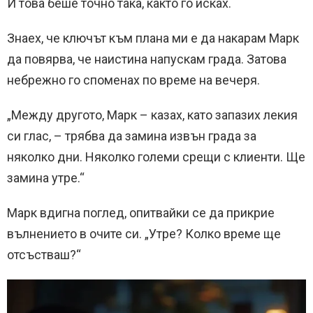
И това беше точно така, както го исках.
Знаех, че ключът към плана ми е да накарам Марк
да повярва, че наистина напускам града. Затова
небрежно го споменах по време на вечеря.
„Между другото, Марк – казах, като запазих лекия
си глас, – трябва да замина извън града за
няколко дни. Няколко големи срещи с клиенти. Ще
замина утре.“
Марк вдигна поглед, опитвайки се да прикрие
вълнението в очите си. „Утре? Колко време ще
отсъстваш?“