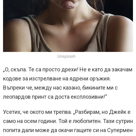
Unsplash
„О, скъпа. Те са просто дрехи! Не е като да закачам
кодове за изстрелване на ядрени оръжия.
Въпреки че, между нас казано, бикините ми с
леопардов принт са доста експлозивни!“
Усетих, че окото ми трепва. „Разбирам, но Джейк е
само на осем години. Той е любопитен. Тази сутрин
попита дали може да окачи гащите си на Супермен