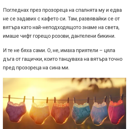
Погледнах през прозореца на спалнята му и едва
не се задавих с кафето си. Там, развявайки се от
вятъра като най-неподходящото знаме на света,
имаше чифт горещо розови, дантелени бикини.
И те не бяха сами. О, не, имаха приятели – цяла
дъга от гащички, които танцуваха на вятъра точно
пред прозореца на сина ми.