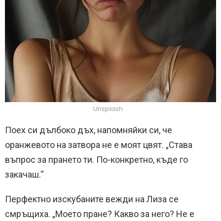
Unsplash
Поех си дълбоко дъх, напомняйки си, че
оранжевото на затвора не е моят цвят. „Става
въпрос за прането ти. По-конкретно, къде го
закачаш.“
Перфектно изскубаните вежди на Лиза се
смръщиха. „Моето пране? Какво за него? Не е