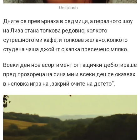
Unsplash
Дните се превърнаха в седмици, а пералното шоу
на Лиза стана толкова редовно, колкото
сутрешното ми кафе, и толкова желано, колкото
студена чаша джойнт с капка пресечено мляко.
Всеки ден нов асортимент от гащички дебютираше
пред прозореца на сина ми и всеки ден се оказвах
в неловка игра на „закрий очите на детето“.