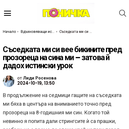
Т
Меню
Ти си тук:
Начало
Вдъхновяващи истории
Съседката ми си вее бикините пред прозореца на сина ми – затова й дадох истински урок
Съседката ми си вее бикините пред
прозореца на сина ми – затова й
дадох истински урок
от
Лиди Росенова
2024-10-19, 13:50
В продължение на седмици гащите на съседката
ми бяха в центъра на вниманието точно пред
прозореца на 8-годишния ми син. Когато той
невинно я попита дали стрингсите ѝ са прашки,