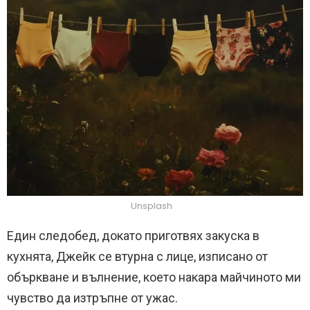
Unsplash
Един следобед, докато приготвях закуска в
кухнята, Джейк се втурна с лице, изписано от
объркване и вълнение, което накара майчиното ми
чувство да изтръпне от ужас.