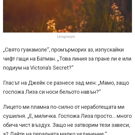
Unsplash
„Свято гуакамоле“, промърморих аз, изпускайки
чифт гащи на Батман. „Това линия за пране ли е или
подиум на Victoria’s Secret?“
Гласът на Джейк се разнесе зад мен: „Мамо, защо
госпожа Лиза си носи бельото навън?“
Лицето ми пламна по-силно от неработещата ми
сушилня. „Е, миличка. Госпожа Лиза просто… много
обича чист въздух. Защо не затворим тези завеси,
а? Дайте на пералнята малко уединение.“