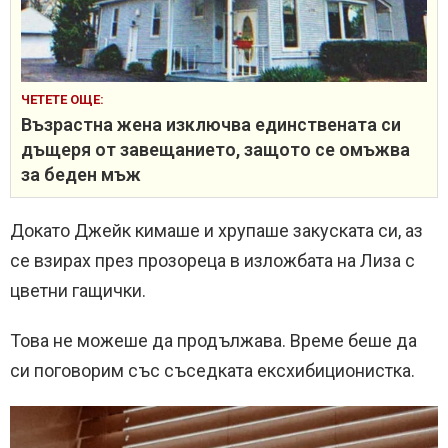
ЧЕТЕТЕ ОЩЕ:
Възрастна жена изключва единствената си
дъщеря от завещанието, защото се омъжва
за беден мъж
Докато Джейк кимаше и хрупаше закуската си, аз
се взирах през прозореца в изложбата на Лиза с
цветни гащички.
Това не можеше да продължава. Време беше да
си поговорим със съседката ексхибиционистка.