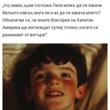
„Но, мамо, щом госпожа Лиза може да си закачи
бельото навън, мога ли и аз да си закача моето?
Обзалагам се, че моите боксерки на Капитан
Америка ще изглеждат супер готино, когато се
размахват от вятъра!“