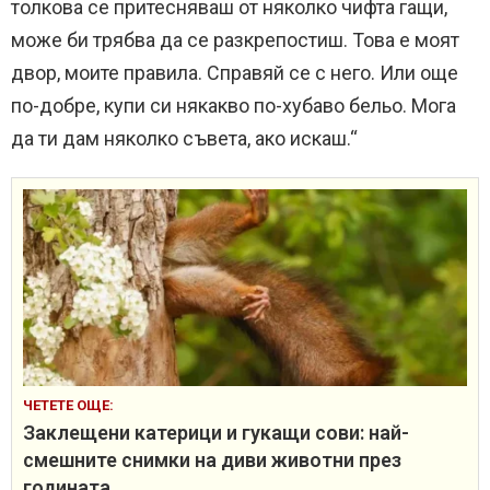
толкова се притесняваш от няколко чифта гащи,
може би трябва да се разкрепостиш. Това е моят
двор, моите правила. Справяй се с него. Или още
по-добре, купи си някакво по-хубаво бельо. Мога
да ти дам няколко съвета, ако искаш.“
ЧЕТЕТЕ ОЩЕ:
Заклещени катерици и гукащи сови: най-
смешните снимки на диви животни през
годината