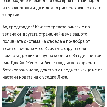
разбрах, че е време да сложа край на този парад
на чорапогащи и да ѝ дам сериозен урок по етикет
за пране.
Ах, предградие! Където тревата винаги е по-
зелена от другата страна, най-вече защото
поливната система на съседа е по-добра от
твоята. Точно там аз, Кристи, съпругата на
Томпсън, реших да пусна корени с 8-годишния си
син Джейк. Животът беше гладък като прясно
ботоксирано чело, докато в съседната къща не се
настани новата ни съседка Лиза.