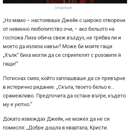
Unsplash
„Но мамо – настояваше Джейк с широко отворени
от невинно любопитство очи, – ако бельото на
госпожа Лиза обича свеж въздух, не трябва ли и
моето да излиза навън? Може би моите гащи
„Хълк“ биха могли да се сприятелят с розовите ѝ
гащи!“
Потиснах смях, който заплашваше да се превърне
в истерично ридание. „Скъпа, твоето бельо е…
срамежливо. Предпочита да остане вътре, където
му е уютно.“
Докато извеждах Джейк, не можех да не си
помисля: „Добре дошла в квартала, Кристи.