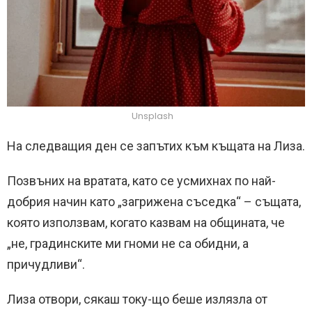
Unsplash
На следващия ден се запътих към къщата на Лиза.
Позвъних на вратата, като се усмихнах по най-
добрия начин като „загрижена съседка“ – същата,
която използвам, когато казвам на общината, че
„не, градинските ми гноми не са обидни, а
причудливи“.
Лиза отвори, сякаш току-що беше излязла от