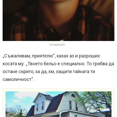
Unsplash
„Съжалявам, приятелю“, казах аз и разроших
косата му. „Твоето бельо е специално. То трябва да
остане скрито, за да, хм, защити тайната ти
самоличност“.