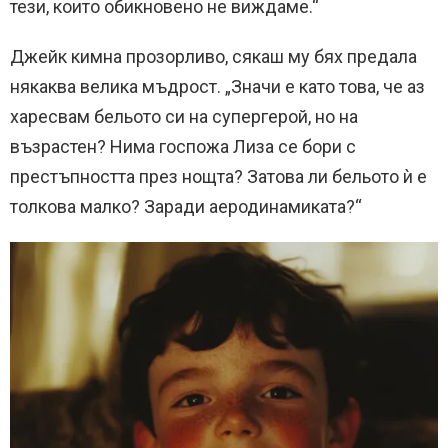
тези, които обикновено не виждаме.“
Джейк кимна прозорливо, сякаш му бях предала
някаква велика мъдрост. „Значи е като това, че аз
харесвам бельото си на супергерой, но на
възрастен? Нима госпожа Лиза се бори с
престъпността през нощта? Затова ли бельото ѝ е
толкова малко? Заради аеродинамиката?“