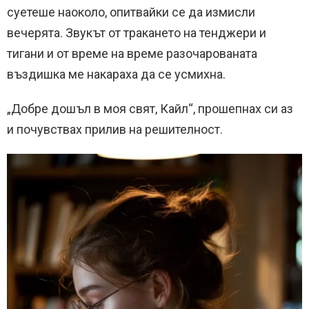
суетеше наоколо, опитвайки се да измисли
вечерята. Звукът от тракането на тенджери и
тигани и от време на време разочарованата
въздишка ме накараха да се усмихна.
„Добре дошъл в моя свят, Кайл“, прошепнах си аз
и почувствах прилив на решителност.