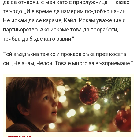
да се отнасяш с мен като с прислужница“ – казах
твърдо. „И е време да намерим по-добър начин.
Не искам да се караме, Кайл. Искам уважение и
партньорство. Ако искаме това да проработи,
трябва да бъде като равни.“
Той въздъхна тежко и прокара ръка през косата
си. „Не знам, Челси. Това е много за възприемане.“