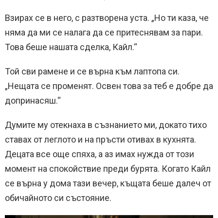
Взирах се в него, с разтворена уста. „Но ти каза, че
няма да ми се налага да се притеснявам за пари.
Това беше нашата сделка, Кайл.“
Той сви рамене и се върна към лаптопа си.
„Нещата се променят. Освен това за теб е добре да
допринасяш.“
Думите му отекнаха в съзнанието ми, докато тихо
ставах от леглото и на пръсти отивах в кухнята.
Децата все още спяха, а аз имах нужда от този
момент на спокойствие преди бурята. Когато Кайл
се върна у дома тази вечер, къщата беше далеч от
обичайното си състояние.