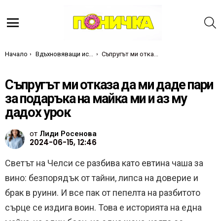
Т
Меню
Ти си тук:
Начало
Вдъхновяващи истории
Съпругът ми отказа да ми даде пари за подаръка на майка ми и аз му дадох урок
Съпругът ми отказа да ми даде пари
за подаръка на майка ми и аз му
дадох урок
от
Лиди Росенова
2024-06-15, 12:46
Светът на Челси се разбива като евтина чаша за
вино: безпорядък от тайни, липса на доверие и
брак в руини. И все пак от пепелта на разбитото
сърце се издига воин. Това е историята на една