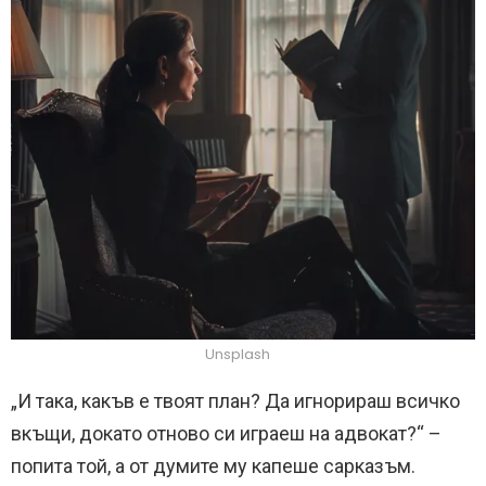
Unsplash
„И така, какъв е твоят план? Да игнорираш всичко
вкъщи, докато отново си играеш на адвокат?“ –
попита той, а от думите му капеше сарказъм.