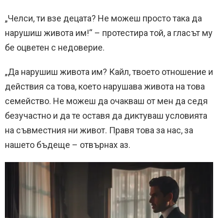
„Челси, ти взе децата? Не можеш просто така да
нарушиш живота им!“ – протестира той, а гласът му
бе оцветен с недоверие.
„Да нарушиш живота им? Кайл, твоето отношение и
действия са това, което нарушава живота на това
семейство. Не можеш да очакваш от мен да седя
безучастно и да те оставя да диктуваш условията
на съвместния ни живот. Правя това за нас, за
нашето бъдеще – отвърнах аз.