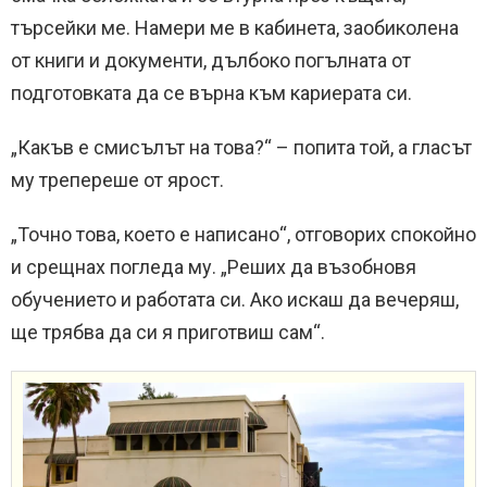
търсейки ме. Намери ме в кабинета, заобиколена
от книги и документи, дълбоко погълната от
подготовката да се върна към кариерата си.
„Какъв е смисълът на това?“ – попита той, а гласът
му трепереше от ярост.
„Точно това, което е написано“, отговорих спокойно
и срещнах погледа му. „Реших да възобновя
обучението и работата си. Ако искаш да вечеряш,
ще трябва да си я приготвиш сам“.