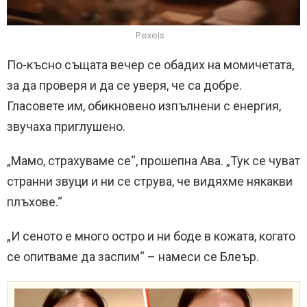
Pexels
По-късно същата вечер се обадих на момичетата,
за да проверя и да се уверя, че са добре.
Гласовете им, обикновено изпълнени с енергия,
звучаха приглушено.
„Мамо, страхуваме се“, прошепна Ава. „Тук се чуват
странни звуци и ни се струва, че видяхме някакви
плъхове.“
„И сеното е много остро и ни боде в кожата, когато
се опитваме да заспим“ – намеси се Блеър.