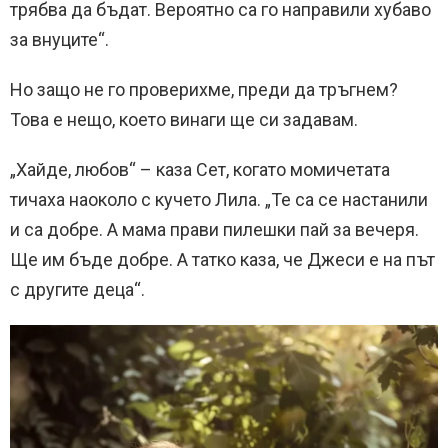
трябва да бъдат. Вероятно са го направили хубаво
за внуците“.
Но защо не го проверихме, преди да тръгнем?
Това е нещо, което винаги ще си задавам.
„Хайде, любов“ – каза Сет, когато момичетата
тичаха наоколо с кучето Лила. „Те са се настанили
и са добре. А мама прави пилешки пай за вечеря.
Ще им бъде добре. А татко каза, че Джеси е на път
с другите деца“.