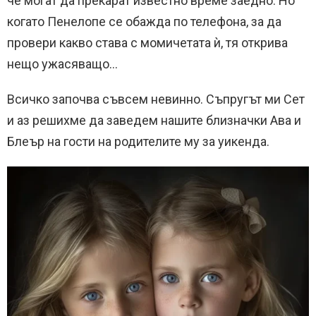
че могат да прекарат известно време заедно. Но
когато Пенелопе се обажда по телефона, за да
провери какво става с момичетата ѝ, тя открива
нещо ужасяващо…
Всичко започва съвсем невинно. Съпругът ми Сет
и аз решихме да заведем нашите близначки Ава и
Блеър на гости на родителите му за уикенда.