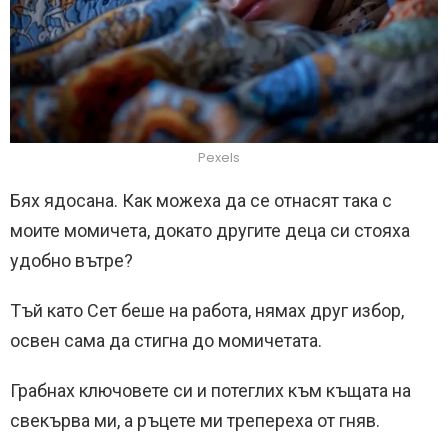
Pexels
Бях ядосана. Как можеха да се отнасят така с
моите момичета, докато другите деца си стояха
удобно вътре?
Тъй като Сет беше на работа, нямах друг избор,
освен сама да стигна до момичетата.
Грабнах ключовете си и потеглих към къщата на
свекърва ми, а ръцете ми трепереха от гняв.