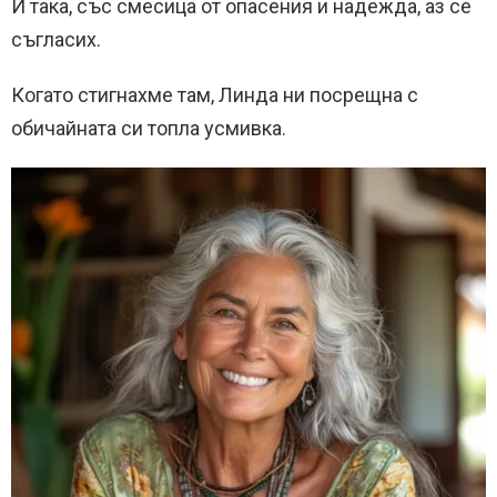
И така, със смесица от опасения и надежда, аз се
съгласих.
Когато стигнахме там, Линда ни посрещна с
обичайната си топла усмивка.