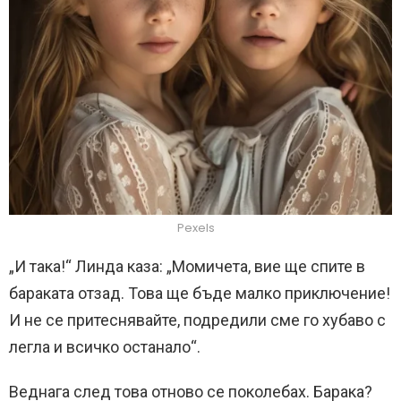
Pexels
„И така!“ Линда каза: „Момичета, вие ще спите в
бараката отзад. Това ще бъде малко приключение!
И не се притеснявайте, подредили сме го хубаво с
легла и всичко останало“.
Веднага след това отново се поколебах. Барака?