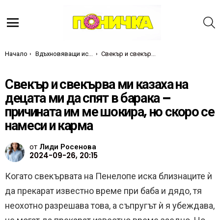
Т
Меню
Ти си тук:
Начало
Вдъхновяващи истории
Свекър и свекърва ми казаха на децата ми да спят в барака – причината им ме шокира, но скоро се намеси и карма
Свекър и свекърва ми казаха на
децата ми да спят в барака –
причината им ме шокира, но скоро се
намеси и карма
от
Лиди Росенова
2024-09-26, 20:15
Когато свекървата на Пенелопе иска близнаците ѝ
да прекарат известно време при баба и дядо, тя
неохотно разрешава това, а съпругът ѝ я убеждава,