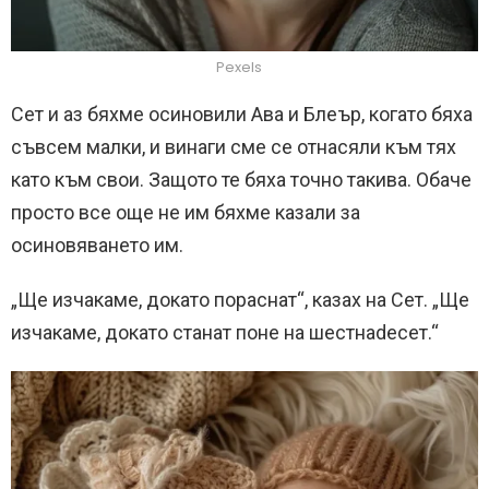
Pexels
Сет и аз бяхме осиновили Ава и Блеър, когато бяха
съвсем малки, и винаги сме се отнасяли към тях
като към свои. Защото те бяха точно такива. Обаче
просто все още не им бяхме казали за
осиновяването им.
„Ще изчакаме, докато пораснат“, казах на Сет. „Ще
изчакаме, докато станат поне на шестнаdeсет.“