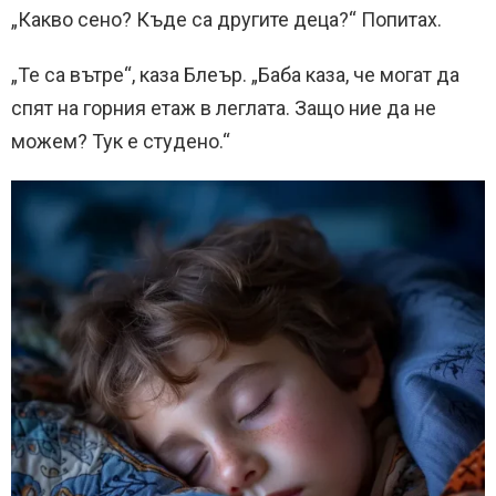
„Какво сено? Къде са другите деца?“ Попитах.
„Те са вътре“, каза Блеър. „Баба каза, че могат да
спят на горния етаж в леглата. Защо ние да не
можем? Тук е студено.“