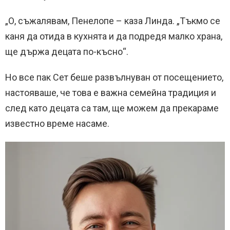
„О, съжалявам, Пенелопе – каза Линда. „Тъкмо се
каня да отида в кухнята и да подредя малко храна,
ще държа децата по-късно“.
Но все пак Сет беше развълнуван от посещението,
настояваше, че това е важна семейна традиция и
след като децата са там, ще можем да прекараме
известно време насаме.