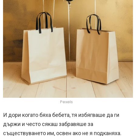
Pexels
И дори когато бяха бебета, тя избягваше да ги
държи и често сякаш забравяше за
съществуването им, освен ако не я подканяха.