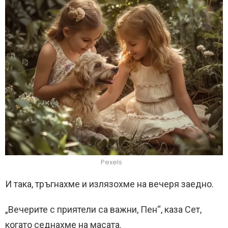
Pexels
И така, тръгнахме и излязохме на вечеря заедно.
„Вечерите с приятели са важни, Пен“, каза Сет,
когато седнахме на масата.