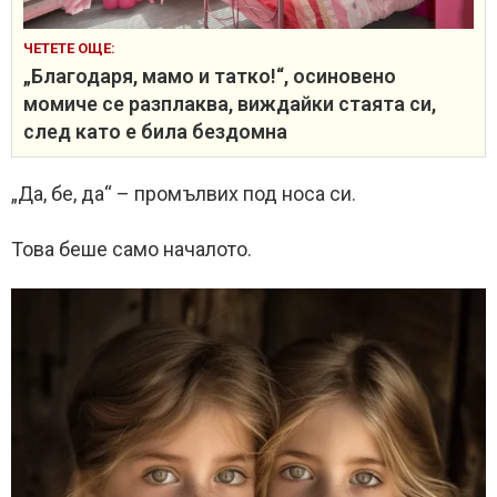
ЧЕТЕТЕ ОЩЕ:
„Благодаря, мамо и татко!“, осиновено
момиче се разплаква, виждайки стаята си,
след като е била бездомна
„Да, бе, да“ – промълвих под носа си.
Това беше само началото.