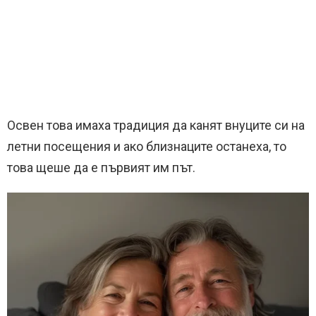
Освен това имаха традиция да канят внуците си на
летни посещения и ако близнаците останеха, то
това щеше да е първият им път.