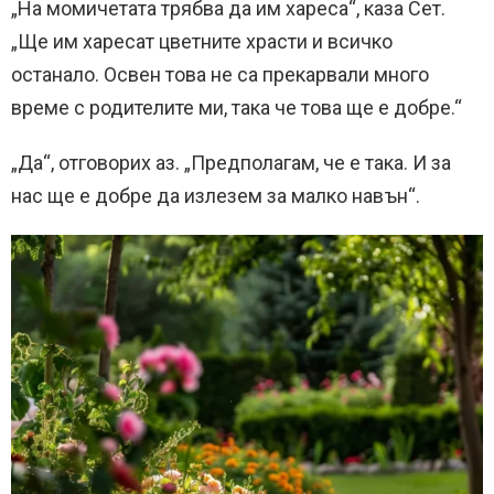
„На момичетата трябва да им хареса“, каза Сет.
„Ще им харесат цветните храсти и всичко
останало. Освен това не са прекарвали много
време с родителите ми, така че това ще е добре.“
„Да“, отговорих аз. „Предполагам, че е така. И за
нас ще е добре да излезем за малко навън“.