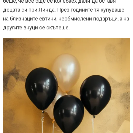
беше, че все още се колебаех дали да оставя
децата си при Линда. През годините тя купуваше
на близнаците евтини, необмислени подаръци, а на
другите внуци се скъпеше.