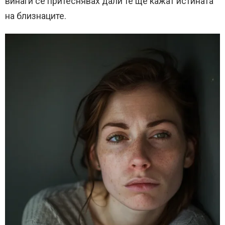
винаги се притеснявах дали те ще кажат истината
на близнаците.