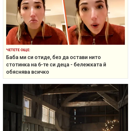
ЧЕТЕТЕ ОЩЕ:
Баба ми си отиде, без да остави нито
стотинка на 6-те си деца - бележката й
обяснява всичко