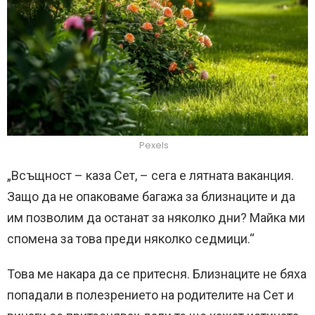
Pexels
„Всъщност – каза Сет, – сега е лятната ваканция.
Защо да не опаковаме багажа за близнаците и да
им позволим да останат за няколко дни? Майка ми
спомена за това преди няколко седмици.“
Това ме накара да се притесня. Близнаците не бяха
попадали в полезрението на родителите на Сет и