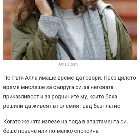
Unsplash
По пътя Алла имаше време да говори. През цялото
време мислеше за съпруга си, за неговата
приказливост и за роднините му, които бяха
решили да живеят в големия град безплатно.
Когато жената излезе на пода в апартамента си,
беше повече или по-малко спокойна.