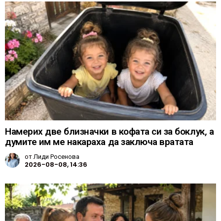
Намерих две близначки в кофата си за боклук, а
думите им ме накараха да заключа вратата
от
Лиди Росенова
2026-08-08, 14:36