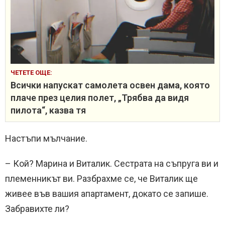
ЧЕТЕТЕ ОЩЕ:
Всички напускат самолета освен дама, която
плаче през целия полет, „Трябва да видя
пилота“, казва тя
Настъпи мълчание.
– Кой? Марина и Виталик. Сестрата на съпруга ви и
племенникът ви. Разбрахме се, че Виталик ще
живее във вашия апартамент, докато се запише.
Забравихте ли?