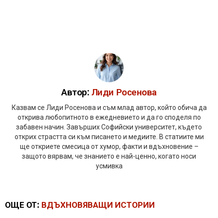
Автор:
Лиди Росенова
Казвам се Лиди Росенова и съм млад автор, който обича да
открива любопитното в ежедневието и да го споделя по
забавен начин. Завърших Софийски университет, където
открих страстта си към писането и медиите. В статиите ми
ще откриете смесица от хумор, факти и вдъхновение –
защото вярвам, че знанието е най-ценно, когато носи
усмивка
ОЩЕ ОТ:
ВДЪХНОВЯВАЩИ ИСТОРИИ