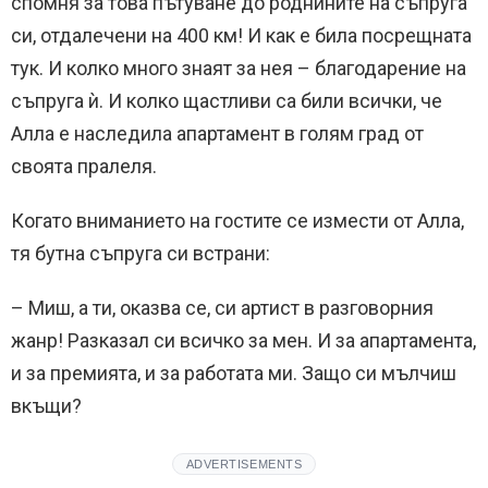
спомня за това пътуване до роднините на съпруга
си, отдалечени на 400 км! И как е била посрещната
тук. И колко много знаят за нея – благодарение на
съпруга ѝ. И колко щастливи са били всички, че
Алла е наследила апартамент в голям град от
своята пралеля.
Когато вниманието на гостите се измести от Алла,
тя бутна съпруга си встрани:
– Миш, а ти, оказва се, си артист в разговорния
жанр! Разказал си всичко за мен. И за апартамента,
и за премията, и за работата ми. Защо си мълчиш
вкъщи?
ADVERTISEMENTS