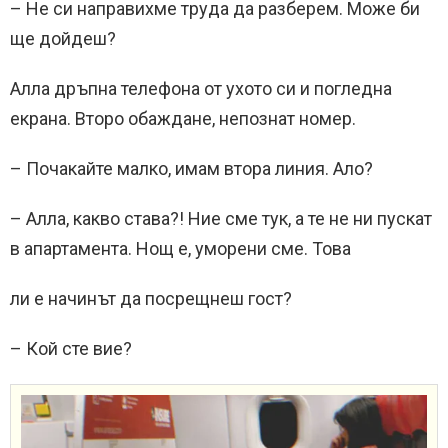
– Не си направихме труда да разберем. Може би
ще дойдеш?
Алла дръпна телефона от ухото си и погледна
екрана. Второ обаждане, непознат номер.
– Почакайте малко, имам втора линия. Ало?
– Алла, какво става?! Ние сме тук, а те не ни пускат
в апартамента. Нощ е, уморени сме. Това
ли е начинът да посрещнеш гост?
– Кой сте вие?