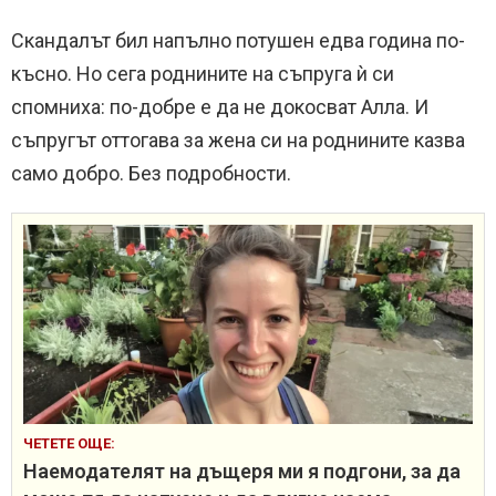
Скандалът бил напълно потушен едва година по-
късно. Но сега роднините на съпруга ѝ си
спомниха: по-добре е да не докосват Алла. И
съпругът оттогава за жена си на роднините казва
само добро. Без подробности.
ЧЕТЕТЕ ОЩЕ:
Наемодателят на дъщеря ми я подгони, за да