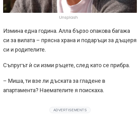
Unsplash
Измина една година. Алла бързо опакова багажа
си за вилата – прясна храна и подаръци за дъщеря
си и родителите.
Съпругът ѝ си изми ръцете, след като се прибра.
– Миша, ти взе ли дъската за гладене в
апартамента? Наемателите я поискаха.
ADVERTISEMENTS