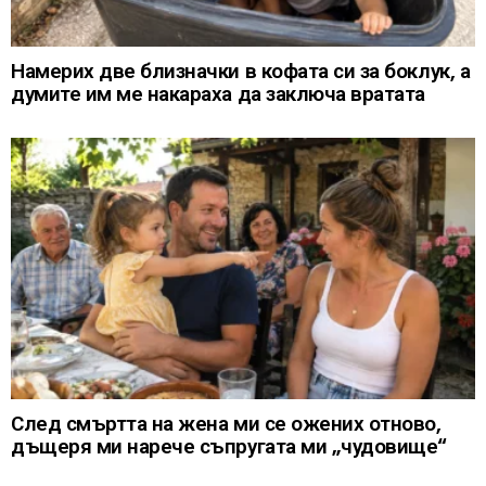
Намерих две близначки в кофата си за боклук, а
думите им ме накараха да заключа вратата
След смъртта на жена ми се ожених отново,
дъщеря ми нарече съпругата ми „чудовище“