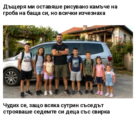
Дъщеря ми оставяше рисувано камъче на
гроба на баща си, но всички изчезнаха
Чудих се, защо всяка сутрин съседът
строяваше седемте си деца със свирка