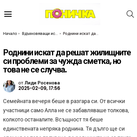
Т
Меню
Ти си тук:
Начало
Вдъхновяващи истории
Роднини искат да решат жилищните си проблеми за чужда сметка, но това не се случва.
Роднини искат да решат жилищните
си проблеми за чужда сметка, но
това не се случва.
от
Лиди Росенова
2025-02-09, 17:56
Семейната вечеря беше в разгара си. От всички
участници само Алла не се забавляваше толкова,
колкото останалите. Всъщност тя беше
единствената непряка роднина. Тя дълго ще си