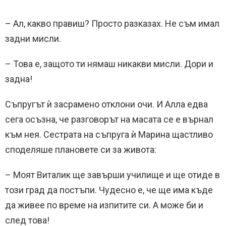
– Ал, какво правиш? Просто разказах. Не съм имал
задни мисли.
– Това е, защото ти нямаш никакви мисли. Дори и
задна!
Съпругът ѝ засрамено отклони очи. И Алла едва
сега осъзна, че разговорът на масата се е върнал
към нея. Сестрата на съпруга ѝ Марина щастливо
споделяше плановете си за живота:
– Моят Виталик ще завърши училище и ще отиде в
този град да постъпи. Чудесно е, че ще има къде
да живее по време на изпитите си. А може би и
след това!