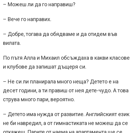
– Можеш ли да го направиш?
– Вече го направих.
– Добре, тогава да обядваме и да отидем във
вилата.
По пътя Алла и Михаил обсъждаха в какви класове
и клубове да запишат дъщеря си.
– Не си ли планирала много неща? Детето е на
десет години, а ти правиш от нея дете-чудо. А това
струва много пари, вероятно.
– Детето има нужда от развитие. Английският език
не би навредил, а от гимнастиката не можеш да се
откажеш. Парите от наема на апартамента ще се