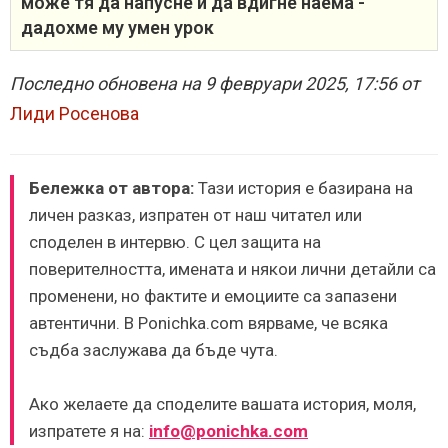
може тя да напусне и да вдигне наема -
дадохме му умен урок
Последно обновена на 9 февруари 2025, 17:56 от
Лиди Росенова
Бележка от автора:
Тази история е базирана на
личен разказ, изпратен от наш читател или
споделен в интервю. С цел защита на
поверителността, имената и някои лични детайли са
променени, но фактите и емоциите са запазени
автентични. В Ponichka.com вярваме, че всяка
съдба заслужава да бъде чута.
Ако желаете да споделите вашата история, моля,
изпратете я на:
info@ponichka.com