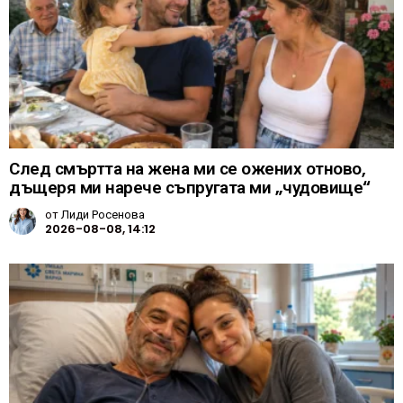
След смъртта на жена ми се ожених отново,
дъщеря ми нарече съпругата ми „чудовище“
от
Лиди Росенова
2026-08-08, 14:12