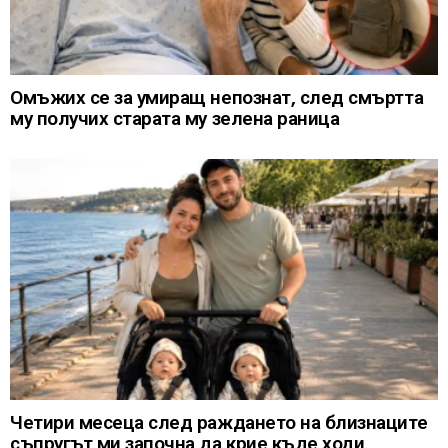
Омъжих се за умиращ непознат, след смъртта
му получих старата му зелена раница
Четири месеца след раждането на близнаците
съпругът ми започна да крие къде ходи