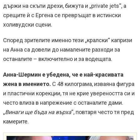
държи на скъпи дрехи, бижута и „private jets“, а
срещите ѝ с Ергена се превръщат в истински
холивудски сцени.
Според зрителите именно тези „кралски“ капризи
на Анна са довели до намалените разходи за
останалите – включително и за водещата.
Анна-Шермин е убедена, че е най-красивата
жена в имението.
С 48 килограма, изваяна фигура
и пластични корекции, тя не крие увереността си и
често влиза в напрежение с останалите дами.
„
Винаги ще бъда на върха
“, повтаря често тя пред
камерите.