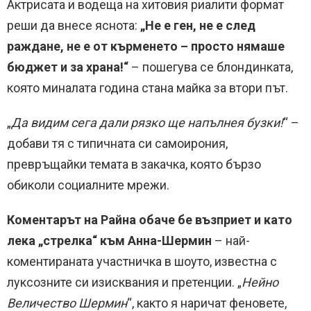
Актрисата и водеща на хитовия риалити формат
реши да внесе яснота:
„Не е ген, не е след
раждане, не е от кърменето – просто нямаше
бюджет и за храна!“
– пошегува се блондинката,
която миналата година стана майка за втори път.
„
Да видим сега дали рязко ще напълнея бузки!
“ –
добави тя с типичната си самоирония,
превръщайки темата в закачка, която бързо
обиколи социалните мрежи.
Коментарът на Райна обаче бе възприет и като
лека „стрелка“ към Анна-Шермин
– най-
коментираната участничка в шоуто, известна с
луксозните си изисквания и претенции. „
Нейно
Величество Шермин
“, както я наричат феновете,