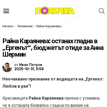
Т
Меню
Ти си тук:
Начало
Телевизия
Райна Караянева: останах гладна в „Ергенът“, бюджетът отиде за Анна Шермин
Райна Караянева: останах гладна в
„Ергенът“, бюджетът отиде за Анна
Шермин
от
Иван Петров
2025-10-31, 11:59
Неочаквано признание от водещата на „Ергенът:
Любов в рая“!
Красавицата
Райна Караянева
призна с усмивка,
че е останала буквално
гладна
по време на