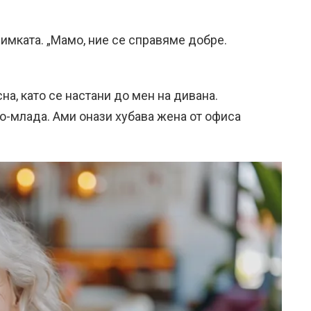
имката. „Мамо, ние се справяме добре.
на, като се настани до мен на дивана.
по-млада. Ами онази хубава жена от офиса