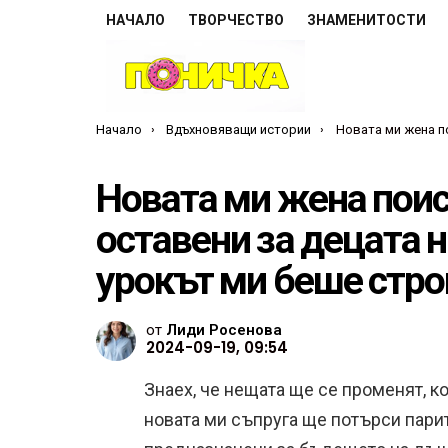
НАЧАЛО
ТВОРЧЕСТВО
ЗНАМЕНИТОСТИ
Ти си тук:
Начало
Вдъхновяващи истории
Новата ми жена поиска да използвам пари, оставен
Новата ми жена поис
оставени за децата н
урокът ми беше стро
от
Лиди Росенова
2024-09-19, 09:54
Знаех, че нещата ще се променят, ко
новата ми съпруга ще потърси парит