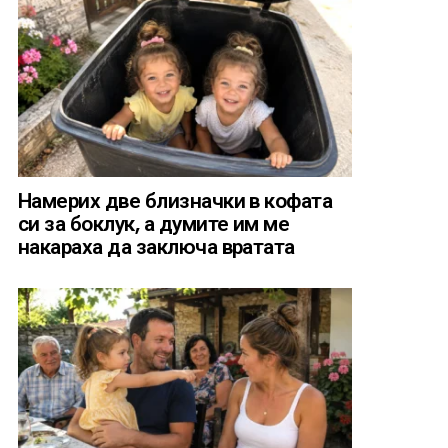
Намерих две близначки в кофата
си за боклук, а думите им ме
накараха да заключа вратата