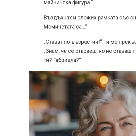
майчинска фигура.“
Въздъхнах и сложих рамката със сн
Момичетата са…“
„Стават по-възрастни!“ Тя ме прекъс
„Знам, че се стараеш, но не ставаш 
ти? Габриела?“