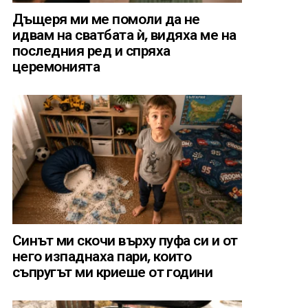
Дъщеря ми ме помоли да не
идвам на сватбата ѝ, видяха ме на
последния ред и спряха
церемонията
Синът ми скочи върху пуфа си и от
него изпаднаха пари, които
съпругът ми криеше от години