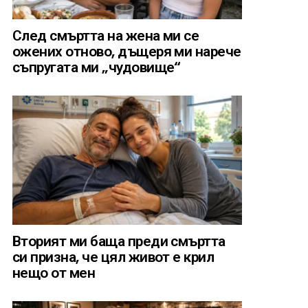
След смъртта на жена ми се
ожених отново, дъщеря ми нарече
съпругата ми „чудовище“
Вторият ми баща преди смъртта
си призна, че цял живот е крил
нещо от мен