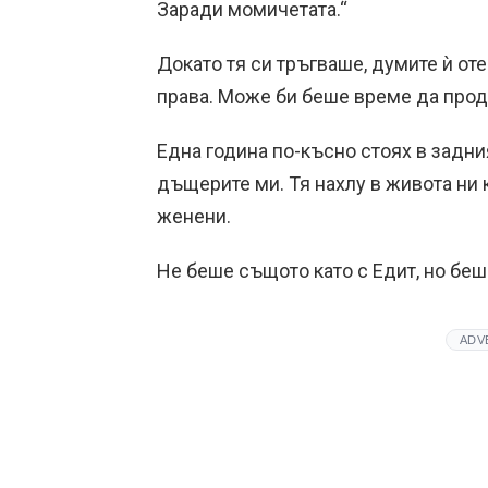
Заради момичетата.“
Докато тя си тръгваше, думите ѝ от
права. Може би беше време да про
Една година по-късно стоях в задни
дъщерите ми. Тя нахлу в живота ни 
женени.
Не беше същото като с Едит, но беш
ADV