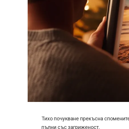
Тихо почукване прекъсна спомените 
пълни със загриженост.