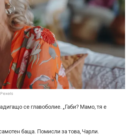
Pexels
адигащо се главоболие. „Габи? Мамо, тя е
 самотен баща. Помисли за това, Чарли.