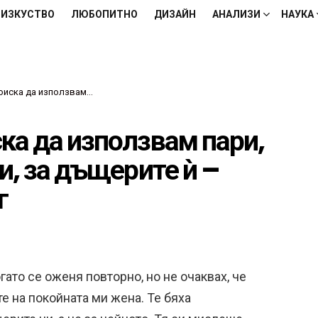
ИЗКУСТВО
ЛЮБОПИТНО
ДИЗАЙН
АНАЛИЗИ
НАУКА
и за децата ни, за дъщерите ѝ – урокът ми беше строг
ка да използвам пари,
и, за дъщерите ѝ –
г
гато се оженя повторно, но не очаквах, че
е на покойната ми жена. Те бяха