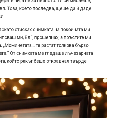
ите ни, а не за нейното. Тя си мислеше,
вя. Това, което последва, щеше да й даде
и.
 докато стисках снимката на покойната ми
ипсваш ми, Ед“, прошепнах, а пръстите ми
а. „Момичетата… те растат толкова бързо.
ега.“ От снимката ме гледаше лъчезарната
ота, който ракът беше откраднал твърде