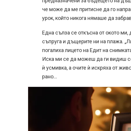
предназначени за бъдещето на дъщер
че може да ме притисне да го напра
урок, който никога нямаше да забрав
Една сълза се откъсна от окото ми,
съпруга и дъщерите ни на плажа. „Л
погалиха лицето на Едит на снимкат
Иска ми се да можеш да ги видиш с
ѝ усмивка, а очите ѝ искряха от жив
рано…