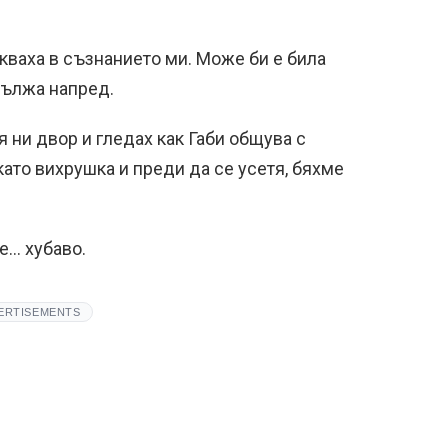
екваха в съзнанието ми. Може би е била
дължа напред.
я ни двор и гледах как Габи общува с
като вихрушка и преди да се усетя, бяхме
е… хубаво.
ERTISEMENTS