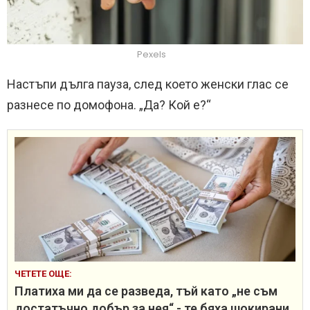
Pexels
Настъпи дълга пауза, след което женски глас се
разнесе по домофона. „Да? Кой е?“
ЧЕТЕТЕ ОЩЕ:
Платиха ми да се разведа, тъй като „не съм
достатъчно добър за нея“ - те бяха шокирани