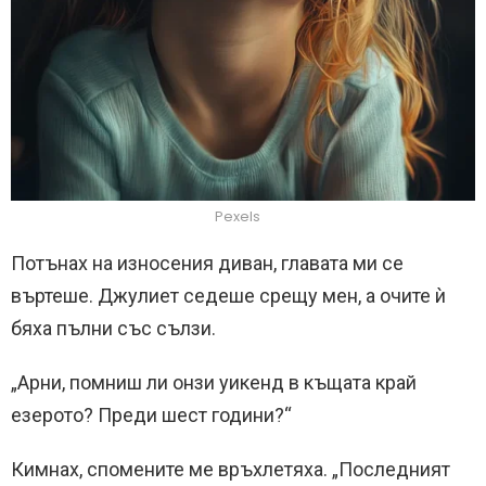
Pexels
Потънах на износения диван, главата ми се
въртеше. Джулиет седеше срещу мен, а очите ѝ
бяха пълни със сълзи.
„Арни, помниш ли онзи уикенд в къщата край
езерото? Преди шест години?“
Кимнах, спомените ме връхлетяха. „Последният