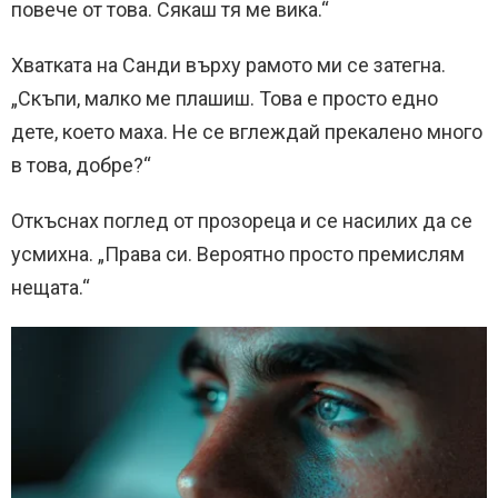
повече от това. Сякаш тя ме вика.“
Хватката на Санди върху рамото ми се затегна.
„Скъпи, малко ме плашиш. Това е просто едно
дете, което маха. Не се вглеждай прекалено много
в това, добре?“
Откъснах поглед от прозореца и се насилих да се
усмихна. „Права си. Вероятно просто премислям
нещата.“