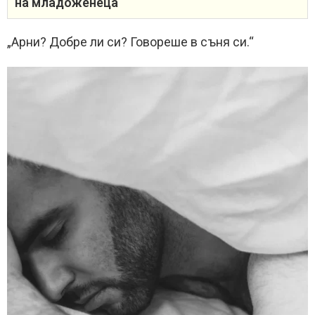
на младоженеца
„Арни? Добре ли си? Говореше в съня си.“