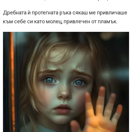
Дребната ѝ протегната ръка сякаш ме привличаше
към себе си като молец, привлечен от пламък.