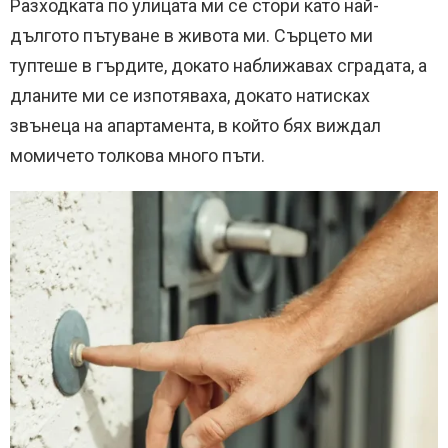
Разходката по улицата ми се стори като най-
дългото пътуване в живота ми. Сърцето ми
туптеше в гърдите, докато наближавах сградата, а
дланите ми се изпотяваха, докато натисках
звънеца на апартамента, в който бях виждал
момичето толкова много пъти.