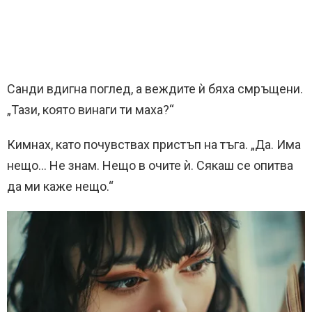
Санди вдигна поглед, а веждите ѝ бяха смръщени.
„Тази, която винаги ти маха?“
Кимнах, като почувствах пристъп на тъга. „Да. Има
нещо… Не знам. Нещо в очите ѝ. Сякаш се опитва
да ми каже нещо.“