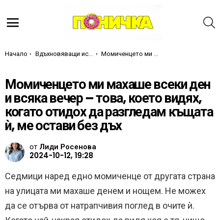
Т
Меню
Ти си тук:
Начало
Вдъхновяващи истории
Момиченцето ми махаше всеки ден и всяка вечер – това, което видях, когато отидох да разгледам къщата ѝ, ме остави без дъх
Момиченцето ми махаше всеки ден
и всяка вечер – това, което видях,
когато отидох да разгледам къщата
ѝ, ме остави без дъх
от
Лиди Росенова
2024-10-12, 19:28
Седмици наред едно момиченце от другата страна
на улицата ми махаше денем и нощем. Не можех
да се отърва от натрапчивия поглед в очите ѝ.