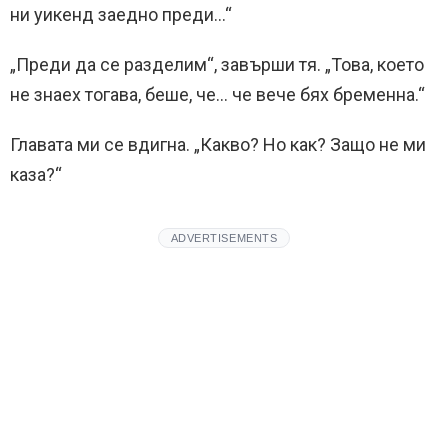
ни уикенд заедно преди…“
„Преди да се разделим“, завърши тя. „Това, което
не знаех тогава, беше, че… че вече бях бременна.“
Главата ми се вдигна. „Какво? Но как? Защо не ми
каза?“
ADVERTISEMENTS