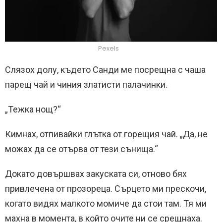
Pexels
Слязох долу, където Санди ме посрещна с чаша
парещ чай и чиния златисти палачинки.
„Тежка нощ?“
Кимнах, отпивайки глътка от горещия чай. „Да, не
можах да се отърва от тези сънища.“
Докато довършвах закуската си, отново бях
привлечена от прозореца. Сърцето ми прескочи,
когато видях малкото момиче да стои там. Тя ми
махна в момента, в който очите ни се срещнаха.