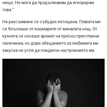
нещо. Не мога да продължавам да игнорирам
това.“
На разсъмване се събудих изтощена. Главата ми
се блъскаше от кошмарите от миналата нощ. От
кухнята се носеше аромат на прясно приготвени
палачинки, но дори обещанието за любимата ми
закуска не успя да повдигне настроението ми.