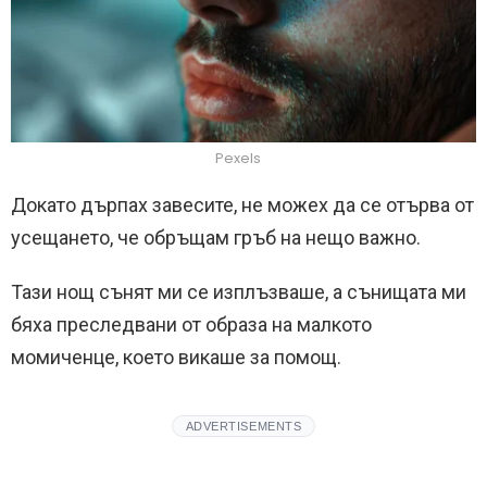
Pexels
Докато дърпах завесите, не можех да се отърва от
усещането, че обръщам гръб на нещо важно.
Тази нощ сънят ми се изплъзваше, а сънищата ми
бяха преследвани от образа на малкото
момиченце, което викаше за помощ.
ADVERTISEMENTS