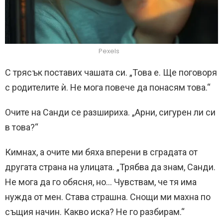
Pexels
С трясък поставих чашата си. „Това е. Ще поговоря
с родителите ѝ. Не мога повече да понасям това.“
Очите на Санди се разшириха. „Арни, сигурен ли си
в това?“
Кимнах, а очите ми бяха вперени в сградата от
другата страна на улицата. „Трябва да знам, Санди.
Не мога да го обясня, но… Чувствам, че тя има
нужда от мен. Става страшна. Снощи ми махна по
същия начин. Какво иска? Не го разбирам.“