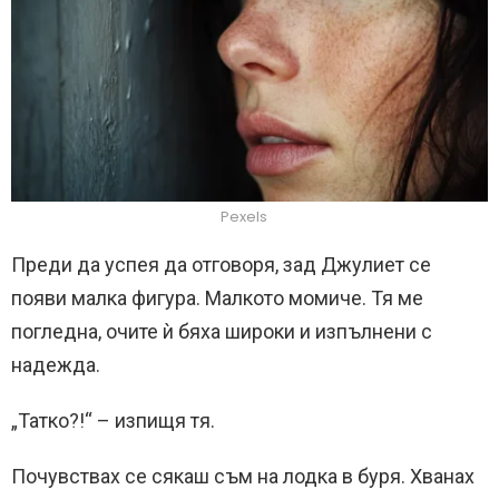
Pexels
Преди да успея да отговоря, зад Джулиет се
появи малка фигура. Малкото момиче. Тя ме
погледна, очите ѝ бяха широки и изпълнени с
надежда.
„Татко?!“ – изпищя тя.
Почувствах се сякаш съм на лодка в буря. Хванах