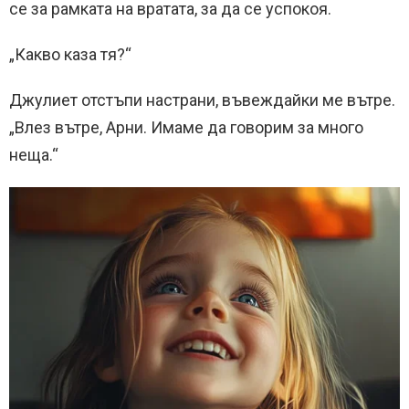
се за рамката на вратата, за да се успокоя.
„Какво каза тя?“
Джулиет отстъпи настрани, въвеждайки ме вътре.
„Влез вътре, Арни. Имаме да говорим за много
неща.“