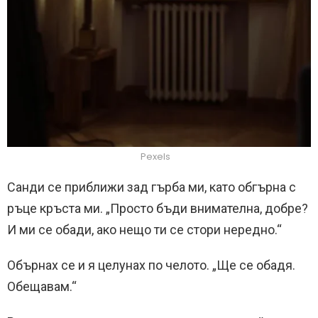
Pexels
Санди се приближи зад гърба ми, като обгърна с
ръце кръста ми. „Просто бъди внимателна, добре?
И ми се обади, ако нещо ти се стори нередно.“
Обърнах се и я целунах по челото. „Ще се обадя.
Обещавам.“