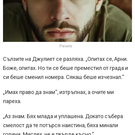
Pexels
Сълзите на Джулиет се разляха. „Опитах се, Арни.
Боже, опитах. Но ти се беше преместил от града и
си беше сменил номера. Сякаш беше изчезнал.“
„Имах право да знам“, изтръпнах, а очите ми
пареха.
„Аз знам. Бях млада и уплашена. Докато събера
смелост да те потърся наистина, бяха минали
години. Мислех, че е твърде късно.“