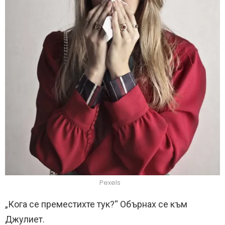
Pexels
„Кога се преместихте тук?“ Обърнах се към
Джулиет.