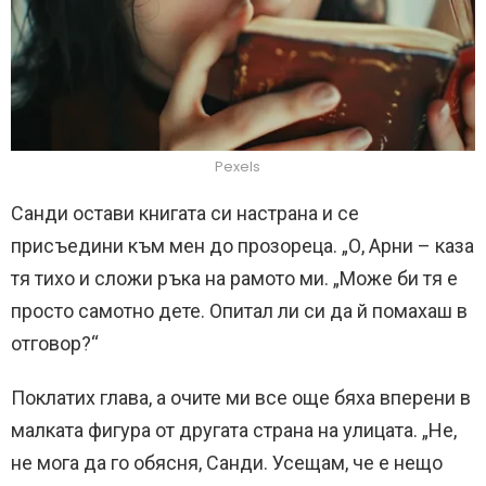
Pexels
Санди остави книгата си настрана и се
присъедини към мен до прозореца. „О, Арни – каза
тя тихо и сложи ръка на рамото ми. „Може би тя е
просто самотно дете. Опитал ли си да й помахаш в
отговор?“
Поклатих глава, а очите ми все още бяха вперени в
малката фигура от другата страна на улицата. „Не,
не мога да го обясня, Санди. Усещам, че е нещо