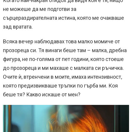
Когато най-накрая отидох да видя коя е тя, нищо
не можеше да ме подготви за
сърцераздирателната истина, която ме очакваше
зад вратата.
Всяка вечер наблюдавах това малко момиче от
прозореца си. Тя винаги беше там – малка, дребна
фигура, не по-голяма от пет години, която стоеше
до прозореца и ми махаше с малката си ръчичка.
Очите ѝ, втренчени в моите, имаха интензивност,
която предизвикваше тръпки по гърба ми. Коя
беше тя? Какво искаше от мен?