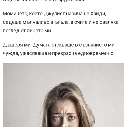
Момичето, което Джулиет наричаше Хайди,
седеше мълчаливо в ъгъла, а очите ѝ не сваляха
поглед от лицето ми.
Дъщеря ми. Думата отекваше в съзнанието ми,
чужда, ужасяваща и прекрасна едновременно.