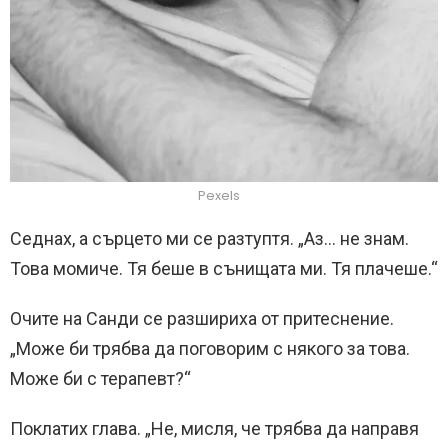
Pexels
Седнах, а сърцето ми се разтуптя. „Аз… не знам.
Това момиче. Тя беше в сънищата ми. Тя плачеше.“
Очите на Санди се разшириха от притеснение.
„Може би трябва да поговорим с някого за това.
Може би с терапевт?“
Поклатих глава. „Не, мисля, че трябва да направя