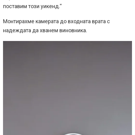
поставим този уикенд.“
Монтирахме камерата до входната врата с
надеждата да хванем виновника.