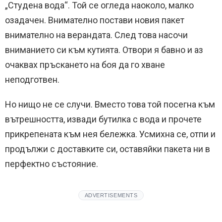
„Студена вода“. Той се огледа наоколо, малко
озадачен. Внимателно постави новия пакет
внимателно на верандата. След това насочи
вниманието си към кутията. Отвори я бавно и аз
очаквах пръскането на боя да го хване
неподготвен.
Но нищо не се случи. Вместо това той посегна към
вътрешността, извади бутилка с вода и прочете
прикрепената към нея бележка. Усмихна се, отпи и
продължи с доставките си, оставяйки пакета ни в
перфектно състояние.
ADVERTISEMENTS