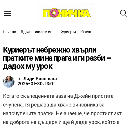
Т
Меню
Ти си тук:
Начало
Вдъхновяващи истории
Куриерът небрежно хвърли пратките ми на прага и ги разби – дадох му урок
Куриерът небрежно хвърли
пратките ми на прага и ги разби –
дадох му урок
от
Лиди Росенова
2025-01-30, 13:01
Когато скъпоценната ваза на Джейн пристига
счупена, тя решава да хване виновника за
изпочупените пратки. Не знаеше, че простият акт
на доброта на дъщеря ѝ ще ѝ даде урок, който е