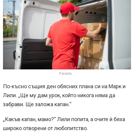
Pexels
По-късно същия ден обясних плана си на Марк и
Лили. „Ще му дам урок, който никога няма да
забрави. Ще заложа капан.“
„Какъв капан, мамо?“ Лили попита, а очите ѝ бяха
широко отворени от любопитство.