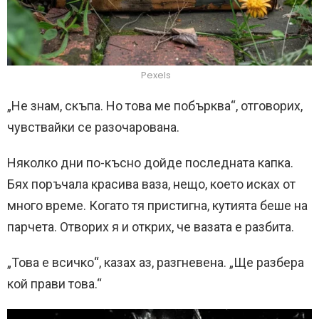
Pexels
„Не знам, скъпа. Но това ме побърква“, отговорих,
чувствайки се разочарована.
Няколко дни по-късно дойде последната капка.
Бях поръчала красива ваза, нещо, което исках от
много време. Когато тя пристигна, кутията беше на
парчета. Отворих я и открих, че вазата е разбита.
„Това е всичко“, казах аз, разгневена. „Ще разбера
кой прави това.“