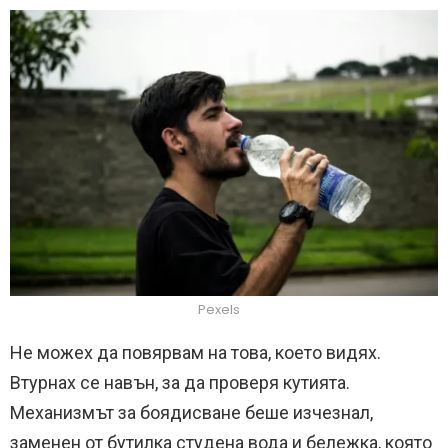
Pexels
Не можех да повярвам на това, което видях.
Втурнах се навън, за да проверя кутията.
Механизмът за боядисване беше изчезнал,
заменен от бутилка студена вода и бележка, която