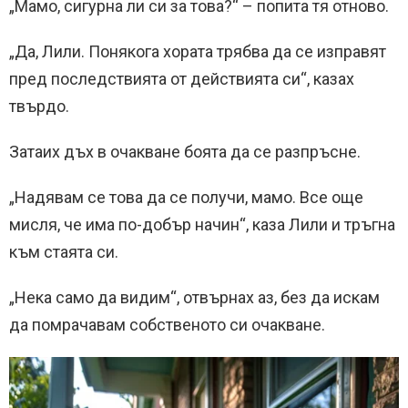
„Мамо, сигурна ли си за това?“ – попита тя отново.
„Да, Лили. Понякога хората трябва да се изправят
пред последствията от действията си“, казах
твърдо.
Затаих дъх в очакване боята да се разпръсне.
„Надявам се това да се получи, мамо. Все още
мисля, че има по-добър начин“, каза Лили и тръгна
към стаята си.
„Нека само да видим“, отвърнах аз, без да искам
да помрачавам собственото си очакване.