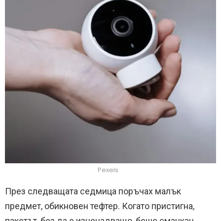
Pexels
През следващата седмица поръчах малък
предмет, обикновен тефтер. Когато пристигна,
пакетът, без да е изненадващо, беше смачкан.