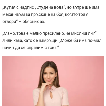
„Кутия с надпис „Студена вода“, но вътре ще има
механизъм за пръскане на боя, когато той я
отвори“ – обясних аз.
„Мамо, това е малко пресилено, не мислиш ли?“
Лили каза, като се намръщи. „Може би има по-мил
начин да се справим с това.“