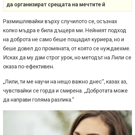
да организират срещата на мечтите й
Размишлявайки върху случилото се, осъзнах
колко мъдра е била дъщеря ми. Нейният подход
на доброта не само беше пощадил куриера, но и
беше довел до промяната, от която се нуждаехме.
Исках да му дам строг урок, но методът на Лили се
оказа по-ефективен.
„Лили, ти ме научи на нещо важно днес“, казах аз,
чувствайки се горда и смирена. „Добротата може
да направи голяма разлика.“