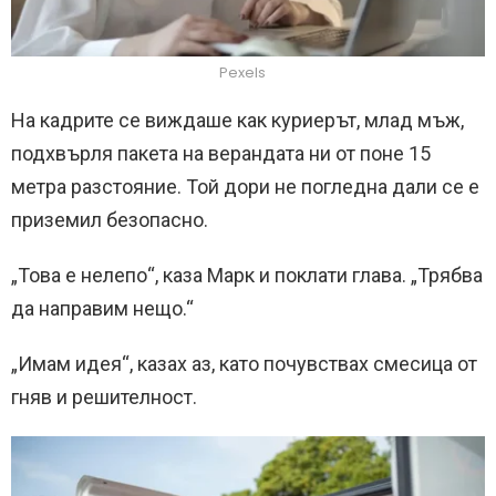
Pexels
На кадрите се виждаше как куриерът, млад мъж,
подхвърля пакета на верандата ни от поне 15
метра разстояние. Той дори не погледна дали се е
приземил безопасно.
„Това е нелепо“, каза Марк и поклати глава. „Трябва
да направим нещо.“
„Имам идея“, казах аз, като почувствах смесица от
гняв и решителност.