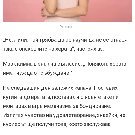
Pexels
„Не, Лили. Той трябва да се научи да не се отнася
така с опаковките на хората“, настоях аз.
Марк кимна в знак на съгласие. „Понякога хората
имат нужда от събуждане.“
На следващия ден заложих капана. Поставих
кутията до вратата, поставих я с ясен етикет и
монтирах вътре механизма за боядисване.
Изпитах чувство на удовлетворение, знаейки, че
куриерът ще получи това, което заслужава.