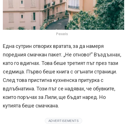
Pexels
Една сутрин отворих вратата, за да намеря
поредния смачкан пакет. „Не отново!“ Въздъхнах,
като го вдигнах. Това беше третият път през тази
седмица. Първо беше книга с огънати страници.
След това пристигна кухненска притурка с
вдлъбнатина. Този път се надявах, че обувките,
които поръчах за Лили, ще бъдат наред. Но
кутията беше смачкана.
ADVERTISEMENTS