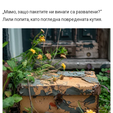
„Мамо, защо пакетите ни винаги са развалени?“
Лили попита, като погледна повредената кутия.