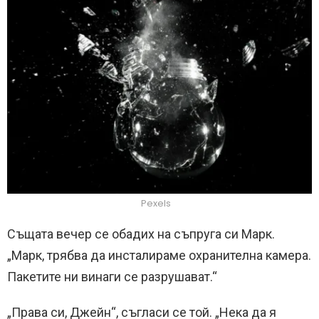
Pexels
Същата вечер се обадих на съпруга си Марк.
„Марк, трябва да инсталираме охранителна камера.
Пакетите ни винаги се разрушават.“
„Права си, Джейн“, съгласи се той. „Нека да я