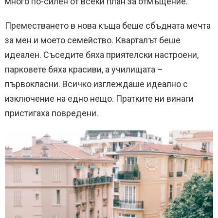
много по-силен от всеки план за отмъщение.
Преместването в нова къща беше сбъдната мечта
за мен и моето семейство. Кварталът беше
идеален. Съседите бяха приятелски настроени,
парковете бяха красиви, а училищата –
първокласни. Всичко изглеждаше идеално с
изключение на едно нещо. Пратките ни винаги
пристигаха повредени.