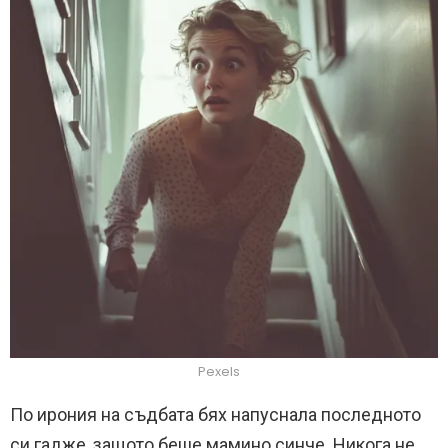
Pexels
По ирония на съдбата бях напуснала последното
си гадже, защото беше мамино синче. Никога не