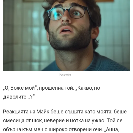
Pexels
„О, Боже мой“, прошепна той. „Какво, по
дяволите…?“
Реакцията на Майк беше същата като моята; беше
смесица от шок, неверие и нотка на ужас. Той се
обърна към мен с широко отворени очи. „Анна,