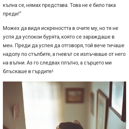
кълна се, нямах представа. Това не е било така
преди!“
Можех да видя искреността в очите му, но тя не
успя да успокои бурята, която се зараждаше в
мен. Преди да успея да отговоря, той вече тичаше
надолу по стълбите, а гневът се излъчваше от него
на вълни. Аз го следвах плътно, а сърцето ми
блъскаше в гърдите!