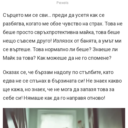
Pexels
Сърцето ми се сви… преди да усетя как се
разбягва, когато ме обзе чувство на страх. Това не
беше просто свръхпротективна майка, това беше
нещо съвсем друго! Излязох от банята, а умът ми
се въртеше. Това нормално ли беше? Знаеше ли
Майк за това? Как можеше да не го спомене?
Оказах се, че бързам надолу по стълбите, като
едва не се спънах в бързината си! Не знаех какво
ще кажа, но знаех, че не мога да запазя това за
себе си! Нямаше как да го направя отново!