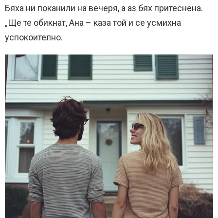
Бяха ни поканили на вечеря, а аз бях притеснена.
„Ще те обикнат, Ана – каза той и се усмихна
успокоително.