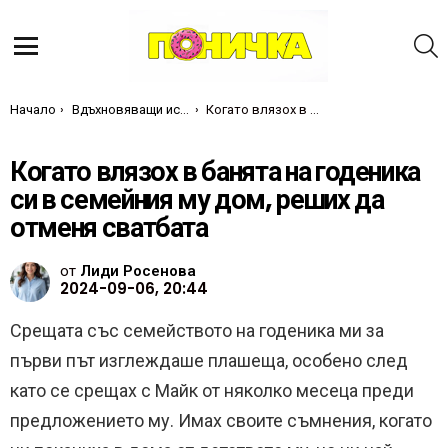
Т
Меню
Ти си тук:
Начало
Вдъхновяващи истории
Когато влязох в банята на годеника си в семейния му дом, реших да отменя сватбата
Когато влязох в банята на годеника
си в семейния му дом, реших да
отменя сватбата
от
Лиди Росенова
2024-09-06, 20:44
Срещата със семейството на годеника ми за
първи път изглеждаше плашеща, особено след
като се срещах с Майк от няколко месеца преди
предложението му. Имах своите съмнения, когато