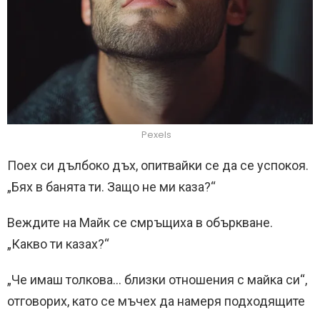
Pexels
Поех си дълбоко дъх, опитвайки се да се успокоя.
„Бях в банята ти. Защо не ми каза?“
Веждите на Майк се смръщиха в объркване.
„Какво ти казах?“
„Че имаш толкова… близки отношения с майка си“,
отговорих, като се мъчех да намеря подходящите