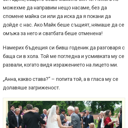
можехме да направим нещо насаме, без да
спомене майка си или да иска да я покани да
дойде с нас. Ако Майк беше същият, нямаше да се
омъжа за него и сватбата беше отменена!
Намерих бъдещия си бивш годеник да разговаря с
баща си в хола. Той ме погледна и усмивката му се
развали, когато видя изражението на лицето ми.
„Анна, какво става?“ – попита той, а в гласа му се
долавяше загриженост.