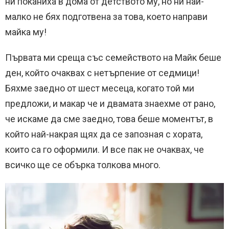
ни поканиха в дома от детството му, но ни най-
малко не бях подготвена за това, което направи
майка му!
Първата ми среща със семейството на Майк беше
ден, който очаквах с нетърпение от седмици!
Бяхме заедно от шест месеца, когато той ми
предложи, и макар че и двамата знаехме от рано,
че искаме да сме заедно, това беше моментът, в
който най-накрая щях да се запозная с хората,
които са го оформили. И все пак не очаквах, че
всичко ще се обърка толкова много.