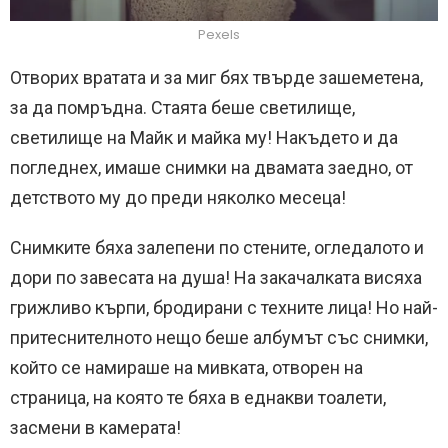
Pexels
Отворих вратата и за миг бях твърде зашеметена,
за да помръдна. Стаята беше светилище,
светилище на Майк и майка му! Накъдето и да
погледнех, имаше снимки на двамата заедно, от
детството му до преди няколко месеца!
Снимките бяха залепени по стените, огледалото и
дори по завесата на душа! На закачалката висяха
грижливо кърпи, бродирани с техните лица! Но най-
притеснителното нещо беше албумът със снимки,
който се намираше на мивката, отворен на
страница, на която те бяха в еднакви тоалети,
засмени в камерата!