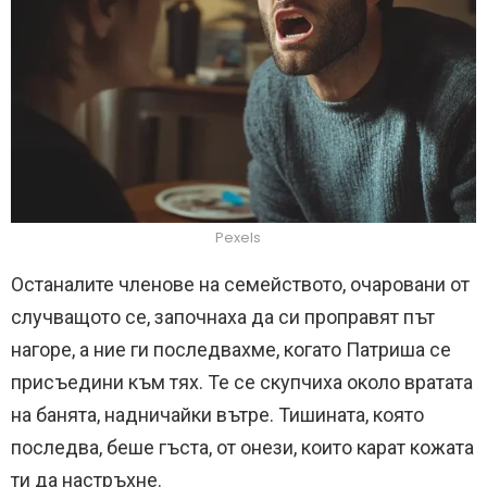
Pexels
Останалите членове на семейството, очаровани от
случващото се, започнаха да си проправят път
нагоре, а ние ги последвахме, когато Патриша се
присъедини към тях. Те се скупчиха около вратата
на банята, надничайки вътре. Тишината, която
последва, беше гъста, от онези, които карат кожата
ти да настръхне.