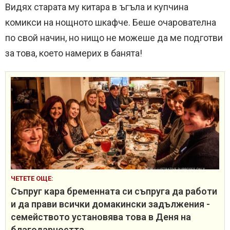
Видях старата му китара в ъгъла и купчина
комикси на нощното шкафче. Беше очарователна
по свой начин, но нищо не можеше да ме подготви
за това, което намерих в банята!
ЧЕТЕТЕ ОЩЕ:
Съпруг кара бременната си съпруга да работи
и да прави всички домакински задължения -
семейството установява това в Деня на
благодарността