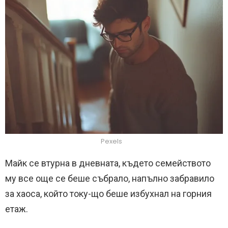
Pexels
Майк се втурна в дневната, където семейството
му все още се беше събрало, напълно забравило
за хаоса, който току-що беше избухнал на горния
етаж.