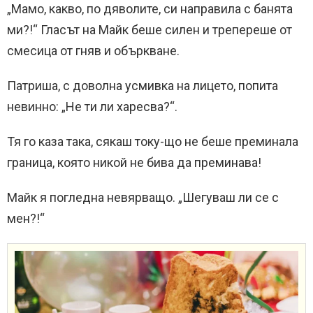
„Мамо, какво, по дяволите, си направила с банята
ми?!“ Гласът на Майк беше силен и трепереше от
смесица от гняв и объркване.
Патриша, с доволна усмивка на лицето, попита
невинно: „Не ти ли харесва?“.
Тя го каза така, сякаш току-що не беше преминала
граница, която никой не бива да преминава!
Майк я погледна невярващо. „Шегуваш ли се с
мен?!“