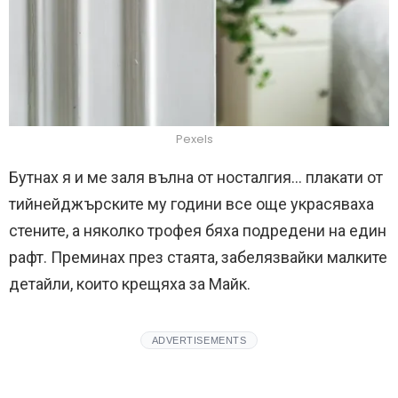
Pexels
Бутнах я и ме заля вълна от носталгия… плакати от
тийнейджърските му години все още украсяваха
стените, а няколко трофея бяха подредени на един
рафт. Преминах през стаята, забелязвайки малките
детайли, които крещяха за Майк.
ADVERTISEMENTS