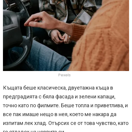
Pexels
Къщата беше класическа, двуетажна къща в
предградията с бяла фасада и зелени капаци,
точно като по филмите. Беше топла и приветлива, и
все пак имаше нещо в нея, което ме накара да
изпитам лек хлад. Отърсих се от това чувство, като
го отдадох на нервите си.