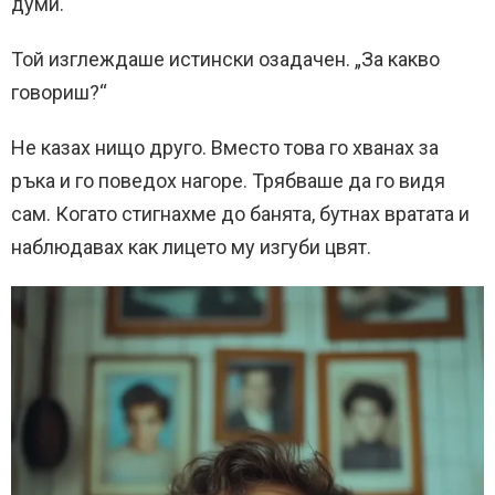
думи.
Той изглеждаше истински озадачен. „За какво
говориш?“
Не казах нищо друго. Вместо това го хванах за
ръка и го поведох нагоре. Трябваше да го видя
сам. Когато стигнахме до банята, бутнах вратата и
наблюдавах как лицето му изгуби цвят.