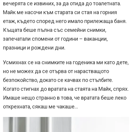
вечерята се извиних, за да отида до тоалетната.
Майк ме насочи към старата си стая на горния
етаж, където според него имало прилежаща баня.
Къщата беше пълна със семейни снимки,
запечатали спомени от години – ваканции,
празници и рождени дни.
Усмихнах се на снимките на годеника ми като дете,
но не можех да се отърва от нарастващото
безпокойство, докато се качвах по стълбите.
Когато стигнах до вратата на стаята на Майк, спрях.
Имаше нещо странно в това, че вратата беше леко
открехната, сякаш ме чакаше…