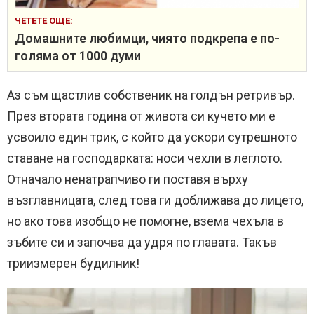
ЧЕТЕТЕ ОЩЕ:
Домашните любимци, чиято подкрепа е по-
голяма от 1000 думи
Аз съм щастлив собственик на голдън ретривър.
През втората година от живота си кучето ми е
усвоило един трик, с който да ускори сутрешното
ставане на господарката: носи чехли в леглото.
Отначало ненатрапчиво ги поставя върху
възглавницата, след това ги доближава до лицето,
но ако това изобщо не помогне, взема чехъла в
зъбите си и започва да удря по главата. Такъв
триизмерен будилник!