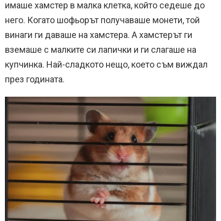
имаше хамстер в малка клетка, който седеше до
него. Когато шофьорът получаваше монети, той
винаги ги даваше на хамстера. А хамстерът ги
вземаше с малките си лапички и ги слагаше на
купчинка. Най-сладкото нещо, което съм виждал
през годината.