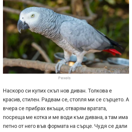
Pexels
Наскоро си купих скъп нов диван. Толкова е
красив, стилен. Радвам се, стопля ми се сърцето. А
вчера се прибрах вкъщи, отварям вратата,
посреща ме котка и ме води към дивана, а там има
петно от него във формата на сърце. Чудя се дали