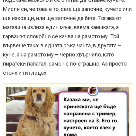
Мисля си, че това е то, сега ще започне, кучето или
ще изкрещи, или ще започне да бяга. Тогава от
магазина излиза един мъж, взема каишката, а
гарванът спокойно се качва на рамото му. Той
вървеше така: в едната ръка чанта, в другата –
куче, а на рамото му – черно хвърчило, като
пиратски папагал, само че по-страшно. Аз просто
стоях и ги гледах.