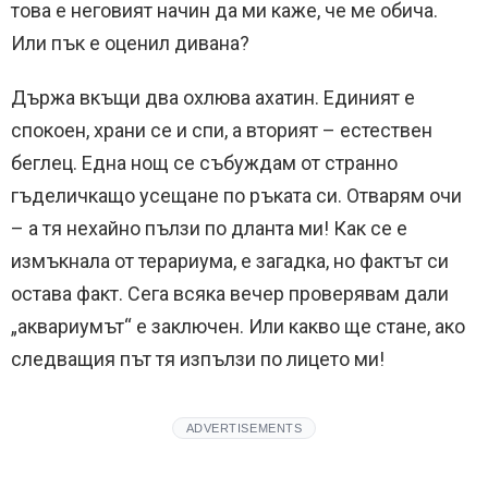
това е неговият начин да ми каже, че ме обича.
Или пък е оценил дивана?
Държа вкъщи два охлюва ахатин. Единият е
спокоен, храни се и спи, а вторият – естествен
беглец. Една нощ се събуждам от странно
гъделичкащо усещане по ръката си. Отварям очи
– а тя нехайно пълзи по дланта ми! Как се е
измъкнала от терариума, е загадка, но фактът си
остава факт. Сега всяка вечер проверявам дали
„аквариумът“ е заключен. Или какво ще стане, ако
следващия път тя изпълзи по лицето ми!
ADVERTISEMENTS