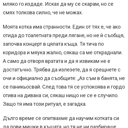
мляко го издаде. Исках да му се скарам, но се
смях толкова силно, че не можах.
Моята котка има странности. Един от тях е, че ако
отида до тоалетната преди лягане, но не ѝ съобщя,
започва концерт в цялата къща. Тя тича по
коридора и мяука жално, сякаш са ме откраднали.
А само да отворя вратата и да я извикам не е
достатъчно. Трябва да излезете, да я срещнете с
очи и официално да съобщите: „Аз съм в банята, не
се паникьосвай. След това тя се успокоява и гордо
отива на дивана си, сякаш нищо не се е случило.
Защо тя има този ритуал, е загадка.
Дълго време се опитвахме да научим котката си
да лови мишки в къщата, но тя не ни разбираше.