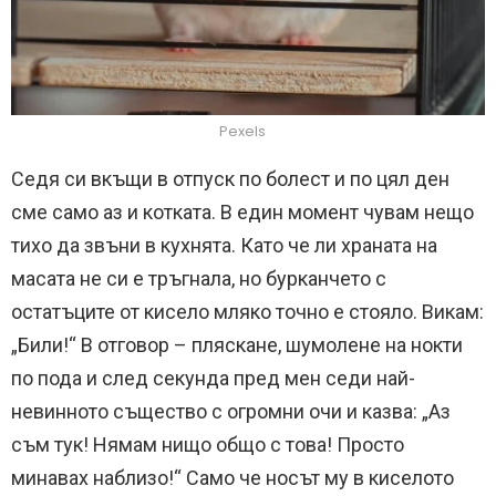
Pexels
Седя си вкъщи в отпуск по болест и по цял ден
сме само аз и котката. В един момент чувам нещо
тихо да звъни в кухнята. Като че ли храната на
масата не си е тръгнала, но бурканчето с
остатъците от кисело мляко точно е стояло. Викам:
„Били!“ В отговор – пляскане, шумолене на нокти
по пода и след секунда пред мен седи най-
невинното същество с огромни очи и казва: „Аз
съм тук! Нямам нищо общо с това! Просто
минавах наблизо!“ Само че носът му в киселото