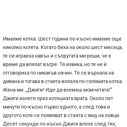
Имахме котка. Шест години по-късно имахме още
няколко котета. Когато бяха на около шест месеца,
те си играеха навън и съпругата ми реши, че е
време да влязат вътре. Тя извика, но те не ѝ
отговориха по никакъв начин. Тя се върнала на
дивана и тогава в стаята влязла по-голямата котка.
Жена ми: „Джиги! Иди да вземеш момчетата!“
Джиги излетя през котешката врата. Около пет
минути по-късно първо едното, а след това и
другото коте се появяват в стаята с вид на ловци.
Десет секунди по-късно Джиги влезе след тях,