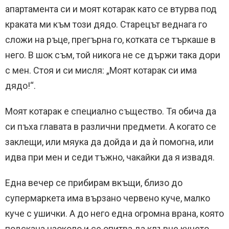
апартамента си и моят котарак като се втурва под
краката ми към този дядо. Старецът веднага го
сложи на ръце, прегърна го, котката се търкаше в
него. В шок съм, той никога не се държи така дори
с мен. Стоя и си мисля: „Моят котарак си има
дядо!“.
Моят котарак е специално същество. Тя обича да
си пъха главата в различни предмети. А когато се
заклещи, или мяука да дойда и да ѝ помогна, или
идва при мен и седи тъжно, чакайки да я извадя.
Една вечер се прибирам вкъщи, близо до
супермаркета има вързано червено куче, малко
куче с ушички. А до него една огромна врана, която
подскача наоколо и се опитва да клъвне кучето.