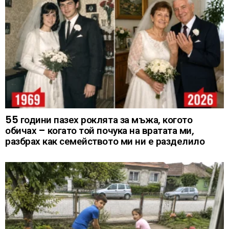
55 години пазех роклята за мъжа, когото
обичах – когато той почука на вратата ми,
разбрах как семейството ми ни е разделило