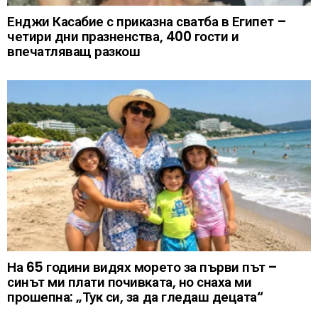
Енджи Касабие с приказна сватба в Египет –
четири дни празненства, 400 гости и
впечатляващ разкош
На 65 години видях морето за първи път –
синът ми плати почивката, но снаха ми
прошепна: „Тук си, за да гледаш децата“