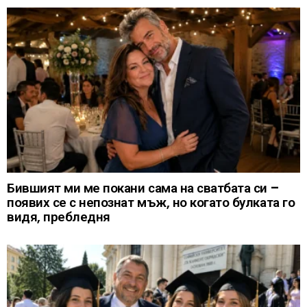
Бившият ми ме покани сама на сватбата си –
появих се с непознат мъж, но когато булката го
видя, пребледня