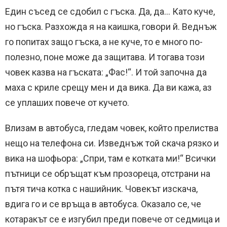
Един съсед се сдобил с гъска. Да, да… Като куче,
но гъска. Разхожда я на каишка, говори й. Веднъж
го попитах защо гъска, а не куче, то е много по-
полезно, поне може да защитава. И тогава този
човек казва на гъската: „Фас!“. И той започна да
маха с криле срещу мен и да вика. Да ви кажа, аз
се уплаших повече от кучето.
Влизам в автобуса, гледам човек, който прелиства
нещо на телефона си. Изведнъж той скача рязко и
вика на шофьора: „Спри, там е котката ми!“ Всички
пътници се обръщат към прозореца, отстрани на
пътя тича котка с нашийник. Човекът изскача,
вдига го и се връща в автобуса. Оказало се, че
котаракът се е изгубил преди повече от седмица и