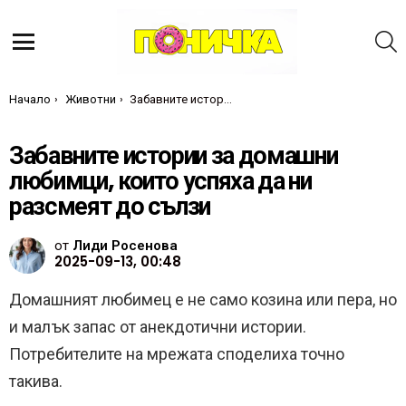
Т
Меню
Ти си тук:
Начало
Животни
Забавните истории за домашни любимци, които успяха да ни разсмеят до сълзи
Забавните истории за домашни
любимци, които успяха да ни
разсмеят до сълзи
от
Лиди Росенова
2025-09-13, 00:48
Домашният любимец е не само козина или пера, но
и малък запас от анекдотични истории.
Потребителите на мрежата споделиха точно
такива.