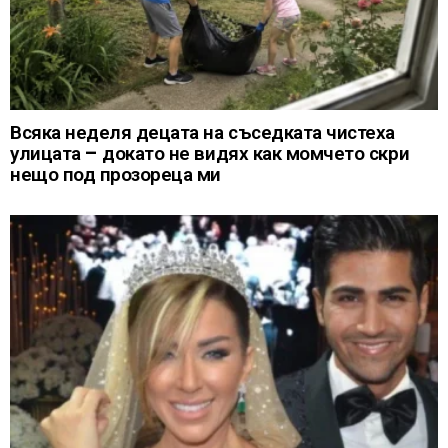
Всяка неделя децата на съседката чистеха
улицата – докато не видях как момчето скри
нещо под прозореца ми