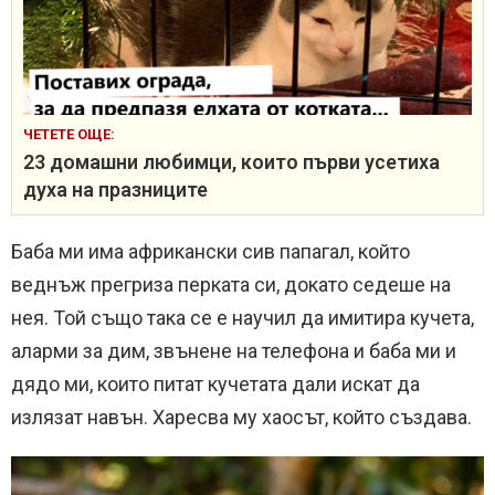
ЧЕТЕТЕ ОЩЕ:
23 домашни любимци, които първи усетиха
духа на празниците
Баба ми има африкански сив папагал, който
веднъж прегриза перката си, докато седеше на
нея. Той също така се е научил да имитира кучета,
аларми за дим, звънене на телефона и баба ми и
дядо ми, които питат кучетата дали искат да
излязат навън. Харесва му хаосът, който създава.