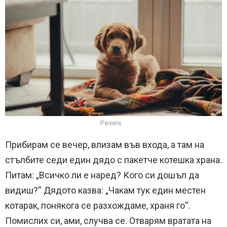
Pexels
Прибирам се вечер, влизам във входа, а там на
стълбите седи един дядо с пакетче котешка храна.
Питам: „Всичко ли е наред? Кого си дошъл да
видиш?“ Дядото казва: „Чакам тук един местен
котарак, понякога се разхождаме, храня го“.
Помислих си, ами, случва се. Отварям вратата на