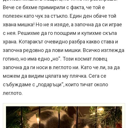
Вече се бяхме примирили с факта, че той е
полезен като чук за стъкло. Един ден обаче той
хвана мишка! Но не я изяде, а започна да си играе
с нея. Решихме да го поощрим и купихме скъпа
храна. Котаракът очевидно разбра какво става и
започна редовно да лови мишки. Всичко изглежда
готино, но има едно „но“. Този космат ловец
започна да ги носи в леглото ни. Като че ли, за да
можем да видим цялата му плячка. Сега се
събуждаме с „подаръци“, които тичат около
леглото.