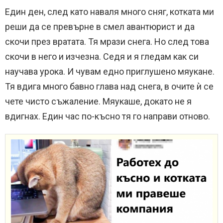
Един ден, след като наваля много сняг, котката ми
реши да се превърне в смел авантюрист и да
скочи през вратата. Тя мрази снега. Но след това
скочи в него и изчезна. Седя и я гледам как си
научава урока. И чувам едно приглушено мяукане.
Тя вдига много бавно глава над снега, в очите ѝ се
чете чисто съжаление. Мяукаше, докато не я
вдигнах. Един час по-късно тя го направи отново.