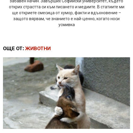
забавен начин. Завърших Софийски университет, където
открих страстта си към писането и медиите. В статиите ми
ще откриете смесица от хумор, факти и вдъхновение –
защото вярвам, че знанието е най-ценно, когато носи
усмивка
ОЩЕ ОТ:
ЖИВОТНИ