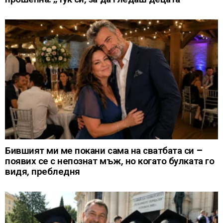
Бившият ми ме покани сама на сватбата си –
появих се с непознат мъж, но когато булката го
видя, пребледня