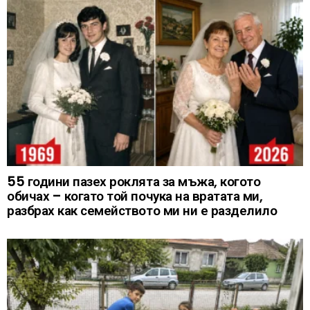
55 години пазех роклята за мъжа, когото
обичах – когато той почука на вратата ми,
разбрах как семейството ми ни е разделило