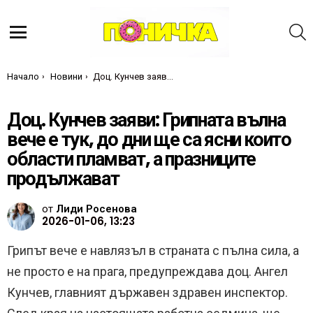
Т
Меню
Ти си тук:
Начало
Новини
Доц. Кунчев заяви: Грипната вълна вече е тук, до дни ще са ясни които области пламват, а празниците продължават
Доц. Кунчев заяви: Грипната вълна
вече е тук, до дни ще са ясни които
области пламват, а празниците
продължават
от
Лиди Росенова
2026-01-06, 13:23
Грипът вече е навлязъл в страната с пълна сила, а
не просто е на прага, предупреждава доц. Ангел
Кунчев, главният държавен здравен инспектор.