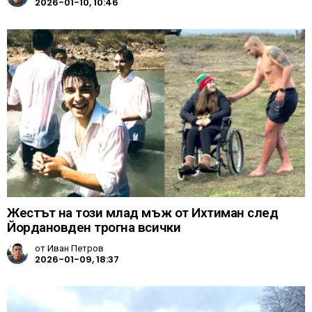
2026-01-10, 10:46
Жестът на този млад мъж от Ихтиман след
Йордановден трогна всички
от
Иван Петров
2026-01-09, 18:37