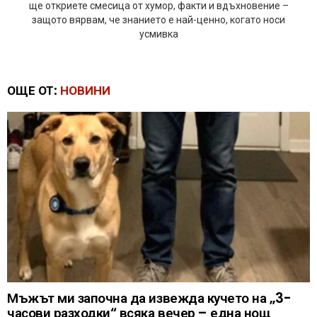
ще откриете смесица от хумор, факти и вдъхновение –
защото вярвам, че знанието е най-ценно, когато носи
усмивка
ОЩЕ ОТ:
НОВИНИ
Мъжът ми започна да извежда кучето на „3-
часови разходки“ всяка вечер – една нощ