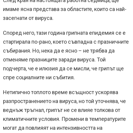
След края на настоящата работна седмица, ще
имаме ясна представа за областите, които са най-
засегнати от вируса.
Според него, тази година грипната епидемия се е
стартирала по-рано, което съвпадна с празничните
събирания. Но, нека да е ясно – не трябва да
отменяме празниците заради вируса. Той
подчерта, че е илюзия да се мисли, че грипът ще
спре социалните ни събития.
Нетипично топлото време всъщност ускорява
разпространението на вируса, но той уточнява, че
веднъж тръгнал, грипът не се влияе толкова от
климатичните условия. Промени в температурите
могат да повлияят на интензивността на