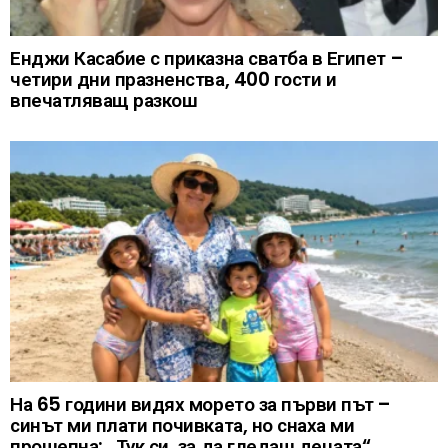
Енджи Касабие с приказна сватба в Египет –
четири дни празненства, 400 гости и
впечатляващ разкош
На 65 години видях морето за първи път –
синът ми плати почивката, но снаха ми
прошепна: „Тук си, за да гледаш децата“