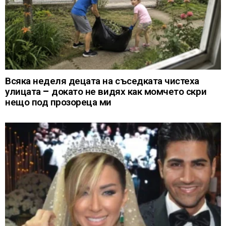
Всяка неделя децата на съседката чистеха
улицата – докато не видях как момчето скри
нещо под прозореца ми