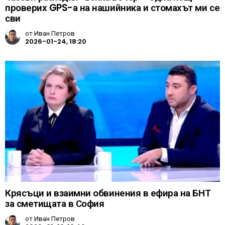
проверих GPS-а на нашийника и стомахът ми се
сви
от
Иван Петров
2026-01-24, 18:20
Крясъци и взаимни обвинения в ефира на БНТ
за сметищата в София
от
Иван Петров