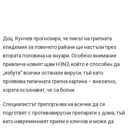
Доц. Кунчев прогнозира, че пикът на грипната
епидемия за повечето райони ще настъпи през
втората половина на януари. Особено внимание
привлича новият щам H3N2, който е способен да
„избута“ всички останали вируси, тъй като
проявява типичната грипна картина – внезапно,
хората осъзнават, че са болни.
Специалистът препоръчва на всички да се
подготвят с противовирусни препарати у дома, тъй
като навременният прием е ключов и може да