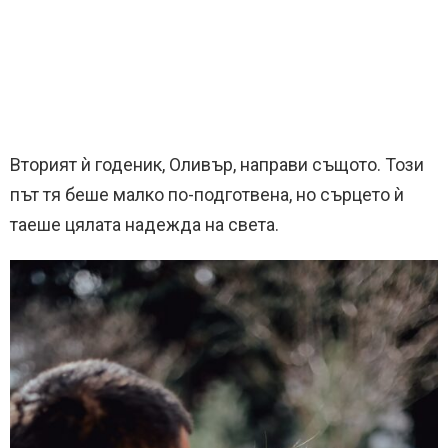
Вторият ѝ годеник, Оливър, направи същото. Този
път тя беше малко по-подготвена, но сърцето ѝ
таеше цялата надежда на света.