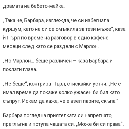
драмата на бебето-майка.
„Така че, Барбара, изглежда, че си избегнала
куршум, като не си се омъжила за тези мъже“, каза
ѝ Пърл по време на разговор в едно кафене
месеци след като се раздели с Марлон.
„Но Марлон… беше различен – каза Барбара и
поклати глава.
„Не беше“, контрира Пърл, стискайки устни. „Не е
имал време да покаже колко ужасен би бил като
съпруг. Искам да кажа, че е взел парите, скъпа.“
Барбара погледна приятелката си напрегнато,
преглътна и потупа чашата си. „Може би си права“,