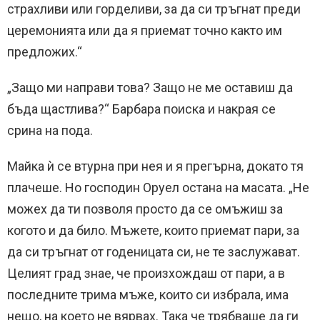
страхливи или горделиви, за да си тръгнат преди
церемонията или да я приемат точно както им
предложих.“
„Защо ми направи това? Защо не ме оставиш да
бъда щастлива?“ Барбара поиска и накрая се
срина на пода.
Майка ѝ се втурна при нея и я прегърна, докато тя
плачеше. Но господин Оруел остана на масата. „Не
можех да ти позволя просто да се омъжиш за
когото и да било. Мъжете, които приемат пари, за
да си тръгнат от годеницата си, не те заслужават.
Целият град знае, че произхождаш от пари, а в
последните трима мъже, които си избрала, има
нещо, на което не вярвах. Така че трябваше да ги