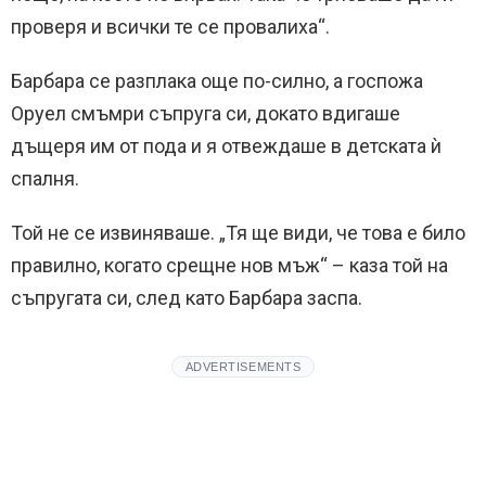
проверя и всички те се провалиха“.
Барбара се разплака още по-силно, а госпожа
Оруел смъмри съпруга си, докато вдигаше
дъщеря им от пода и я отвеждаше в детската ѝ
спалня.
Той не се извиняваше. „Тя ще види, че това е било
правилно, когато срещне нов мъж“ – каза той на
съпругата си, след като Барбара заспа.
ADVERTISEMENTS