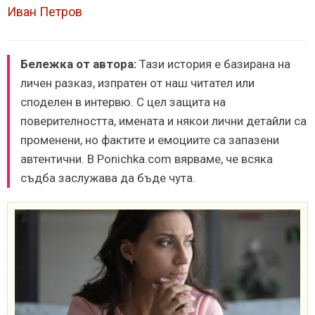
Иван Петров
Бележка от автора:
Тази история е базирана на
личен разказ, изпратен от наш читател или
споделен в интервю. С цел защита на
поверителността, имената и някои лични детайли са
променени, но фактите и емоциите са запазени
автентични. В Ponichka.com вярваме, че всяка
съдба заслужава да бъде чута.