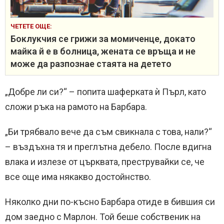
ЧЕТЕТЕ ОЩЕ:
Боклукчия се грижи за момиченце, докато
майка й е в болница, жената се връща и не
може да разпознае стаята на детето
„Добре ли си?“ – попита шаферката ѝ Пърл, като
сложи ръка на рамото на Барбара.
„Би трябвало вече да съм свикнала с това, нали?“
– въздъхна тя и преглътна дебело. После вдигна
влака и излезе от църквата, преструвайки се, че
все още има някакво достойнство.
Няколко дни по-късно Барбара отиде в бившия си
дом заедно с Марлон. Той беше собственик на