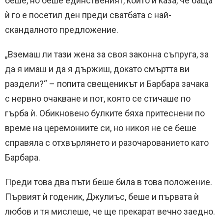
беше, но беше единственият, който ѝ каза, че баща
ѝ го е посетил ден преди сватбата с най-
скандалното предложение.
„Вземаш ли тази жена за своя законна съпруга, за
да я имаш и да я държиш, докато смъртта ви
раздели?“ – попита свещеникът и Барбара зачака
с нервно очакване и пот, която се стичаше по
гърба ѝ. Обикновено булките бяха притеснени по
време на церемониите си, но никоя не се беше
справяла с отхвърлянето и разочарованието като
Барбара.
Преди това два пъти беше била в това положение.
Първият ѝ годеник, Джулиъс, беше и първата ѝ
любов и тя мислеше, че ще прекарат вечно заедно.