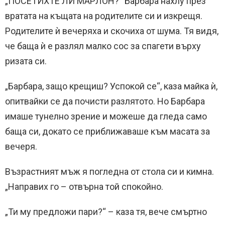
„ПОСЕТИХТЕ ЛИ МАРЛОН?“ Барбара нахлу през
вратата на къщата на родителите си и изкрещя.
Родителите ѝ вечеряха и скочиха от шума. Тя видя,
че баща ѝ е разлял малко сос за спагети върху
ризата си.
„Барбара, защо крещиш? Успокой се“, каза майка ѝ,
опитвайки се да почисти разлятото. Но Барбара
имаше тунелно зрение и можеше да гледа само
баща си, докато се приближаваше към масата за
вечеря.
Възрастният мъж я погледна от стола си и кимна.
„Направих го – отвърна той спокойно.
„Ти му предложи пари?“ – каза тя, вече смъртно