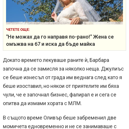
ЧЕТЕТЕ ОЩЕ:
"Не можах да го направя по-рано!" Жена се
омъжва на 67 и иска да бъде майка
Докато времето лекуваше раните ѝ, Барбара
започна да се замисля за няколко неща. Джулиъс
се беше изнесъл от града им веднага след като я
беше изоставил, но някои от приятелите им бяха
чули, че е започнал бизнес, фалирал е и сега се
опитва да измами хората с МЛМ.
В същото време Оливър беше забременил две
момичета едновременно и не се занимаваше с