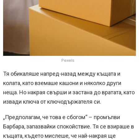
Pexels
Тя обикаляше напред-назад между къщата и
колата, като вземаше кашони и няколко други
неща. Но накрая свърши и застана до вратата, като
извади ключа от ключодържателя си.
„Предполагам, че това е сбогом“ – промълви
Барбара, запазвайки спокойствие. Тя се взираше в
къщата, където мислеше, че най-накрая ще