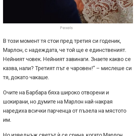
Pexels
В този момент тя стои пред третия си годеник,
Марлон, с надеждата, че той ще е единственият.
Нейният човек. Нейният завинаги. Знаете какво се
казва, нали? Третият път е чаровен!“ – мислеше си
тя, докато чакаше.
Очите на Барбара бяха широко отворени и
шокирани, но думите на Марлон най-накрая
наредиха всички парченца от пъзела на мястото
им.
Но изведнъж светът ѝ се срина, когато Марлон