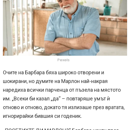
Pexels
Очите на Барбара бяха широко отворени и
шокирани, но думите на Марлон най-накрая
наредиха всички парченца от пъзела на мястото
им. „Всеки би казал „да“ – повтаряше умът ѝ
отново и отново, докато тя излизаше през вратата,
игнорирайки бившия си годеник.