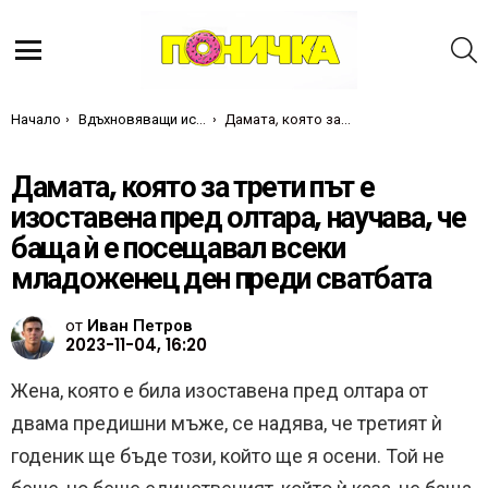
Т
Меню
Ти си тук:
Начало
Вдъхновяващи истории
Дамата, която за трети път е изоставена пред олтара, научава, че баща ѝ е посещавал всеки младоженец ден преди сватбата
Дамата, която за трети път е
изоставена пред олтара, научава, че
баща ѝ е посещавал всеки
младоженец ден преди сватбата
от
Иван Петров
2023-11-04, 16:20
Жена, която е била изоставена пред олтара от
двама предишни мъже, се надява, че третият ѝ
годеник ще бъде този, който ще я осени. Той не