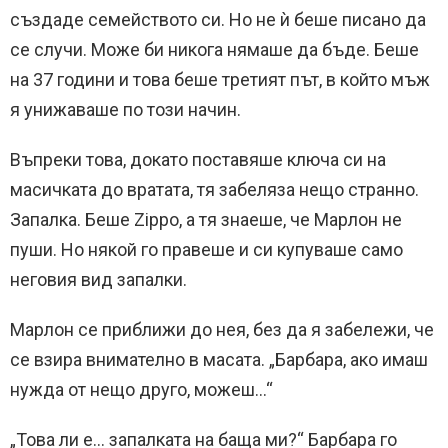
създаде семейството си. Но не ѝ беше писано да
се случи. Може би никога нямаше да бъде. Беше
на 37 години и това беше третият път, в който мъж
я унижаваше по този начин.
Въпреки това, докато поставяше ключа си на
масичката до вратата, тя забеляза нещо странно.
Запалка. Беше Zippo, а тя знаеше, че Марлон не
пуши. Но някой го правеше и си купуваше само
неговия вид запалки.
Марлон се приближи до нея, без да я забележи, че
се взира внимателно в масата. „Барбара, ако имаш
нужда от нещо друго, можеш…“
„Това ли е… запалката на баща ми?“ Барбара го