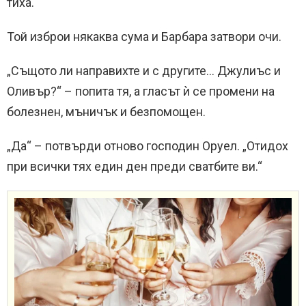
тиха.
Той изброи някаква сума и Барбара затвори очи.
„Същото ли направихте и с другите… Джулиъс и
Оливър?“ – попита тя, а гласът ѝ се промени на
болезнен, мъничък и безпомощен.
„Да“ – потвърди отново господин Оруел. „Отидох
при всички тях един ден преди сватбите ви.“