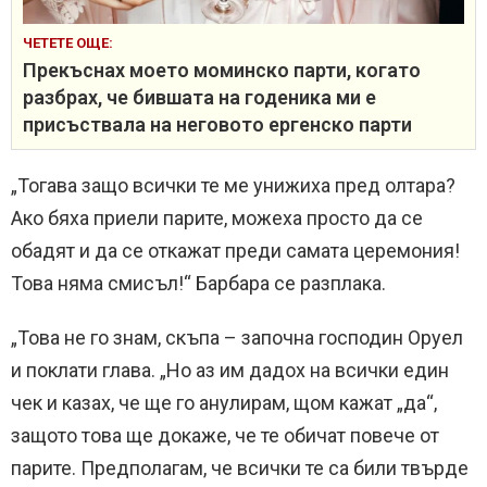
ЧЕТЕТЕ ОЩЕ:
Прекъснах моето моминско парти, когато
разбрах, че бившата на годеника ми е
присъствала на неговото ергенско парти
„Тогава защо всички те ме унижиха пред олтара?
Ако бяха приели парите, можеха просто да се
обадят и да се откажат преди самата церемония!
Това няма смисъл!“ Барбара се разплака.
„Това не го знам, скъпа – започна господин Оруел
и поклати глава. „Но аз им дадох на всички един
чек и казах, че ще го анулирам, щом кажат „да“,
защото това ще докаже, че те обичат повече от
парите. Предполагам, че всички те са били твърде