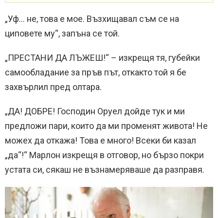
„Уф… не, това е мое. Възхищавал съм се на
циповете му“, запъна се той.
„ПРЕСТАНИ ДА ЛЪЖЕШ!“ – изкрещя тя, губейки
самообладание за пръв път, откакто той я бе
захвърлил пред олтара.
„ДА! ДОБРЕ! Господин Оруел дойде тук и ми
предложи пари, които да ми променят живота! Не
можех да откажа! Това е много! Всеки би казал
„да“!“ Марлон изкрещя в отговор, но бързо покри
устата си, сякаш не възнамеряваше да разправя.