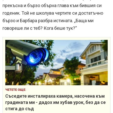
прекъсна и бързо обърна глава към бившия си
годеник. Той не школува чертите си достатъчно
бързо и Барбара разбра истината. „Баща ми
говореше ли с теб? Кога беше тук?“
ЧЕТЕТЕ ОЩЕ:
Съседите инсталираха камера, насочена към
градината ми - дадох им хубав урок, без да се
стига до съд