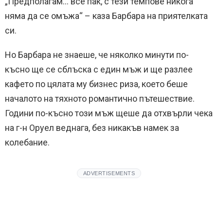
„Предполагам… все пак, с тези темпове никога
няма да се омъжа“ – каза Барбара на приятелката
си.
Но Барбара не знаеше, че няколко минути по-
късно ще се сблъска с един мъж и ще разлее
кафето по цялата му бизнес риза, което беше
началото на тяхното романтично пътешествие.
Години по-късно този мъж щеше да отхвърли чека
на г-н Оруел веднага, без никакъв намек за
колебание.
ADVERTISEMENTS