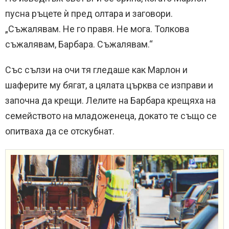
пусна ръцете ѝ пред олтара и заговори.
„Съжалявам. Не го правя. Не мога. Толкова
съжалявам, Барбара. Съжалявам.“
Със сълзи на очи тя гледаше как Марлон и
шаферите му бягат, а цялата църква се изправи и
започна да крещи. Лелите на Барбара крещяха на
семейството на младоженеца, докато те също се
опитваха да се отскубнат.