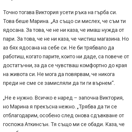
Точно тогава Виктория усети ръка на гърба си.
Това беше Марина. „Аз също си мислех, че съм ти
ядосана. За това, че не ни каза, че имаш нужда от
пари. За това, че не ни каза, че чистиш магазина. Но
аз бях ядосана на себе си. Не би трябвало да
работиш, когато парите, които ни даде, са повече от
достатъчни, за да се чувстваш комфортно до края
на живота си. Не мога да повярвам, че никога
преди не сме се замисляли да ти ги върнем“.
„Не е нужно. Всичко е наред – започна Виктория,
но Марина я прекъсна нежно. „Трябва да ти се
отблагодарим, особено след онова сдъвкване от
госпожа Аткинсън. Тя също ми се обади. Каза, че