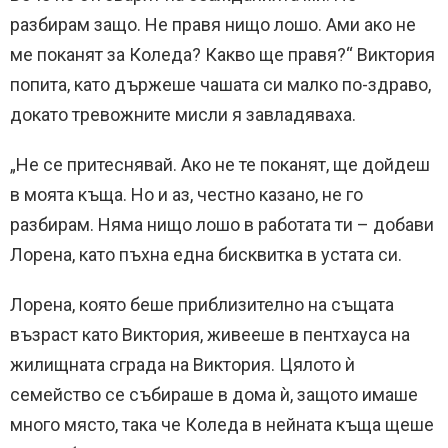
разбирам защо. Не правя нищо лошо. Ами ако не
ме поканят за Коледа? Какво ще правя?“ Виктория
попита, като държеше чашата си малко по-здраво,
докато тревожните мисли я завладяваха.
„Не се притеснявай. Ако не те поканят, ще дойдеш
в моята къща. Но и аз, честно казано, не го
разбирам. Няма нищо лошо в работата ти – добави
Лорена, като пъхна една бисквитка в устата си.
Лорена, която беше приблизително на същата
възраст като Виктория, живееше в пентхауса на
жилищната сграда на Виктория. Цялото ѝ
семейство се събираше в дома ѝ, защото имаше
много място, така че Коледа в нейната къща щеше