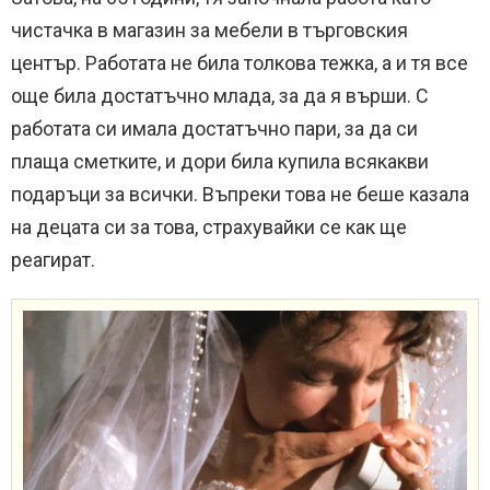
чистачка в магазин за мебели в търговския
център. Работата не била толкова тежка, а и тя все
още била достатъчно млада, за да я върши. С
работата си имала достатъчно пари, за да си
плаща сметките, и дори била купила всякакви
подаръци за всички. Въпреки това не беше казала
на децата си за това, страхувайки се как ще
реагират.