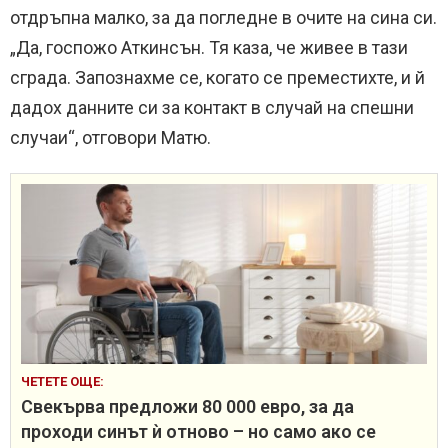
отдръпна малко, за да погледне в очите на сина си.
„Да, госпожо Аткинсън. Тя каза, че живее в тази
сграда. Запознахме се, когато се преместихте, и й
дадох данните си за контакт в случай на спешни
случаи“, отговори Матю.
ЧЕТЕТЕ ОЩЕ:
Свекърва предложи 80 000 евро, за да
проходи синът ѝ отново – но само ако се