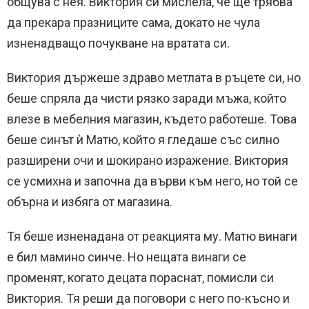
общува с нея. Виктория си мислела, че ще трябва
да прекара празниците сама, докато не чула
изненадващо почукване на вратата си.
Виктория държеше здраво метлата в ръцете си, но
беше спряла да чисти рязко заради мъжа, който
влезе в мебелния магазин, където работеше. Това
беше синът ѝ Матю, който я гледаше със силно
разширени очи и шокирано изражение. Виктория
се усмихна и започна да върви към него, но той се
обърна и избяга от магазина.
Тя беше изненадана от реакцията му. Матю винаги
е бил мамино синче. Но нещата винаги се
променят, когато децата пораснат, помисли си
Виктория. Тя реши да поговори с него по-късно и