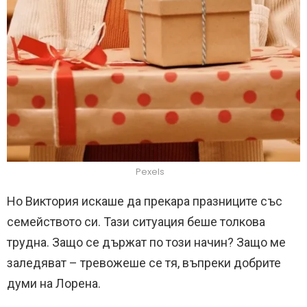
Pexels
Но Виктория искаше да прекара празниците със
семейството си. Тази ситуация беше толкова
трудна. Защо се държат по този начин? Защо ме
заледяват – тревожеше се тя, въпреки добрите
думи на Лорена.