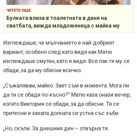
ЧЕТЕТЕ ОЩЕ:
Булката влиза в тоалетната в деня на
сватбата, вижда младоженеца с майка му
Изглеждаше, че мълчанието е най-добрият
вариант, особено след като видя как Матю
изглеждаше смутен, като я видя. Все пак тя му се
обади, за да му обясни всичко.
„Съжалявам, майко. Зает съм в момента. Мога ли
да ти се обадя по-късно?“ Матю каза онази вечер,
когато Виктория се обади, за да обясни. Тя се
притесни и захапа долната си устна със зъби.
„Но, скъпи. За днешния ден – отвърна тя.