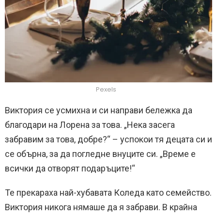
Pexels
Виктория се усмихна и си направи бележка да
благодари на Лорена за това. „Нека засега
забравим за това, добре?“ – успокои тя децата си и
се обърна, за да погледне внуците си. „Време е
всички да отворят подаръците!“
Те прекараха най-хубавата Коледа като семейство.
Виктория никога нямаше да я забрави. В крайна