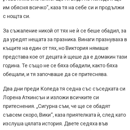
им обясня всичко“, каза тя на себе си и продължи
с нощта си.
За съжаление никой от тях не ѝ се беше обадил, за
да уредят нещата за празника. Винаги празнуваха в
къщите на един от тях, но Виктория нямаше
представа кое от децата ѝ щеше да е домакин тази
година. Те също не се бяха обадили, както бяха
обещали, и тя започваше да се притеснява.
Два дни преди Коледа тя седна със съседката си
Лорена Аткинсън и изложи всичките си
притеснения. „Сигурна съм, че ще се обадят
съвсем скоро, Вики“, каза приятелката ѝ, след като
изслуша цялата история. Двете седяха във