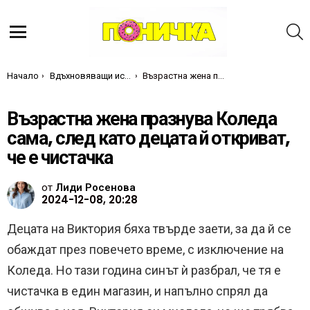
Т
Меню
Ти си тук:
Начало
Вдъхновяващи истории
Възрастна жена празнува Коледа сама, след като децата й откриват, че е чистачка
Възрастна жена празнува Коледа
сама, след като децата й откриват,
че е чистачка
от
Лиди Росенова
2024-12-08, 20:28
Децата на Виктория бяха твърде заети, за да й се
обаждат през повечето време, с изключение на
Коледа. Но тази година синът ѝ разбрал, че тя е
чистачка в един магазин, и напълно спрял да