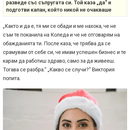
разведе със съпругата си. Той каза „да“ и
подготви капан, който никой не очакваше
„Както и да е, тя ми се обади и ме нахока, че не
съм те поканила на Коледа и че не отговарям на
обажданията ти. После каза, че трябва да се
срамувам от себе си, че имам успешен бизнес и те
карам да работиш здраво, само за да живееш.
Тогава се разбра.“ „Какво се случи?“ Виктория
попита.