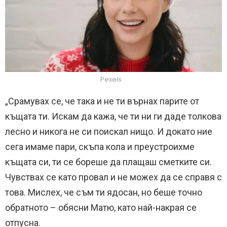
Pexels
„Срамувах се, че така и не ти върнах парите от
къщата ти. Искам да кажа, че ти ни ги даде толкова
лесно и никога не си поискал нищо. И докато ние
сега имаме пари, скъпа кола и преустроихме
къщата си, ти се бореше да плащаш сметките си.
Чувствах се като провал и не можех да се справя с
това. Мислех, че съм ти ядосан, но беше точно
обратното – обясни Матю, като най-накрая се
отпусна.