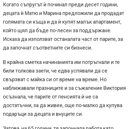
Когато съпругът ѝ починал преди десет години,
децата ѝ Матю и Марина предложили да продадат
голямата си къща и да ѝ купят малък апартамент,
който щял да бъде по-лесен за поддържане.
Искаха да използват останалата част от парите, за
да започнат съответните си бизнеси.
В крайна сметка начинанията им потръгнали и те
били толкова заети, че едва успявали да се
свързват с майка си от време на време. Но
наближавали празниците и за съжаление Виктория
осъзнала, че парите от пенсията ѝ не са
достатъчни, за да живее, още по-малко да купува
подаръци за децата и внуците си.
Затова, на 65 години, тя започнала работа като