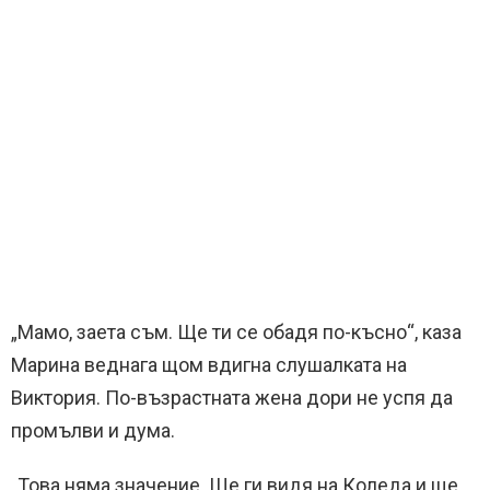
„Мамо, заета съм. Ще ти се обадя по-късно“, каза
Марина веднага щом вдигна слушалката на
Виктория. По-възрастната жена дори не успя да
промълви и дума.
„Това няма значение. Ще ги видя на Коледа и ще