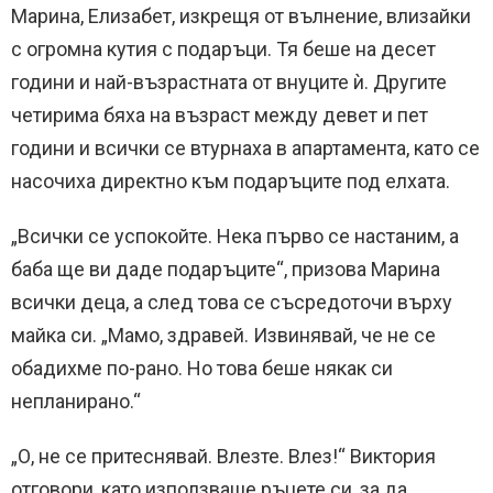
Марина, Елизабет, изкрещя от вълнение, влизайки
с огромна кутия с подаръци. Тя беше на десет
години и най-възрастната от внуците ѝ. Другите
четирима бяха на възраст между девет и пет
години и всички се втурнаха в апартамента, като се
насочиха директно към подаръците под елхата.
„Всички се успокойте. Нека първо се настаним, а
баба ще ви даде подаръците“, призова Марина
всички деца, а след това се съсредоточи върху
майка си. „Мамо, здравей. Извинявай, че не се
обадихме по-рано. Но това беше някак си
непланирано.“
„О, не се притеснявай. Влезте. Влез!“ Виктория
отговори, като използваше ръцете си, за да