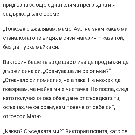
придърпа за още една голяма прегръдка и я
задържа дълго време.
„Толкова съжалявам, мамо. Аз… не знам какво ми
стана, когато те видях в онзи магазин – каза той,
без да пуска майка си.
Виктория беше твърде щастлива да продължи да
държи сина си. „Срамуваше ли се от мен?“
„Отначало си помислих, че е така. Не можех да
повярвам, че майка ми е чистачка. Но после, след
като получих онова обаждане от съседката ти,
осъзнах, че се срамувам повече от себе си“,
отговори Матю.
„Какво? Съседката ми?“ Виктория попита, като се