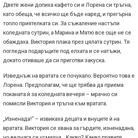
Двете жени допиха кафето си и Лорена си тръгна,
като обеща, че всичко ще бъде наред, и прегърна
топло приятелката си. За съжаление настъпи
коледната сутрин, а Марина и Матю все още не се
обаждаха. Виктория плака през цялата сутрин. Тя
погледна подаръците под елхата и се натъжи,
докато отиваше да си приготви закуска.
Изведнъж на вратата се почукало. Вероятно това е
Лорена. Предполагам, че ще трябва да приема
поканата ѝ за коледната вечеря – мрачно си
помисли Виктория и тръгна към вратата.
„Изненада!“ – извикаха децата и внуците ѝ на
вратата. Виктория се хвана за гърдите, изненадана,
но веднага се усмихна. „Какво? Какво правите