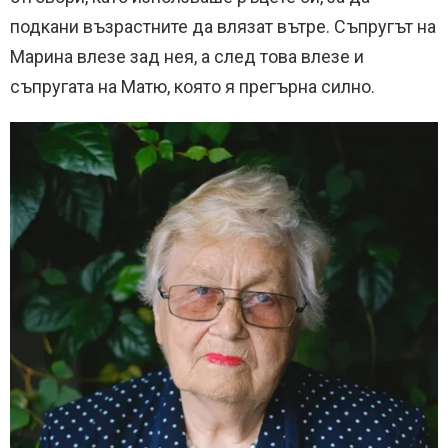
подкани възрастните да влязат вътре. Съпругът на
Марина влезе зад нея, а след това влезе и
съпругата на Матю, която я прегърна силно.