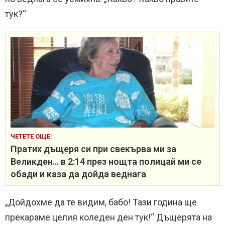
тук?“
ЧЕТЕТЕ ОЩЕ:
Пратих дъщеря си при свекърва ми за
Великден… в 2:14 през нощта полицай ми се
обади и каза да дойда веднага
„Дойдохме да те видим, бабо! Тази година ще
прекараме целия коледен ден тук!“ Дъщерята на