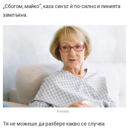
„Сбогом, майко“, каза синът ѝ по-силно и линията
замлъкна.
Pexels
Тя не можеше да разбере какво се случва.