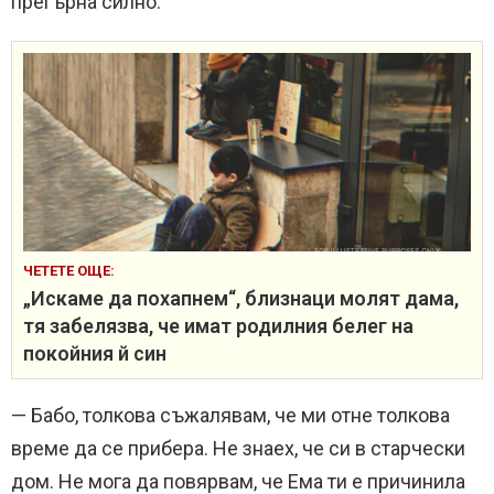
прегърна силно.
ЧЕТЕТЕ ОЩЕ:
„Искаме да похапнем“, близнаци молят дама,
тя забелязва, че имат родилния белег на
покойния й син
— Бабо, толкова съжалявам, че ми отне толкова
време да се прибера. Не знаех, че си в старчески
дом. Не мога да повярвам, че Ема ти е причинила