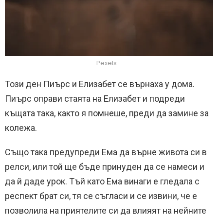
Pexels
Този ден Пиърс и Елизабет се върнаха у дома.
Пиърс оправи стаята на Елизабет и подреди
къщата така, както я помнеше, преди да замине за
колежа.
Също така предупреди Ема да върне живота си в
релси, или той ще бъде принуден да се намеси и
да й даде урок. Тъй като Ема винаги е гледала с
респект брат си, тя се съгласи и се извини, че е
позволила на приятелите си да влияят на нейните