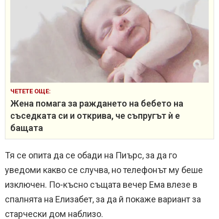
ЧЕТЕТЕ ОЩЕ:
Жена помага за раждането на бебето на
съседката си и открива, че съпругът ѝ е
бащата
Тя се опита да се обади на Пиърс, за да го
уведоми какво се случва, но телефонът му беше
изключен. По-късно същата вечер Ема влезе в
спалнята на Елизабет, за да й покаже вариант за
старчески дом наблизо.