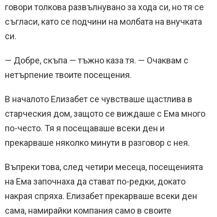
говори толкова развълнувано за хода си, но тя се
съгласи, като се подчини на молбата на внучката
си.
— Добре, скъпа — тъжно каза тя. — Очаквам с
нетърпение твоите посещения.
В началото Елизабет се чувстваше щастлива в
старческия дом, защото се виждаше с Ема много
по-често. Тя я посещаваше всеки ден и
прекарваше няколко минути в разговор с нея.
Въпреки това, след четири месеца, посещенията
на Ема започнаха да стават по-редки, докато
накрая спряха. Елизабет прекарваше всеки ден
сама, намирайки компания само в своите