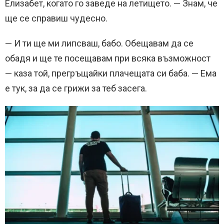
Елизабет, когато го заведе на летището. — Знам, че
ще се справиш чудесно.
— И ти ще ми липсваш, бабо. Обещавам да се
обадя и ще те посещавам при всяка възможност
— каза той, прегръщайки плачещата си баба. — Ема
е тук, за да се грижи за теб засега.