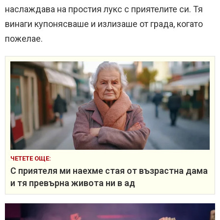
наслаждава на простия лукс с приятелите си. Тя
винаги купонясваше и излизаше от града, когато
пожелае.
ЧЕТЕТЕ ОЩЕ:
С приятеля ми наехме стая от възрастна дама
и тя превърна живота ни в ад