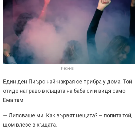
Pexels
Един ден Пиърс най-накрая се прибра у дома. Той
отиде направо в къщата на баба си и видя само
Ема там.
— Липсваше ми. Как вървят нещата? – попита той,
щом влезе в къщата.