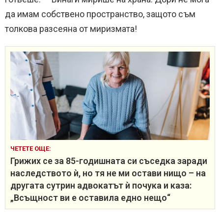
да имам собствено пространство, защото съм
толкова разсеяна от миризмата!
ЧЕТЕТЕ ОЩЕ:
Грижих се за 85-годишната си съседка заради
наследството ѝ, но тя не ми остави нищо – на
другата сутрин адвокатът ѝ почука и каза:
„Всъщност ви е оставила едно нещо“