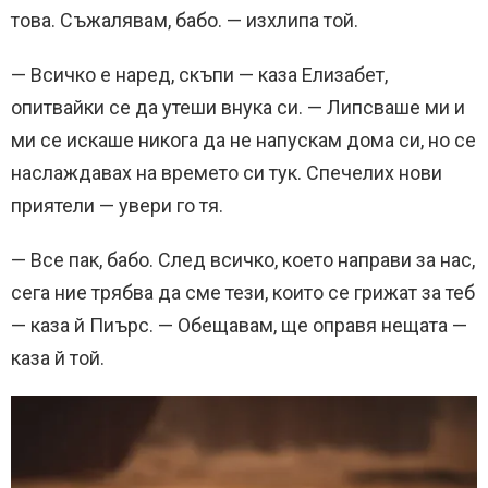
това. Съжалявам, бабо. — изхлипа той.
— Всичко е наред, скъпи — каза Елизабет,
опитвайки се да утеши внука си. — Липсваше ми и
ми се искаше никога да не напускам дома си, но се
наслаждавах на времето си тук. Спечелих нови
приятели — увери го тя.
— Все пак, бабо. След всичко, което направи за нас,
сега ние трябва да сме тези, които се грижат за теб
— каза й Пиърс. — Обещавам, ще оправя нещата —
каза й той.