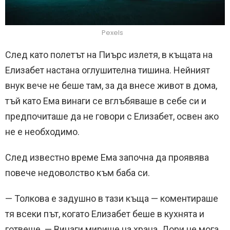
Pexels
След като полетът на Пиърс излетя, в къщата на
Елизабет настана оглушителна тишина. Нейният
внук вече не беше там, за да внесе живот в дома,
тъй като Ема винаги се вглъбяваше в себе си и
предпочиташе да не говори с Елизабет, освен ако
не е необходимо.
След известно време Ема започна да проявява
повече недоволство към баба си.
— Толкова е задушно в тази къща — коментираше
тя всеки път, когато Елизабет беше в кухнята и
готвеше. — Винаги мирише на храна. Дори не мога