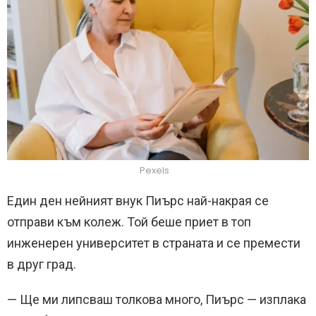
Pexels
Един ден нейният внук Пиърс най-накрая се
отправи към колеж. Той беше приет в топ
инженерен университет в страната и се премести
в друг град.
— Ще ми липсваш толкова много, Пиърс — изплака