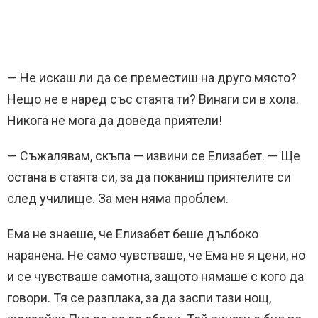
— Не искаш ли да се преместиш на друго място?
Нещо не е наред със стаята ти? Винаги си в хола.
Никога не мога да доведа приятели!
— Съжалявам, скъпа — извини се Елизабет. — Ще
остана в стаята си, за да поканиш приятелите си
след училище. За мен няма проблем.
Ема не знаеше, че Елизабет беше дълбоко
наранена. Не само чувстваше, че Ема не я цени, но
и се чувстваше самотна, защото нямаше с кого да
говори. Тя се разплака, за да заспи тази нощ,