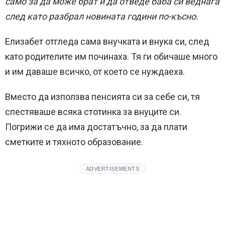
само за да може брат й да отведе баба си веднага
след като разбрал новината години по-късно.
Елизабет отгледа сама внучката и внука си, след
като родителите им починаха. Тя ги обичаше много
и им даваше всичко, от което се нуждаеха.
Вместо да използва пенсията си за себе си, тя
спестяваше всяка стотинка за внуците си.
Погрижи се да има достатъчно, за да плати
сметките и тяхното образование.
ADVERTISEMENTS