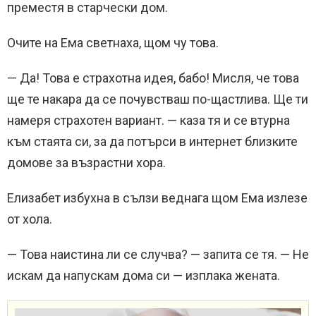
преместя в старчески дом.
Очите на Ема светнаха, щом чу това.
— Да! Това е страхотна идея, бабо! Мисля, че това
ще те накара да се почувстваш по-щастлива. Ще ти
намеря страхотен вариант. — каза тя и се втурна
към стаята си, за да потърси в интернет близките
домове за възрастни хора.
Елизабет избухна в сълзи веднага щом Ема излезе
от хола.
— Това наистина ли се случва? — запита се тя. — Не
искам да напускам дома си — изплака жената.