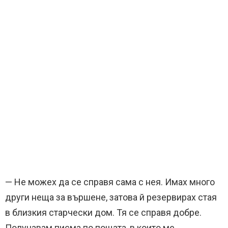
— Не можех да се справя сама с нея. Имах много
други неща за вършене, затова й резервирах стая
в близкия старчески дом. Тя се справя добре.
Получавам писма по пощата, в които ме