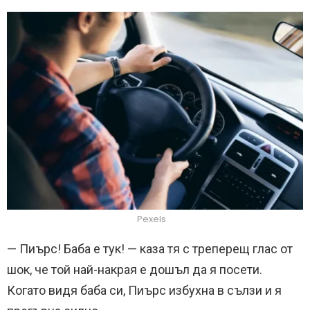
Pexels
— Пиърс! Баба е тук! — каза тя с треперещ глас от
шок, че той най-накрая е дошъл да я посети.
Когато видя баба си, Пиърс избухна в сълзи и я