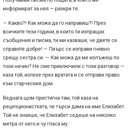
информират за нея — разкри тя.
— Какво?! Как можа да го направиш?! През
всичките тези години, в които ти изпращах
съобщения и писма, ти ми казваше, че двете се
справяте добре! — Пиърс се изправи гневно
срещу сестра си. — Как можа да ме излъжеш по
този начин? Не сме приключили с този разговор —
каза той, излезе през вратата и се отправи право
към старческия дом.
Веднага щом пристигна там, той каза на
рецепционистката, че търси дама на име Елизабет.
Той не знаеше, че Елизабет седеше на няколко
метра от него и чу гласа му.