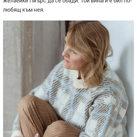
желаейки Пиърс да се обади. Той винаги е бил по-
любящ към нея.