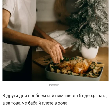
Pexels
В други дни проблемът й нямаше да бъде храната,
а за това, че баба й плете в хола.