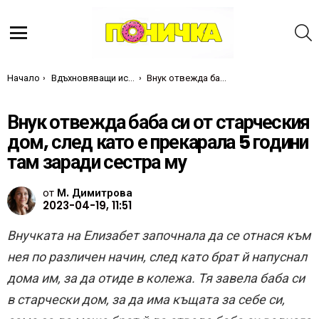
Т
Меню
Ти си тук:
Начало
Вдъхновяващи истории
Внук отвежда баба си от старческия дом, след като е прекарала 5 години там заради сестра му
Внук отвежда баба си от старческия
дом, след като е прекарала 5 години
там заради сестра му
от
М. Димитрова
2023-04-19, 11:51
Внучката на Елизабет започнала да се отнася към
нея по различен начин, след като брат й напуснал
дома им, за да отиде в колежа. Тя завела баба си
в старчески дом, за да има къщата за себе си,