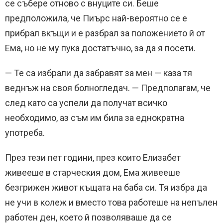
се събере отново с внуците си. Беше
предположила, че Пиърс най-вероятно се е
прибрал вкъщи и е разбрал за положението й от
Ема, но не му пука достатъчно, за да я посети.
— Те са избрали да забравят за мен — каза тя
веднъж на своя болногледач. — Предполагам, че
след като са успели да получат всичко
необходимо, аз съм им била за еднократна
употреба.
През тези пет години, през които Елизабет
живееше в старческия дом, Ема живееше
безгрижен живот къщата на баба си. Тя избра да
не учи в колеж и вместо това работеше на непълен
работен ден, което й позволяваше да се