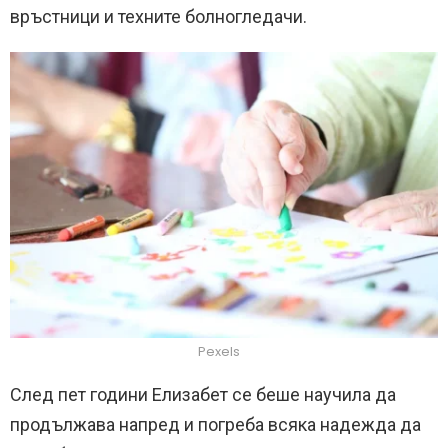
връстници и техните болногледачи.
Pexels
След пет години Елизабет се беше научила да
продължава напред и погреба всяка надежда да