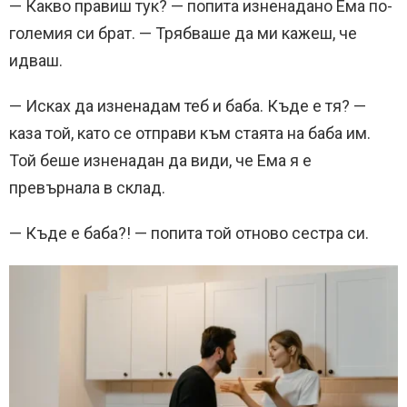
— Какво правиш тук? — попита изненадано Ема по-
големия си брат. — Трябваше да ми кажеш, че
идваш.
— Исках да изненадам теб и баба. Къде е тя? —
каза той, като се отправи към стаята на баба им.
Той беше изненадан да види, че Ема я е
превърнала в склад.
— Къде е баба?! — попита той отново сестра си.