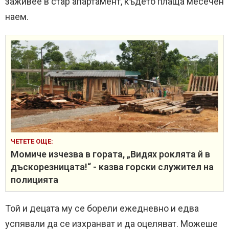
заживее в стар апартамент, където плаща месечен
наем.
ЧЕТЕТЕ ОЩЕ:
Момиче изчезва в гората, „Видях роклята й в
дъскорезницата!“ - казва горски служител на
полицията
Той и децата му се борели ежедневно и едва
успявали да се изхранват и да оцеляват. Можеше