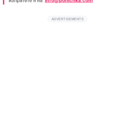
изпратете я на:
info@ponichka.com
ADVERTISEMENTS