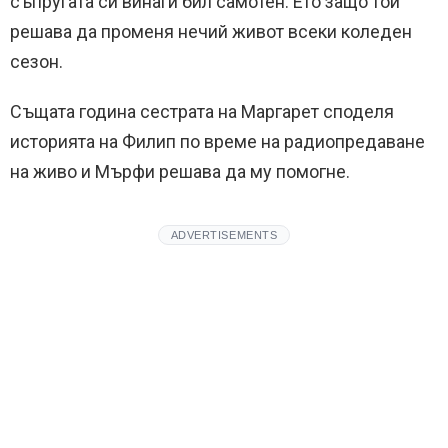
съпругата си винаги бил самотен. Ето защо той
решава да променя нечий живот всеки коледен
сезон.
Същата година сестрата на Маргарет споделя
историята на Филип по време на радиопредаване
на живо и Мърфи решава да му помогне.
ADVERTISEMENTS