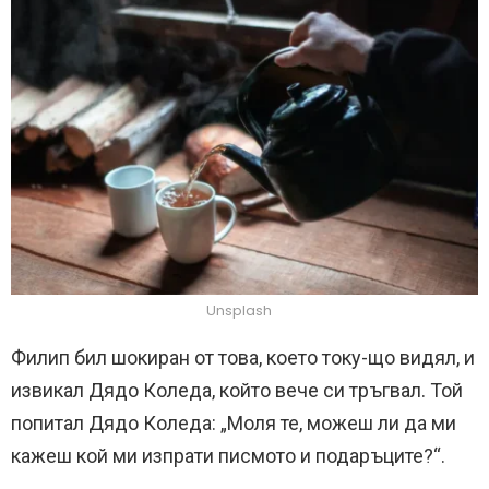
Unsplash
Филип бил шокиран от това, което току-що видял, и
извикал Дядо Коледа, който вече си тръгвал. Той
попитал Дядо Коледа: „Моля те, можеш ли да ми
кажеш кой ми изпрати писмото и подаръците?“.