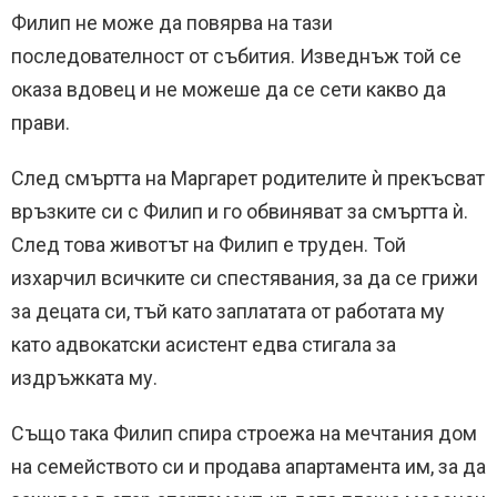
Филип не може да повярва на тази
последователност от събития. Изведнъж той се
оказа вдовец и не можеше да се сети какво да
прави.
След смъртта на Маргарет родителите ѝ прекъсват
връзките си с Филип и го обвиняват за смъртта ѝ.
След това животът на Филип е труден. Той
изхарчил всичките си спестявания, за да се грижи
за децата си, тъй като заплатата от работата му
като адвокатски асистент едва стигала за
издръжката му.
Също така Филип спира строежа на мечтания дом
на семейството си и продава апартамента им, за да