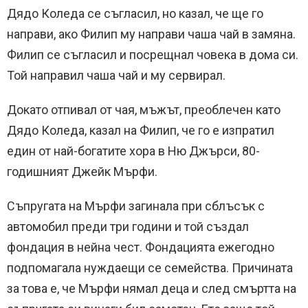
Дядо Коледа се съгласил, но казал, че ще го
направи, ако Филип му направи чаша чай в замяна.
Филип се съгласил и посрещнал човека в дома си.
Той направил чаша чай и му сервирал.
Докато отпивал от чая, мъжът, преоблечен като
Дядо Коледа, казал на Филип, че го е изпратил
един от най-богатите хора в Ню Джърси, 80-
годишният Джейк Мърфи.
Съпругата на Мърфи загинала при сблъсък с
автомобил преди три години и той създал
фондация в нейна чест. Фондацията ежегодно
подпомагала нуждаещи се семейства. Причината
за това е, че Мърфи нямал деца и след смъртта на