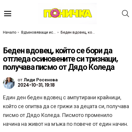
Т
Меню
Ти си тук:
Начало
Вдъхновяващи истории
Беден вдовец, който се бори да отгледа осиновените си тризнаци, получава писмо от Дядо Коледа
Беден вдовец, който се бори да
отгледа осиновените си тризнаци,
получава писмо от Дядо Коледа
от
Лиди Росенова
2024-10-31, 19:18
Един ден беден вдовец с ампутирани крайници,
който се опитва да се грижи за децата си, получава
писмо от Дядо Коледа. Писмото променило
начина на живот на мъжа по повече от един начин.