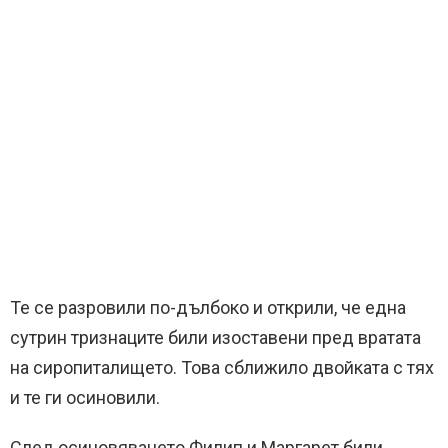
Те се разровили по-дълбоко и открили, че една
сутрин тризнаците били изоставени пред вратата
на сиропиталището. Това сближило двойката с тях
и те ги осиновили.
След осиновяването Филип и Маргарет били