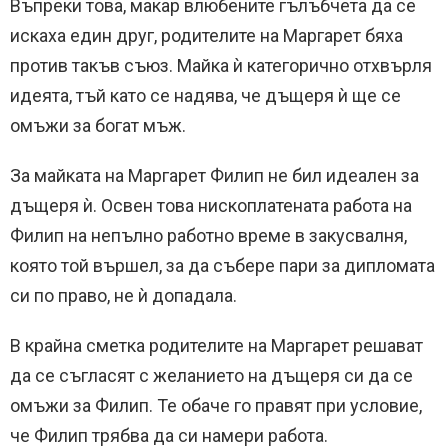
Въпреки това, макар влюбените гълъбчета да се
искаха един друг, родителите на Маргарет бяха
против такъв съюз. Майка ѝ категорично отхвърля
идеята, тъй като се надява, че дъщеря ѝ ще се
омъжи за богат мъж.
За майката на Маргарет Филип не бил идеален за
дъщеря ѝ. Освен това нископлатената работа на
Филип на непълно работно време в закусвалня,
която той вършел, за да събере пари за дипломата
си по право, не ѝ допадала.
В крайна сметка родителите на Маргарет решават
да се съгласят с желанието на дъщеря си да се
омъжи за Филип. Те обаче го правят при условие,
че Филип трябва да си намери работа.