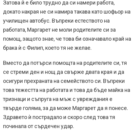
Затова й е било трудно да си намери работа,
докато накрая не си намира такава като шофьор на
училищен автобус. Въпреки естеството на
работата, Маргарет не моли родителите си за
помощ, защото знае, че това би означавало край на
брака ѝ с Филип, което тя не желае.
Вместо да потърси помощта на родителите си, тя
се стреми ден и нощ да свърже двата края и да
осигури прехраната на семейството си. Въпреки
това тежестта на работата и това да бъде майка на
тризнаци и съпруга на мъж с увреждания е
твърде голяма, за да може Маргарет да я понесе.
Здравето ѝ пострадало и скоро след това тя
починала от сърдечен удар.