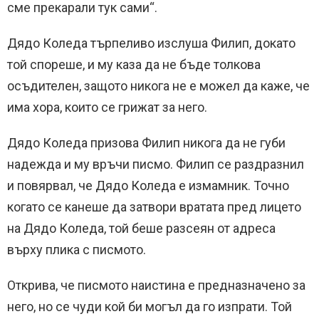
сме прекарали тук сами“.
Дядо Коледа търпеливо изслуша Филип, докато
той спореше, и му каза да не бъде толкова
осъдителен, защото никога не е можел да каже, че
има хора, които се грижат за него.
Дядо Коледа призова Филип никога да не губи
надежда и му връчи писмо. Филип се раздразнил
и повярвал, че Дядо Коледа е измамник. Точно
когато се канеше да затвори вратата пред лицето
на Дядо Коледа, той беше разсеян от адреса
върху плика с писмото.
Открива, че писмото наистина е предназначено за
него, но се чуди кой би могъл да го изпрати. Той