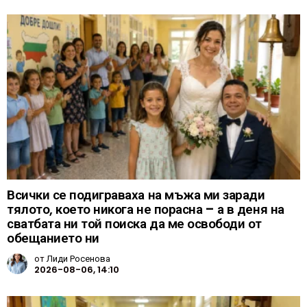
Всички се подиграваха на мъжа ми заради
тялото, което никога не порасна – а в деня на
сватбата ни той поиска да ме освободи от
обещанието ни
от
Лиди Росенова
2026-08-06, 14:10