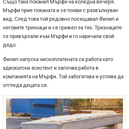
Също така поканил Мърфи на коледна вечеря.
Мърфи прие поканата и се появи с развълнуван
вид. След това той редовно посещавал Филип и
неговите тризнаци и се грижел за тях. Тризнаците
се привързали към Мърфи и го наричали свой
дядо.
Филип напуска нископлатената си работа като
адвокатски асистент и започва работа в
компанията на Мърфи. Той забогатява и успява да
отгледа децата си.