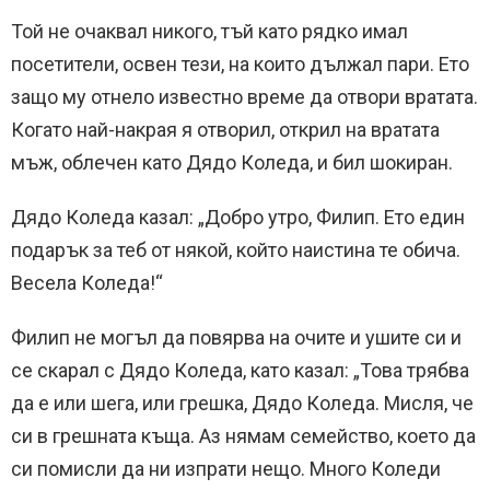
Той не очаквал никого, тъй като рядко имал
посетители, освен тези, на които дължал пари. Ето
защо му отнело известно време да отвори вратата.
Когато най-накрая я отворил, открил на вратата
мъж, облечен като Дядо Коледа, и бил шокиран.
Дядо Коледа казал: „Добро утро, Филип. Ето един
подарък за теб от някой, който наистина те обича.
Весела Коледа!“
Филип не могъл да повярва на очите и ушите си и
се скарал с Дядо Коледа, като казал: „Това трябва
да е или шега, или грешка, Дядо Коледа. Мисля, че
си в грешната къща. Аз нямам семейство, което да
си помисли да ни изпрати нещо. Много Коледи