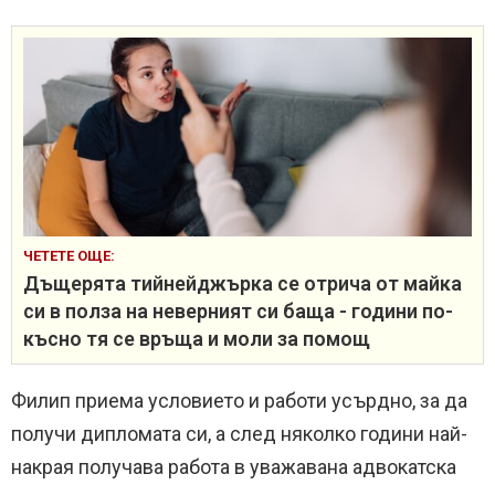
ЧЕТЕТЕ ОЩЕ:
Дъщерята тийнейджърка се отрича от майка
си в полза на неверният си баща - години по-
късно тя се връща и моли за помощ
Филип приема условието и работи усърдно, за да
получи дипломата си, а след няколко години най-
накрая получава работа в уважавана адвокатска