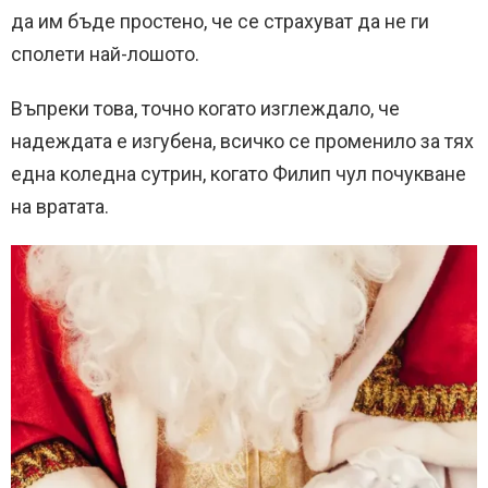
да им бъде простено, че се страхуват да не ги
сполети най-лошото.
Въпреки това, точно когато изглеждало, че
надеждата е изгубена, всичко се променило за тях
една коледна сутрин, когато Филип чул почукване
на вратата.