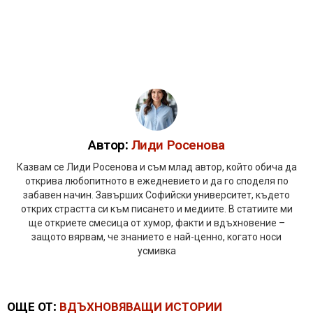
Автор:
Лиди Росенова
Казвам се Лиди Росенова и съм млад автор, който обича да
открива любопитното в ежедневието и да го споделя по
забавен начин. Завърших Софийски университет, където
открих страстта си към писането и медиите. В статиите ми
ще откриете смесица от хумор, факти и вдъхновение –
защото вярвам, че знанието е най-ценно, когато носи
усмивка
ОЩЕ ОТ:
ВДЪХНОВЯВАЩИ ИСТОРИИ