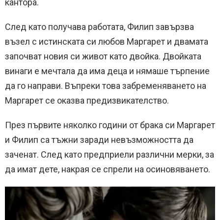
кантора.
След като получава работата, Филип завързва
възел с истинската си любов Маргарет и двамата
започват новия си живот като двойка. Двойката
винаги е мечтала да има деца и нямаше търпение
да го направи. Въпреки това забременяването на
Маргарет се оказва предизвикателство.
През първите няколко години от брака си Маргарет
и Филип са тъжни заради невъзможността да
заченат. След като предприели различни мерки, за
да имат дете, накрая се спрели на осиновяването.