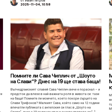
от
Иван Петров
2025-11-04, 10:58
Помните ли Сава Чиплич от „Шоуто
М
на Слави“? Днес на 19 ще става баща!
М
к
Вълчедръмският славей Сава Чиплич вече е пораснал – и
ти
предстои да влезе в най-важната роля в живота си: тази
М
на баща! Помните ли момчето, което покори сърцето на
м
Слави Трифонов? Малкият Сава, който само на 12 години
о
впечатли публиката с ангелския си глас в „Шоуто на
М
о
Слави“, днес е 19-годишен мъж и очаква първото си […]