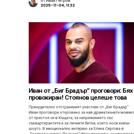
от
Иван Петров
2025-11-04, 11:32
Иван от „Биг Брадър“ проговори: Бях
провокиран! Стоянов целеше това
Принудително отстраненият участник от „Биг Брадър“
Иван проговори откровено за най-драматичните момен
от престоя си в Къщата, за напрежението със
съквартирантите и за личните битки, които носи извън
шоуто. В емоционално интервю за Елена Сергова в
„Голямата сестра Подкаст“ Иван признава, че случилот