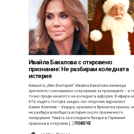
Ивайла Бакалова с откровено
признание: Не разбирам коледната
истерия
Бившата „Мис България“ Ивайла Бакалова изненада
зрителите с неочаквано откровение за празниците – и т
точно преди началото на коледната еуфория. В ефира н
bTV, където гостува заедно със спортния журналист
Камен Алипиев – Кедъра, красивата брюнетка призна, ч
не разбира всеобщата истерия около празничното
пазаруване. Темата за коледните базари в Германия
ПОВЕЧЕ
прерасна в откровен […]