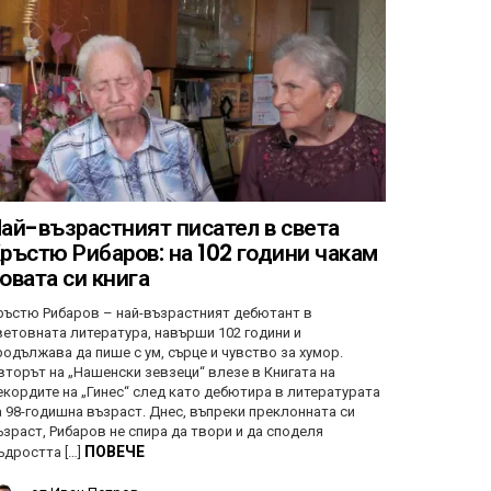
ай-възрастният писател в света
ръстю Рибаров: на 102 години чакам
овата си книга
ръстю Рибаров – най-възрастният дебютант в
ветовната литература, навърши 102 години и
родължава да пише с ум, сърце и чувство за хумор.
вторът на „Нашенски зевзеци“ влезе в Книгата на
екордите на „Гинес“ след като дебютира в литературата
а 98-годишна възраст. Днес, въпреки преклонната си
ъзраст, Рибаров не спира да твори и да споделя
ПОВЕЧЕ
ъдростта […]