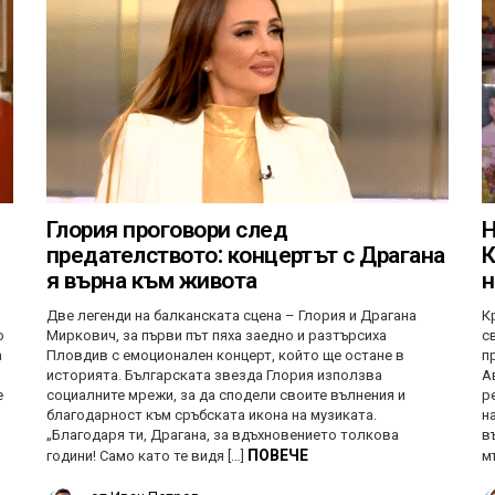
Глория проговори след
Н
предателството: концертът с Драгана
К
я върна към живота
н
Две легенди на балканската сцена – Глория и Драгана
К
о
Миркович, за първи път пяха заедно и разтърсиха
с
а
Пловдив с емоционален концерт, който ще остане в
п
историята. Българската звезда Глория използва
А
е
социалните мрежи, за да сподели своите вълнения и
р
благодарност към сръбската икона на музиката.
н
„Благодаря ти, Драгана, за вдъхновението толкова
в
ПОВЕЧЕ
години! Само като те видя […]
м