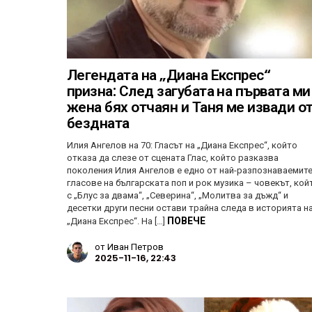
Легендата на „Диана Експрес“
призна: След загубата на първата ми
жена бях отчаян и Таня ме извади о
бездната
Илия Ангелов на 70: Гласът на „Диана Експрес“, който
отказа да слезе от сцената Глас, който разказва
поколения Илия Ангелов е едно от най-разпознаваемит
гласове на българската поп и рок музика – човекът, кой
с „Блус за двама“, „Северина“, „Молитва за дъжд“ и
десетки други песни остави трайна следа в историята н
ПОВЕЧЕ
„Диана Експрес“. На […]
от
Иван Петров
2025-11-16, 22:43