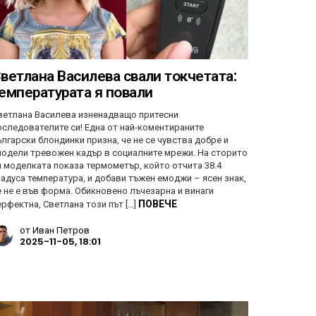
ветлана Василева свали токчетата:
емпературата я повали
ветлана Василева изненадващо притесни
оследователите си! Една от най-коментираните
ългарски блондинки призна, че не се чувства добре и
подели тревожен кадър в социалните мрежи. На сторито
и моделката показа термометър, който отчита 38.4
радуса температура, и добави тъжен емоджи – ясен знак,
е не е във форма. Обикновено лъчезарна и винаги
ПОВЕЧЕ
ерфектна, Светлана този път […]
от
Иван Петров
2025-11-05, 18:01