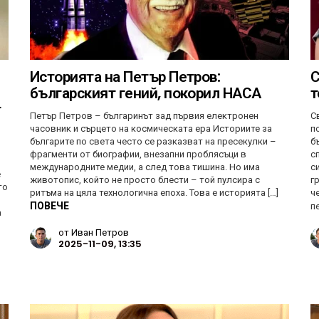
Историята на Петър Петров:
С
българският гений, покорил НАСА
т
т
Петър Петров – българинът зад първия електронен
С
часовник и сърцето на космическата ера Историите за
п
българите по света често се разказват на пресекулки –
б
фрагменти от биографии, внезапни проблясъци в
с
международните медии, а след това тишина. Но има
с
е
животопис, който не просто блести – той пулсира с
г
то
ритъма на цяла технологична епоха. Това е историята […]
ч
ПОВЕЧЕ
п
а
от
Иван Петров
2025-11-09, 13:35