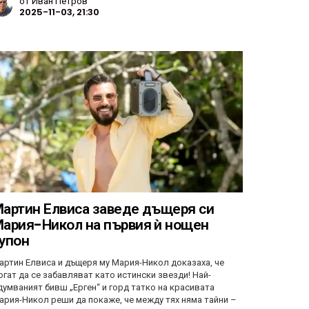
от
Иван Петров
2025-11-03, 21:30
артин Елвиса заведе дъщеря си
ария-Никол на първия ѝ нощен
упон
артин Елвиса и дъщеря му Мария-Никол доказаха, че
огат да се забавляват като истински звезди! Най-
думваният бивш „Ерген“ и горд татко на красивата
ария-Никол реши да покаже, че между тях няма тайни –