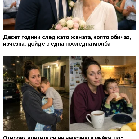
Десет години след като жената, която обичах,
изчезна, дойде с една последна молба
Отворих вратата си на непозната майка, по-