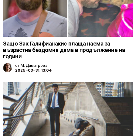
Защо Зак Галифианакис плаща наема за
възрастна бездомна дама в продължение на
години
от
М. Димитрова
2025-03-31, 13:04