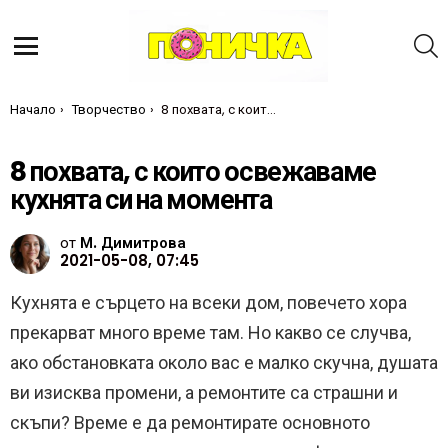
Т
Меню
Ти си тук:
Начало
Творчество
8 похвата, с които освежаваме кухнята си на момента
8 похвата, с които освежаваме
кухнята си на момента
от
М. Димитрова
2021-05-08, 07:45
Кухнята е сърцето на всеки дом, повечето хора
прекарват много време там. Но какво се случва,
ако обстановката около вас е малко скучна, душата
ви изисква промени, а ремонтите са страшни и
скъпи? Време е да ремонтирате основното