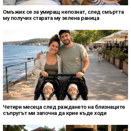
Омъжих се за умиращ непознат, след смъртта
му получих старата му зелена раница
Четири месеца след раждането на близнаците
съпругът ми започна да крие къде ходи