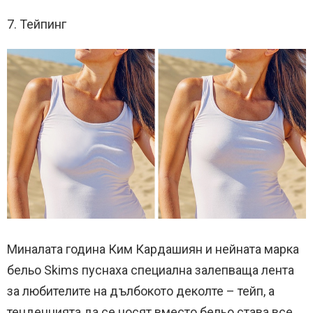
7. Тейпинг
Миналата година Ким Кардашиян и нейната марка
бельо Skims пуснаха специална залепваща лента
за любителите на дълбокото деколте – тейп, а
тенденцията да се носят вместо бельо става все