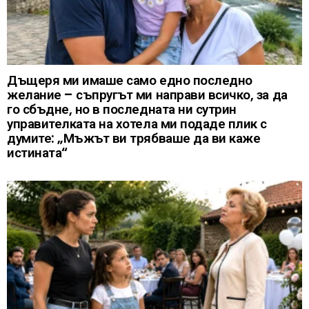
Дъщеря ми имаше само едно последно
желание – съпругът ми направи всичко, за да
го сбъдне, но в последната ни сутрин
управителката на хотела ми подаде плик с
думите: „Мъжът ви трябваше да ви каже
истината“