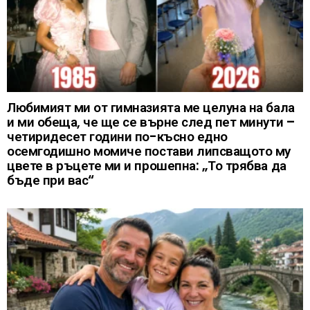
Любимият ми от гимназията ме целуна на бала
и ми обеща, че ще се върне след пет минути –
четиридесет години по-късно едно
осемгодишно момиче постави липсващото му
цвете в ръцете ми и прошепна: „То трябва да
бъде при вас“