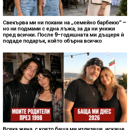
Свекърва ми ни покани на „семейно барбекю“ –
но ни подмами с една лъжа, за да ни унижи
пред всички. После 9-годишната ми дъщеря ѝ
подаде подарък, който обърна всичко
Всяка жена, с която баща ми излизаше, искаше