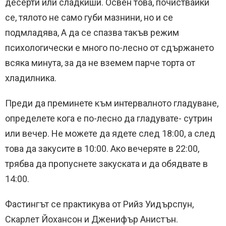
десерти или сладкиши. Освен това, почиствайки
се, тялото не само губи мазнини, но и се
подмладява, А да се спазва такъв режим
психологически е много по-лесно от сдържането
всяка минута, за да не вземем парче торта от
хладилника.
Преди да преминете към интервалното гладуване,
определете кога е по-лесно да гладувате- сутрин
или вечер. Не можете да ядете след 18:00, а след
това да закусите в 10:00. Ако вечеряте в 22:00,
трябва да пропуснете закуската и да обядвате в
14:00.
Фастингът се практикува от Рийз Уидърспун,
Скарлет Йохансон и Дженифър Анистън.