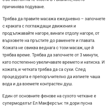
причинява подуване.
Трябва да правите масажа ежедневно – започнете
с краката с поглаждащи движения и
продължавайте нагоре, винаги отдолу нагоре, от
върховете на пръстите до раменете и главата.
Кожата не свиква веднага с този масаж, ще й
трябва време. Трябва да започнете от 3 минути,
като постепенно увеличавате времето и натиска. И
кожата, и четката трябва да са сухи. След
процедурата е препоръчително да изпиете чаша
вода и да вземете контрастен душ.
Един от основните фенове на сухото четкане е
супермоделът Ел Макферсън: тя дори пусна