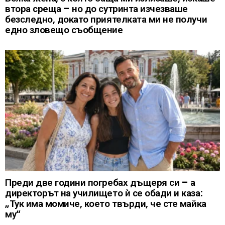
втора среща – но до сутринта изчезваше
безследно, докато приятелката ми не получи
едно зловещо съобщение
Преди две години погребах дъщеря си – а
директорът на училището ѝ се обади и каза:
„Тук има момиче, което твърди, че сте майка
му“