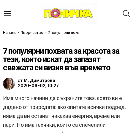
Т
Меню
Ти си тук:
Начало
Творчество
7 популярни похвата за красота за тези, които искат да запазят свежата си визия във времето
7 популярни похвата за красота за
тези, които искат да запазят
свежата си визия във времето
от
М. Димитрова
2020-06-02, 10:27
Има много начини да съхраните това, което ви е
дадено от природата: ако опитате всички подред,
няма да ви останат никаква енергия, време или
пари. Но има техники, които са спечелили