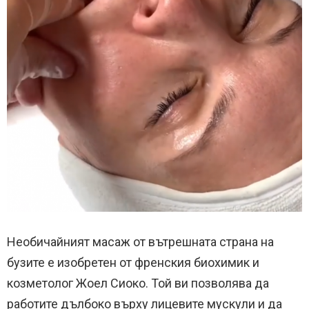
Необичайният масаж от вътрешната страна на
бузите е изобретен от френския биохимик и
козметолог Жоел Сиоко. Той ви позволява да
работите дълбоко върху лицевите мускули и да