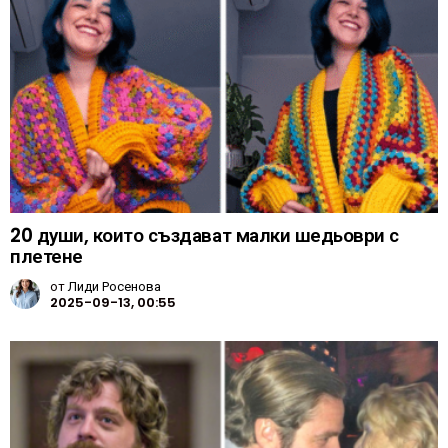
20 души, които създават малки шедьоври с
плетене
от
Лиди Росенова
2025-09-13, 00:55