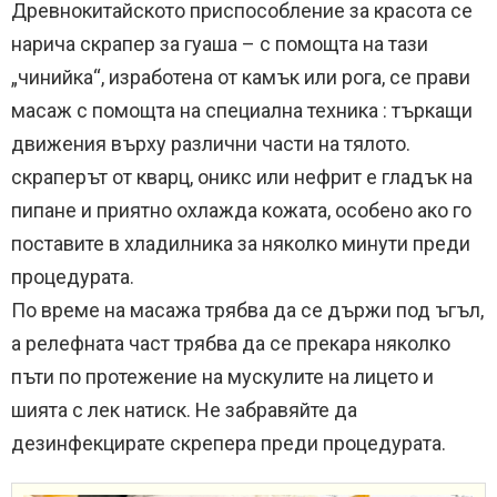
Древнокитайското приспособление за красота се
нарича скрапер за гуаша – с помощта на тази
„чинийка“, изработена от камък или рога, се прави
масаж с помощта на специална техника : търкащи
движения върху различни части на тялото.
скраперът от кварц, оникс или нефрит е гладък на
пипане и приятно охлажда кожата, особено ако го
поставите в хладилника за няколко минути преди
процедурата.
По време на масажа трябва да се държи под ъгъл,
а релефната част трябва да се прекара няколко
пъти по протежение на мускулите на лицето и
шията с лек натиск. Не забравяйте да
дезинфекцирате скрепера преди процедурата.