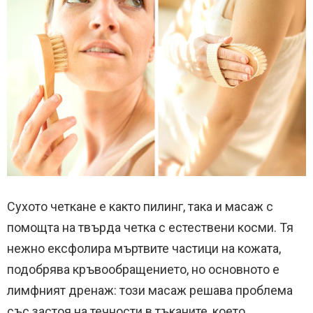
Сухото четкане е както пилинг, така и масаж с
помощта на твърда четка с естествени косми. Тя
нежно ексфолира мъртвите частици на кожата,
подобрява кръвообращението, но основното е
лимфният дренаж: този масаж решава проблема
със застоя на течности в тъканите, което