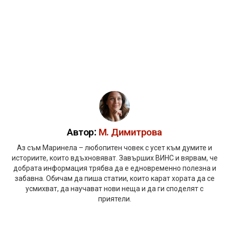
Автор:
М. Димитрова
Аз съм Маринела – любопитен човек с усет към думите и
историите, които вдъхновяват. Завърших ВИНС и вярвам, че
добрата информация трябва да е едновременно полезна и
забавна. Обичам да пиша статии, които карат хората да се
усмихват, да научават нови неща и да ги споделят с
приятели.