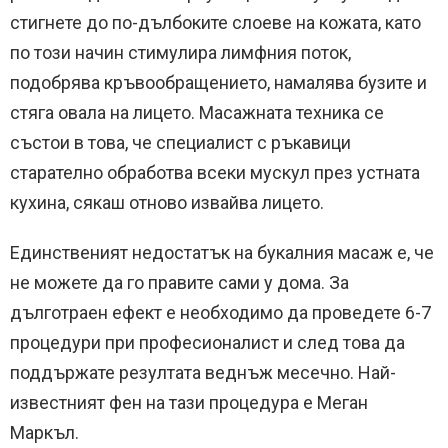
стигнете до по-дълбоките слоеве на кожата, като
по този начин стимулира лимфния поток,
подобрява кръвообращението, намалява бузите и
стяга овала на лицето. Масажната техника се
състои в това, че специалист с ръкавици
старателно обработва всеки мускул през устната
кухина, сякаш отново извайва лицето.
Единственият недостатък на букалния масаж е, че
не можете да го правите сами у дома. За
дълготраен ефект е необходимо да проведете 6-7
процедури при професионалист и след това да
поддържате резултата веднъж месечно. Най-
известният фен на тази процедура е Меган
Маркъл.