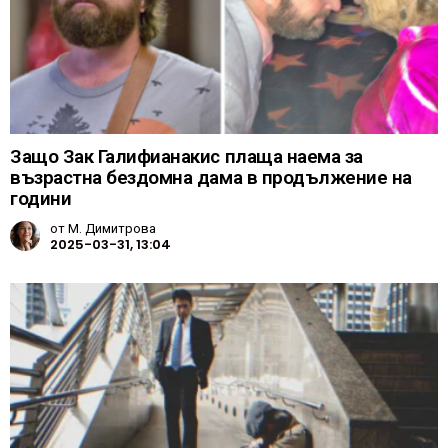
Защо Зак Галифианакис плаща наема за
възрастна бездомна дама в продължение на
години
от
М. Димитрова
2025-03-31, 13:04