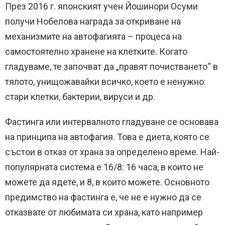
През 2016 г. японският учен Йошинори Осуми
получи Нобелова награда за откриване на
механизмите на автофагията – процеса на
самостоятелно хранене на клетките. Когато
гладуваме, те започват да „правят почистването“ в
тялото, унищожавайки всичко, което е ненужно:
стари клетки, бактерии, вируси и др.
Фастинга или интервалното гладуване се основава
на принципа на автофагия. Това е диета, която се
състои в отказ от храна за определено време. Най-
популярната система е 16/8: 16 часа, в които не
можете да ядете, и 8, в които можете. Основното
предимство на фастинга е, че не е нужно да се
отказвате от любимата си храна, като например