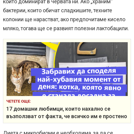
които доминират в червата ни. Ако „храним“
бактерии, които обичат сладкишите, техните
колонии ще нарастват, ако предпочитаме кисело
мляко, тогава ще се развият полезни лактобацили.
ЧЕТЕТЕ ОЩЕ:
17 домашни любимци, които нахално се
възползват от факта, че всичко им е простено
Диета с микробиоми е необходима, за да се