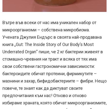
Вътре във всеки от нас има уникален набор от
микроорганизми – собствена микробиома.
Учената Джулия Ендърс в своята най-продавана
книга „Gut: The Inside Story of Our Body’s Most
Underrated Organ“ пише, че 2 кг бактерии живеят в
стомашно-чревния ни тракт и всяка от тях има
свои собствени гастрономични зависимости:
бактероидите обичат протеини, фирмикутите –
мазнини и захар, бифидобактериите – фибри. Нещо
повече, те знаят как да диктуват своите
предпочитания към нас! Отново и отново
избираме храната, която обичат микроорганизмите,