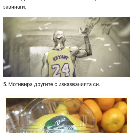
завинаги.
5. Мотивира другите с изказванията си.