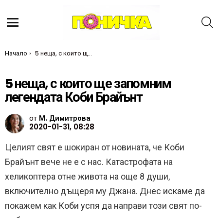
Т
Меню
Ти си тук:
Начало
5 неща, с които ще запомним легендата Коби Брайънт
5 неща, с които ще запомним
легендата Коби Брайънт
от
М. Димитрова
2020-01-31, 08:28
Целият свят е шокиран от новината, че Коби
Брайънт вече не е с нас. Катастрофата на
хеликоптера отне живота на още 8 души,
включително дъщеря му Джана. Днес искаме да
покажем как Коби успя да направи този свят по-