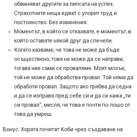
обвиняват другите за липсата на успех.
Страхотните неща идват с упорит труд и
постоянство. Без извинения.
Моментът, в който се отказвате, е моментът, в
който оставяте някой друг да спечели.
Когато казваме, че това не може да бъде
осъществено, това не може да се направи,
тогава ние сами се проваляме. Моят мозък,
той не може да обработва провал. Той няма да
обработи провал. Защото ако трябва да седна
и да се изправя пред себе си и да си кажа „ти
си провал“, мисля, че това е почти по-лошо от
това да умреш.
Бонус: Хората почитат Коби чрез създаване на