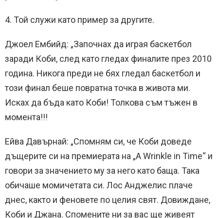
4. Той служи като пример за другите.
Джоел Ембийд: „Започнах да играя баскетбол
заради Коби, след като гледах финалите през 2010
година. Никога преди не бях гледал баскетбол и
този финал беше повратна точка в живота ми.
Исках да бъда като Коби! Толкова съм тъжен в
момента!!!
Ейва Давърнай: „Спомням си, че Коби доведе
дъщерите си на премиерата на „A Wrinkle in Time“ и
говори за значението му за него като баща. Така
обичаше момичетата си. Лос Анджелис плаче
днес, както и феновете по целия свят. Довиждане,
Коби и Джана. Спомените ни за вас ще живеят