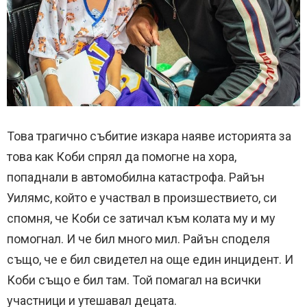
Това трагично събитие изкара наяве историята за
това как Коби спрял да помогне на хора,
попаднали в автомобилна катастрофа. Райън
Уилямс, който е участвал в произшествието, си
спомня, че Коби се затичал към колата му и му
помогнал. И че бил много мил. Райън споделя
също, че е бил свидетел на още един инцидент. И
Коби също е бил там. Той помагал на всички
участници и утешавал децата.