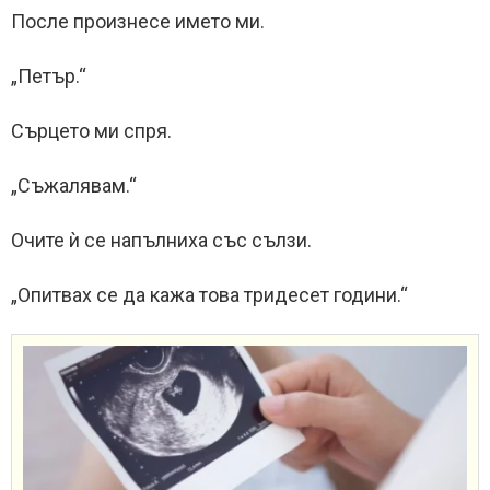
После произнесе името ми.
„Петър.“
Сърцето ми спря.
„Съжалявам.“
Очите ѝ се напълниха със сълзи.
„Опитвах се да кажа това тридесет години.“