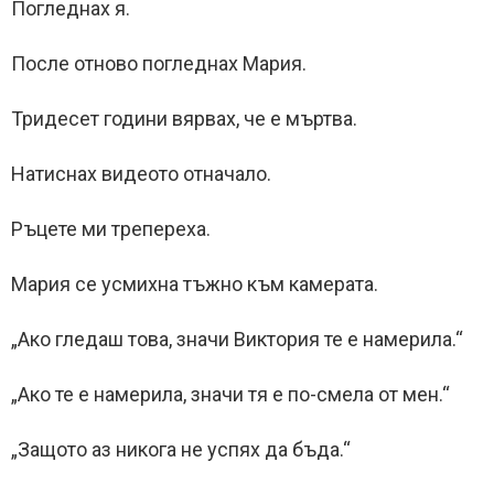
Погледнах я.
После отново погледнах Мария.
Тридесет години вярвах, че е мъртва.
Натиснах видеото отначало.
Ръцете ми трепереха.
Мария се усмихна тъжно към камерата.
„Ако гледаш това, значи Виктория те е намерила.“
„Ако те е намерила, значи тя е по-смела от мен.“
„Защото аз никога не успях да бъда.“