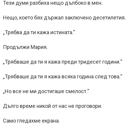
Тези думи разбиха нещо дълбоко в мен.
Нещо, което бях държал заключено десетилетия.
„Трябва да ти кажа истината.“
Продължи Мария.
„Трябваше да ти я кажа преди тридесет години.“
„Трябваше да ти я кажа всяка година след това.“
„Но все не ми достигаше смелост.“
Дълго време никой от нас не проговори.
Само гледахме екрана.