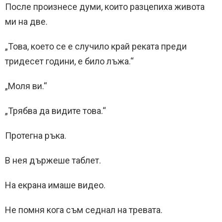
После произнесе думи, които разцепиха живота
ми на две.
„Това, което се е случило край реката преди
тридесет години, е било лъжа.“
„Моля ви.“
„Трябва да видите това.“
Протегна ръка.
В нея държеше таблет.
На екрана имаше видео.
Не помня кога съм седнал на тревата.