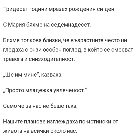
Тридесет години мразех рождения си ден.
С Мария бяхме на седемнадесет.
Бяхме толкова близки, че възрастните често ни
гледаха с онзи особен поглед, в който се смесват
тревога и снизходителност.
„Ще им мине“, казваха.
„Просто младежка увлеченост.“
Само че за нас не беше така.
Нашите планове изглеждаха по-истински от
живота на всички около нас.