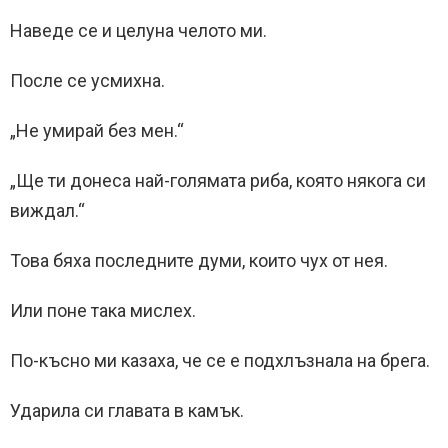
Наведе се и целуна челото ми.
После се усмихна.
„Не умирай без мен.“
„Ще ти донеса най-голямата риба, която някога си
виждал.“
Това бяха последните думи, които чух от нея.
Или поне така мислех.
По-късно ми казаха, че се е подхлъзнала на брега.
Ударила си главата в камък.