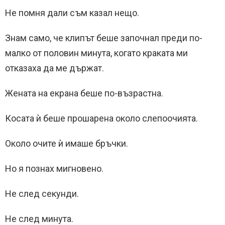
Не помня дали съм казал нещо.
Знам само, че клипът беше започнал преди по-
малко от половин минута, когато краката ми
отказаха да ме държат.
Жената на екрана беше по-възрастна.
Косата ѝ беше прошарена около слепоочията.
Около очите ѝ имаше бръчки.
Но я познах мигновено.
Не след секунди.
Не след минута.