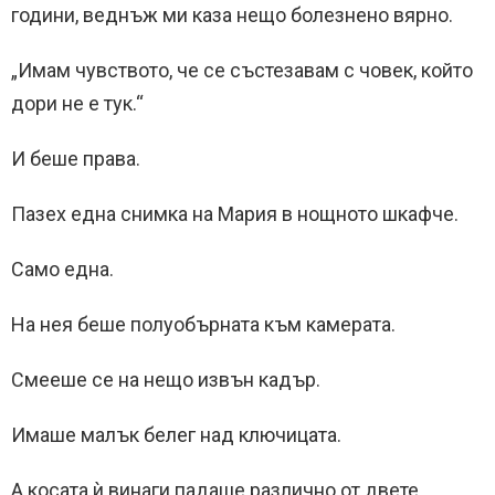
години, веднъж ми каза нещо болезнено вярно.
„Имам чувството, че се състезавам с човек, който
дори не е тук.“
И беше права.
Пазех една снимка на Мария в нощното шкафче.
Само една.
На нея беше полуобърната към камерата.
Смееше се на нещо извън кадър.
Имаше малък белег над ключицата.
А косата ѝ винаги падаше различно от двете