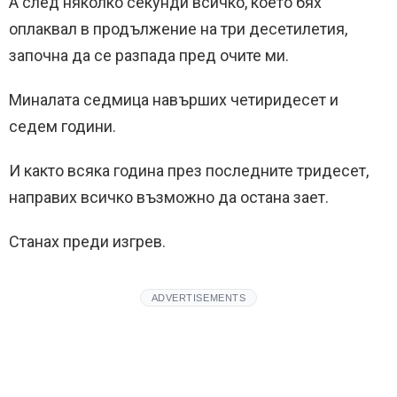
А след няколко секунди всичко, което бях
оплаквал в продължение на три десетилетия,
започна да се разпада пред очите ми.
Миналата седмица навърших четиридесет и
седем години.
И както всяка година през последните тридесет,
направих всичко възможно да остана зает.
Станах преди изгрев.
ADVERTISEMENTS