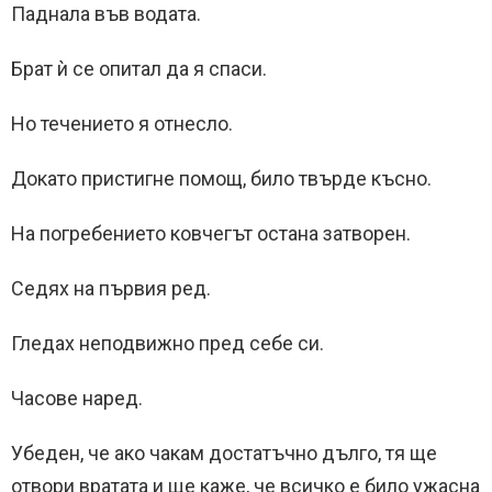
Паднала във водата.
Брат ѝ се опитал да я спаси.
Но течението я отнесло.
Докато пристигне помощ, било твърде късно.
На погребението ковчегът остана затворен.
Седях на първия ред.
Гледах неподвижно пред себе си.
Часове наред.
Убеден, че ако чакам достатъчно дълго, тя ще
отвори вратата и ще каже, че всичко е било ужасна