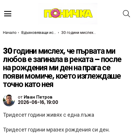
Т
Меню
Ти си тук:
Начало
Вдъхновяващи истории
30 години мислех, че първата ми любов е загинала в реката – после на рождения ми ден на прага се появи момиче, което изглеждаше точно като нея
30 години мислех, че първата ми
любов е загинала в реката – после
на рождения ми ден на прага се
появи момиче, което изглеждаше
точно като нея
от
Иван Петров
2026-06-16, 19:00
Тридесет години живях с една лъжа
Тридесет години мразех рождения си ден.