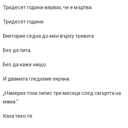
Тридесет години вярвах, че е мъртва.
Тридесет години.
Виктория седна до мен върху тревата.
Без да пита.
Без да каже нищо.
И двамата гледахме екрана.
„Намерих този запис три месеца след смъртта на
мама.“
Каза тихо тя.