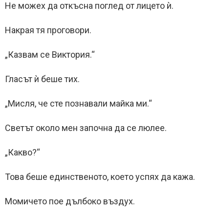
Не можех да откъсна поглед от лицето ѝ.
Накрая тя проговори.
„Казвам се Виктория.“
Гласът ѝ беше тих.
„Мисля, че сте познавали майка ми.“
Светът около мен започна да се люлее.
„Какво?“
Това беше единственото, което успях да кажа.
Момичето пое дълбоко въздух.