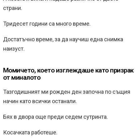
страни.
Тридесет години са много време.
Достатъчно време, за да научиш една снимка
наизуст.
Момичето, което изглеждаше като призрак
от миналото
Тазгодишният ми рожден ден започна по същия
начин като всички останали.
Бях в двора още преди седем сутринта.
Косачката работеше.