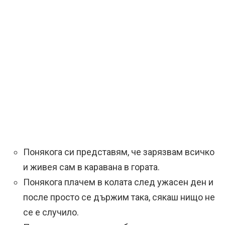
Понякога си представям, че зарязвам всичко
и живея сам в каравана в гората.
Понякога плачем в колата след ужасен ден и
после просто се държим така, сякаш нищо не
се е случило.