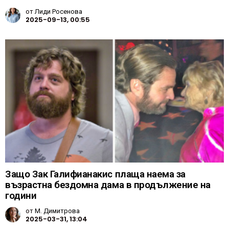
от
Лиди Росенова
2025-09-13, 00:55
Защо Зак Галифианакис плаща наема за
възрастна бездомна дама в продължение на
години
от
М. Димитрова
2025-03-31, 13:04