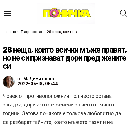
Т
Меню
Ти си тук:
Начало
Творчество
28 неща, които всички мъже правят, но не си признават дори пред жените си
28 неща, които всички мъже правят,
но не си признават дори пред жените
си
от
М. Димитрова
2022-05-18, 06:44
Човек от противоположния пол често остава
загадка, дори ако сте женени за него от много
години. Затова понякога е толкова любопитно да
се разберат тайните, които мъжете пазят и не