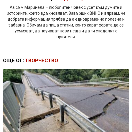
Аз съм Маринела – любопитен човек с усет към думите и
историите, които вдъхновяват. Завърших ВИНС и вярвам, че
добрата информация трябва да е едновременно полезна и
забавна. Обичам да пиша статии, които карат хората да се
усмихват, да научават нови неща и да ги споделят с
приятели.
ОЩЕ ОТ:
ТВОРЧЕСТВО