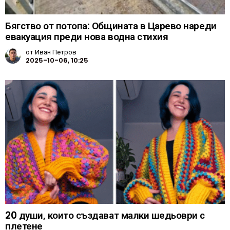
Бягство от потопа: Общината в Царево нареди
евакуация преди нова водна стихия
от
Иван Петров
2025-10-06, 10:25
20 души, които създават малки шедьоври с
плетене