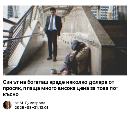
Синът на богаташ краде няколко долара от
просяк, плаща много висока цена за това по-
късно
от
М. Димитрова
2025-03-31, 13:01