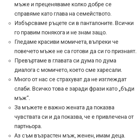
мъже и преценяваме колко добре се
справяме като глава на семейството.
Избърсваме ръцете си в панталоните. Всички
го правим понякога и не знам защо.
Гледаме красиви момичета, въпреки че
повечето мъже не са готови да си го признаят.
Превъртаме в главата си дума по дума
диалога с момичето, което сме харесали.
Много от нас се страхуват да не изглеждат
слаби. Всичко това е заради фрази като „бъди
мъж“.
За мъжете е важно жената да показва
чувствата си и да показва, че е привлечена от
партньора.
Аз съм възрастен мъж, женен, имам деца.