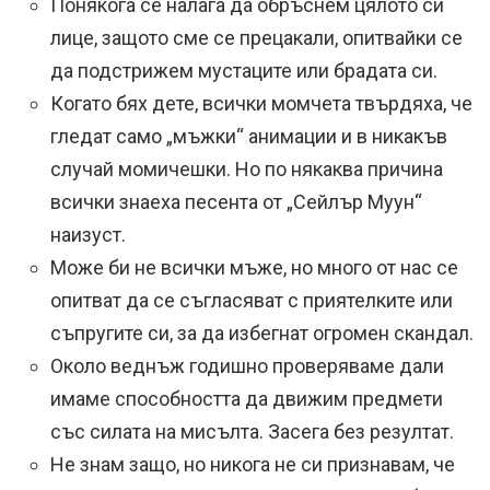
Понякога се налага да обръснем цялото си
лице, защото сме се прецакали, опитвайки се
да подстрижем мустаците или брадата си.
Когато бях дете, всички момчета твърдяха, че
гледат само „мъжки“ анимации и в никакъв
случай момичешки. Но по някаква причина
всички знаеха песента от „Сейлър Муун“
наизуст.
Може би не всички мъже, но много от нас се
опитват да се съгласяват с приятелките или
съпругите си, за да избегнат огромен скандал.
Около веднъж годишно проверяваме дали
имаме способността да движим предмети
със силата на мисълта. Засега без резултат.
Не знам защо, но никога не си признавам, че