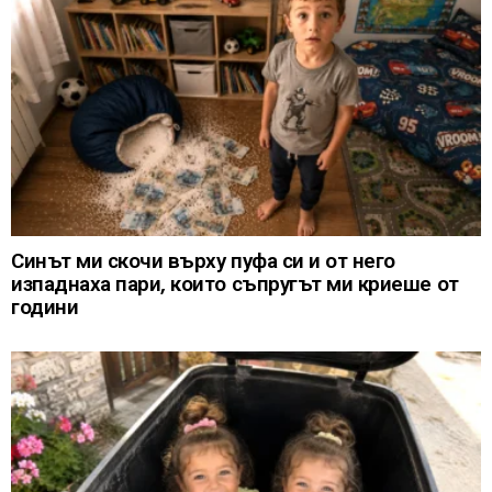
Синът ми скочи върху пуфа си и от него
изпаднаха пари, които съпругът ми криеше от
години