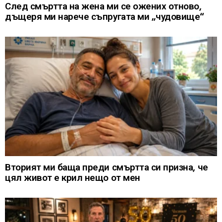
След смъртта на жена ми се ожених отново,
дъщеря ми нарече съпругата ми „чудовище“
Вторият ми баща преди смъртта си призна, че
цял живот е крил нещо от мен