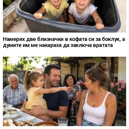
Намерих две близначки в кофата си за боклук, а
думите им ме накараха да заключа вратата