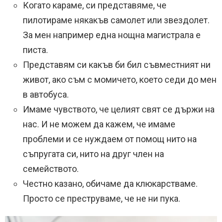
Когато караме, си представяме, че
пилотираме някакъв самолет или звездолет.
За мен например една нощна магистрала е
писта.
Представям си какъв би бил съвместният ни
живот, ако съм с момичето, което седи до мен
в автобуса.
Имаме чувството, че целият свят се държи на
нас. И не можем да кажем, че имаме
проблеми и се нуждаем от помощ нито на
съпругата си, нито на друг член на
семейството.
Честно казано, обичаме да клюкарстваме.
Просто се преструваме, че не ни пука.