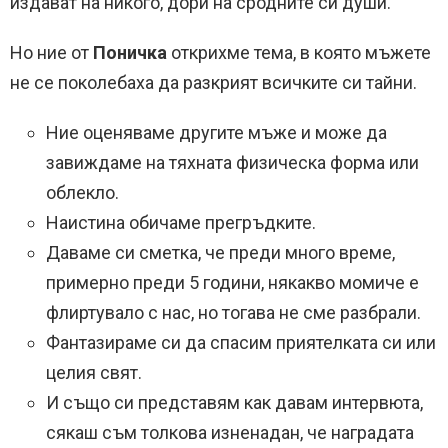
издават на никого, дори на сродните си души.
Но ние от
Поничка
открихме тема, в която мъжете
не се поколебаха да разкрият всичките си тайни.
Ние оценяваме другите мъже и може да
завиждаме на тяхната физическа форма или
облекло.
Наистина обичаме прегръдките.
Даваме си сметка, че преди много време,
примерно преди 5 години, някакво момиче е
флиртувало с нас, но тогава не сме разбрали.
Фантазираме си да спасим приятелката си или
целия свят.
И също си представям как давам интервюта,
сякаш съм толкова изненадан, че наградата