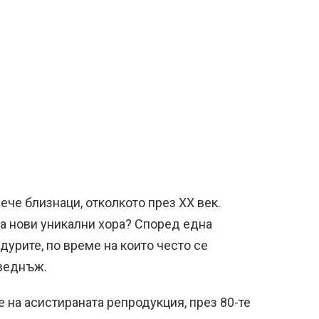
ече близнаци, отколкото през XX век.
а нови уникални хора? Според една
дурите, по време на които често се
веднъж.
 на асистираната репродукция, през 80-те