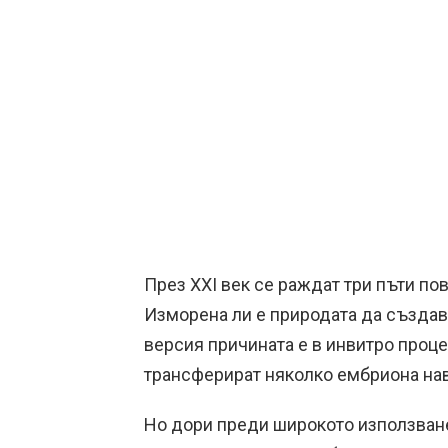
През XXI век се раждат три пъти пов
Изморена ли е природата да създав
версия причината е в инвитро проце
трансферират няколко ембриона на
Но дори преди широкото използване