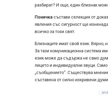
разбират? И още, един близнак мож
Поничка
състави селекция от доказ
явления със сигурност ще изненадат
всичко за този свят.
Близнаците имат свой език. Вярно, н
За тази комуникационна система има
език може да съдържа не само думи
лицето и индивидуални звуци. Сам
„съобщението“. Съществува мнение,
съставена от силно изкривени думи,
ADV