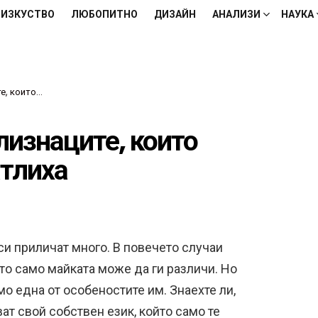
ИЗКУСТВО
ЛЮБОПИТНО
ДИЗАЙН
АНАЛИЗИ
НАУКА
 ни впечатлиха
лизнаците, които
атлиха
и приличат много. В повечето случаи
то само майката може да ги различи. Но
о една от особеностите им. Знаехте ли,
ат свой собствен език, който само те