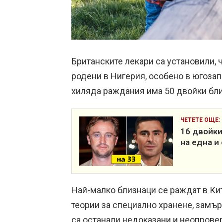
Британските лекари са установили, 
родени в Нигерия, особено в югозап
хиляда раждания има 50 двойки бли
ЧЕТЕТЕ ОЩЕ:
16 двойки
на една и
Най-малко близнаци се раждат в Кит
теории за специално хранене, замър
са останали недоказани и неопрове