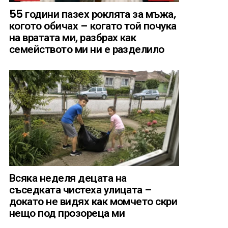
55 години пазех роклята за мъжа,
когото обичах – когато той почука
на вратата ми, разбрах как
семейството ми ни е разделило
Всяка неделя децата на
съседката чистеха улицата –
докато не видях как момчето скри
нещо под прозореца ми