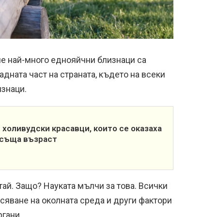
че най-много еднояйчни близнаци са
адната част на страната, където на всеки
знаци.
 холивудски красавци, които се оказаха
 съща възраст
ай. Защо? Науката мълчи за това. Всички
сяване на околната среда и други фактори
ргани.