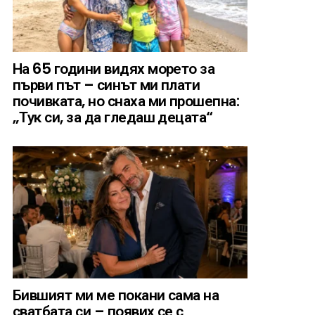
На 65 години видях морето за
първи път – синът ми плати
почивката, но снаха ми прошепна:
„Тук си, за да гледаш децата“
Бившият ми ме покани сама на
сватбата си – появих се с