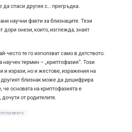
е да спаси другия с… прегръдка.
ани научни факти за близнаците. Тези
 дори онези, които, изглежда, знаят
ай-често те го използват само в детството.
 научен термин – „криптофазия“. Този
 и изрази, но и жестове, изражения на
о другият близнак може да дешифрира
 че основата на криптофазията е
 дочути от родителите.
ERTISEMENTS