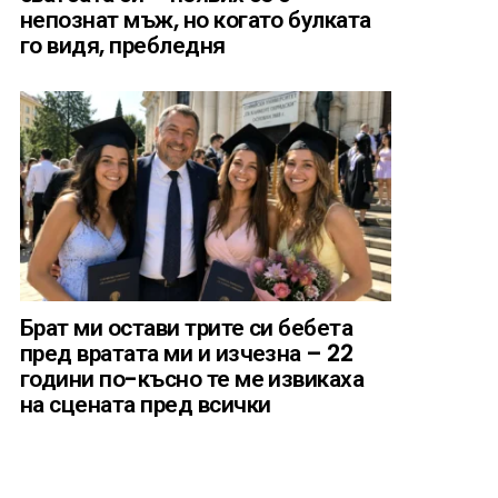
непознат мъж, но когато булката
го видя, пребледня
Брат ми остави трите си бебета
пред вратата ми и изчезна – 22
години по-късно те ме извикаха
на сцената пред всички