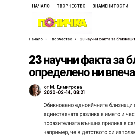
НАЧАЛО
ТВОРЧЕСТВО
ЗНАМЕНИТОСТИ
Ти си тук:
Начало
Творчество
23 научни факта за близнаците, които определено
23 научни факта за б
определено ни впеч
от
М. Димитрова
2020-02-14, 08:21
Обикновено еднояйчните близнаци с
единствената разлика е името и чес
поразителната външна прилика е сам
например, че в детството си използв