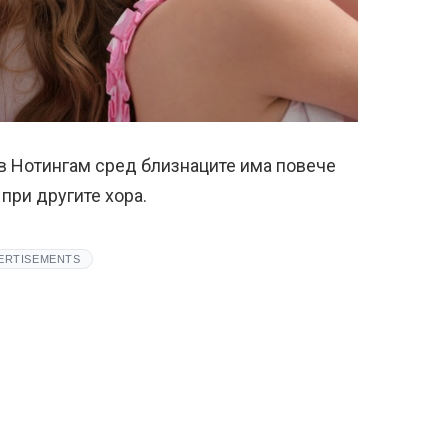
в Нотингам сред близнаците има повече
при другите хора.
ERTISEMENTS