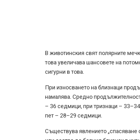
В животинския свят полярните мечк
това увеличава шансовете на потомс
сигурни в това.
При износването на близнаци прод
намалява. Средно продължителностт
– 36 седмици, при тризнаци – 33–34
пет – 28–29 седмици.
Съществува явлението „спасяване с