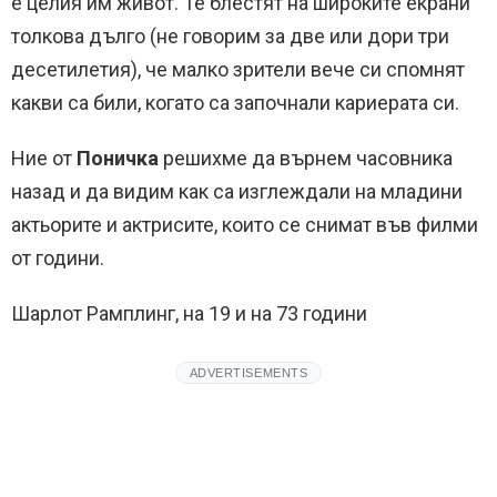
е целия им живот. Те блестят на широките екрани
толкова дълго (не говорим за две или дори три
десетилетия), че малко зрители вече си спомнят
какви са били, когато са започнали кариерата си.
Ние от
Поничка
решихме да върнем часовника
назад и да видим как са изглеждали на младини
актьорите и актрисите, които се снимат във филми
от години.
Шарлот Рамплинг, на 19 и на 73 години
ADVERTISEMENTS