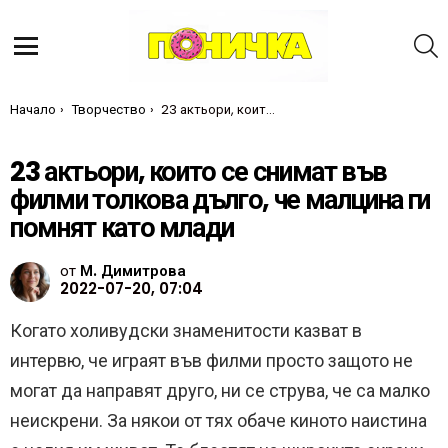
Т
Меню
Ти си тук:
Начало
Творчество
23 актьори, които се снимат във филми толкова дълго, че малцина ги помнят като млади
23 актьори, които се снимат във
филми толкова дълго, че малцина ги
помнят като млади
от
М. Димитрова
2022-07-20, 07:04
Когато холивудски знаменитости казват в
интервю, че играят във филми просто защото не
могат да направят друго, ни се струва, че са малко
неискрени. За някои от тях обаче киното наистина