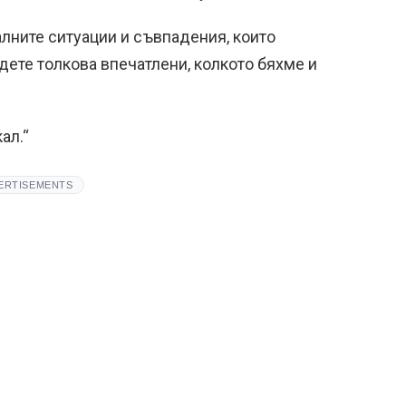
лните ситуации и съвпадения, които
ъдете толкова впечатлени, колкото бяхме и
ал.“
ERTISEMENTS