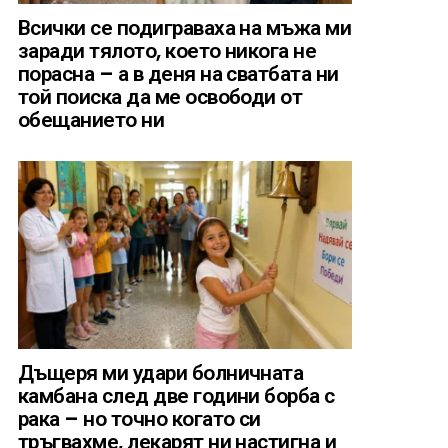
Всички се подиграваха на мъжа ми
заради тялото, което никога не
порасна – а в деня на сватбата ни
той поиска да ме освободи от
обещанието ни
Дъщеря ми удари болничната
камбана след две години борба с
рака – но точно когато си
тръгвахме, лекарят ни настигна и