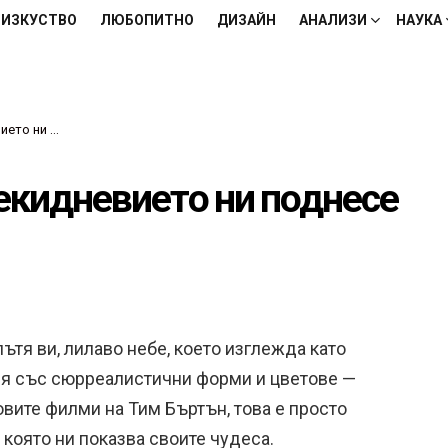
ИЗКУСТВО
ЛЮБОПИТНО
ДИЗАЙН
АНАЛИЗИ
НАУКА
есе изненади
секидневието ни поднесе
ътя ви, лилаво небе, което изглежда като
ия със сюрреалистични форми и цветове —
новите филми на Тим Бъртън, това е просто
 която ни показва своите чудеса.