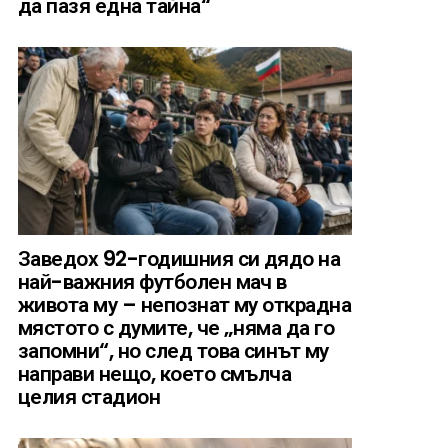
да пазя една тайна“
Заведох 92-годишния си дядо на
най-важния футболен мач в
живота му – непознат му открадна
мястото с думите, че „няма да го
запомни“, но след това синът му
направи нещо, което смълча
целия стадион