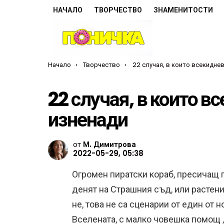
НАЧАЛО
ТВОРЧЕСТВО
ЗНАМЕНИТОСТИ
Ти си тук:
Начало
Творчество
22 случая, в които всекидневието ни подн
22 случая, в които в
изненади
от
М. Димитрова
2022-05-29, 05:38
Огромен пиратски кораб, пресичащ п
денят на Страшния съд, или растен
не, това не са сценарии от един от 
Вселената, с малко човешка помощ ,