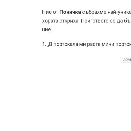
Ние от
Поничка
събрахме най-уника
хората откриха. Пригответе се да б
ние.
1. „В портокала ми расте мини порток
ADV