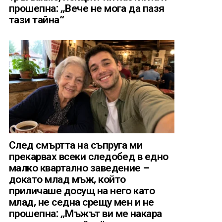
прошепна: „Вече не мога да пазя
тази тайна“
След смъртта на съпруга ми
прекарвах всеки следобед в едно
малко квартално заведение –
докато млад мъж, който
приличаше досущ на него като
млад, не седна срещу мен и не
прошепна: „Мъжът ви ме накара