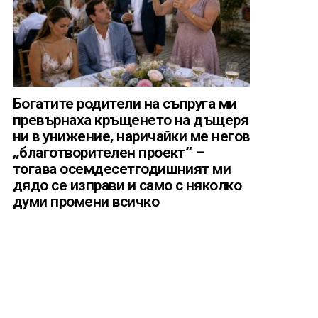
Богатите родители на съпруга ми
превърнаха кръщенето на дъщеря
ни в унижение, наричайки ме негов
„благотворителен проект“ –
тогава осемдесетгодишният ми
дядо се изправи и само с няколко
думи промени всичко