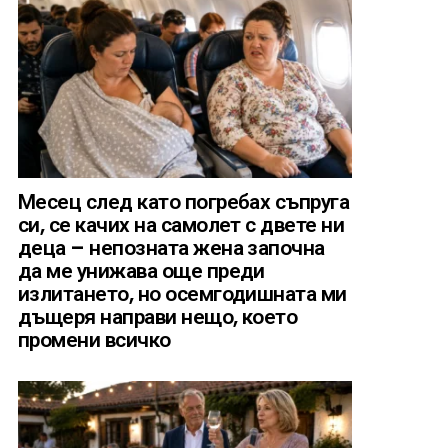
Месец след като погребах съпруга
си, се качих на самолет с двете ни
деца – непозната жена започна
да ме унижава още преди
излитането, но осемгодишната ми
дъщеря направи нещо, което
промени всичко