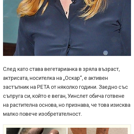
След като става вегетарианка в зряла възраст,
актрисата, носителка на „Оскар“, е активен
застъпник на PETA от няколко години. Заедно със
съпруга си, който е веган, Уинслет обича готвене
на растителна основа, но признава, че това изисква
малко повече изобретателност.