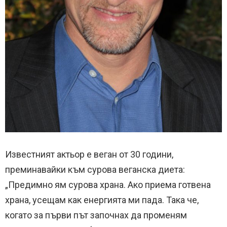
Известният актьор е веган от 30 години,
преминавайки към сурова веганска диета:
„Предимно ям сурова храна. Ако приема готвена
храна, усещам как енергията ми пада. Така че,
когато за първи път започнах да променям