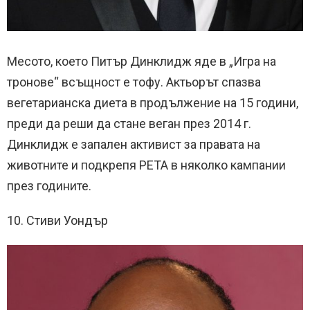
Месото, което Питър Динклидж яде в „Игра на
тронове“ всъщност е тофу. Актьорът спазва
вегетарианска диета в продължение на 15 години,
преди да реши да стане веган през 2014 г.
Динклидж е запален активист за правата на
животните и подкрепя PETA в няколко кампании
през годините.
10. Стиви Уондър