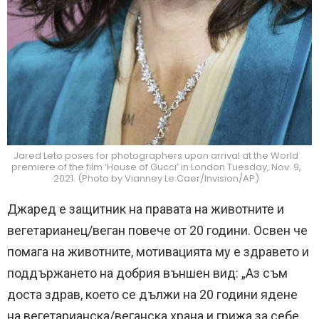
Jared Leto poses for photographers upon arrival at the World
premiere of the film ‘House of Gucci’ in London Tuesday, Nov. 9,
2021. (Photo by Vianney Le Caer/Invision/AP)
Джаред е защитник на правата на животните и
вегетарианец/веган повече от 20 години. Освен че
помага на животните, мотивацията му е здравето и
поддържането на добрия външен вид: „Аз съм
доста здрав, което се дължи на 20 години ядене
на вегетарианска/веганска храна и грижа за себе