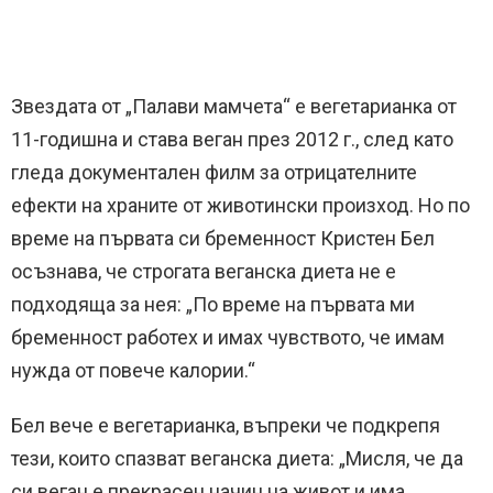
Звездата от „Палави мамчета“ е вегетарианка от
11-годишна и става веган през 2012 г., след като
гледа документален филм за отрицателните
ефекти на храните от животински произход. Но по
време на първата си бременност Кристен Бел
осъзнава, че строгата веганска диета не е
подходяща за нея: „По време на първата ми
бременност работех и имах чувството, че имам
нужда от повече калории.“
Бел вече е вегетарианка, въпреки че подкрепя
тези, които спазват веганска диета: „Мисля, че да
си веган е прекрасен начин на живот и има