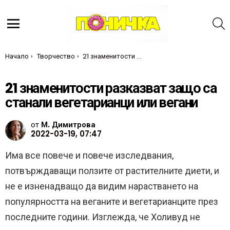
Т
Меню
Ти си тук:
Начало
Творчество
21 знаменитости разказват защо са станали вегетарианци или вегани
21 знаменитости разказват защо са
станали вегетарианци или вегани
от
М. Димитрова
2022-03-19, 07:47
Има все повече и повече изследвания,
потвърждаващи ползите от растителните диети, и
не е изненадващо да видим нарастването на
популярността на веганите и вегетарианците през
последните години. Изглежда, че Холивуд не