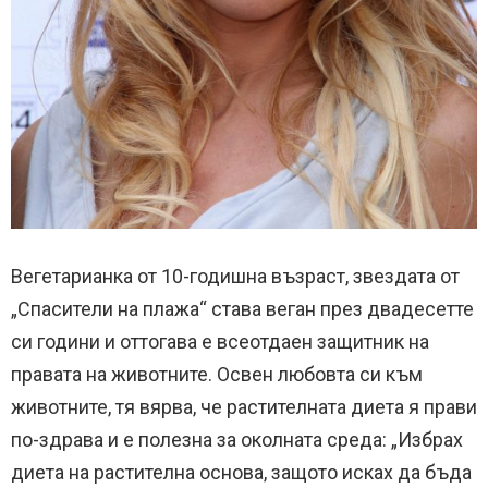
Вегетарианка от 10-годишна възраст, звездата от
„Спасители на плажа“ става веган през двадесетте
си години и оттогава е всеотдаен защитник на
правата на животните. Освен любовта си към
животните, тя вярва, че растителната диета я прави
по-здрава и е полезна за околната среда: „Избрах
диета на растителна основа, защото исках да бъда