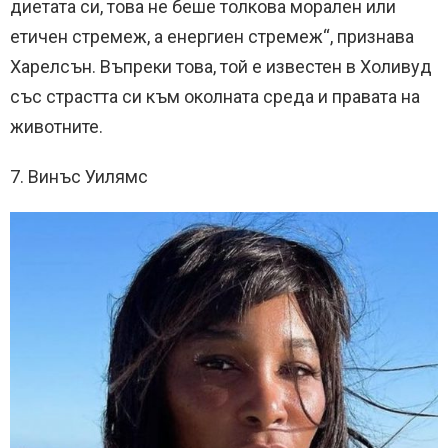
диетата си, това не беше толкова морален или
етичен стремеж, а енергиен стремеж“, признава
Харелсън. Въпреки това, той е известен в Холивуд
със страстта си към околната среда и правата на
животните.
7. Винъс Уилямс