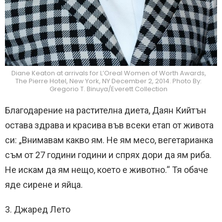
Diane Keaton at arrivals for L’Oreal Women of Worth Awards,
The Pierre Hotel, New York, NY December 2, 2014. Photo By:
Gregorio T. Binuya/Everett Collection
Благодарение на растителна диета, Даян Кийтън
остава здрава и красива във всеки етап от живота
си: „Внимавам какво ям. Не ям месо, вегетарианка
съм от 27 години години и спрях дори да ям риба.
Не искам да ям нещо, което е животно.“ Тя обаче
яде сирене и яйца.
3. Джаред Лето