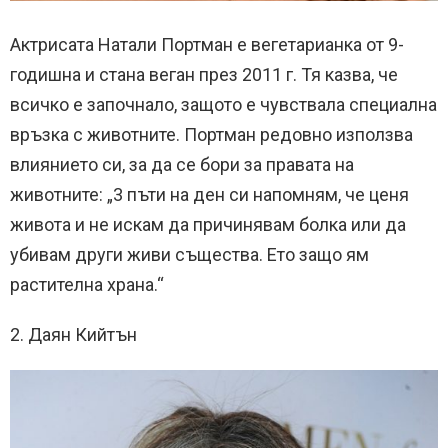
Актрисата Натали Портман е вегетарианка от 9-
годишна и стана веган през 2011 г. Тя казва, че
всичко е започнало, защото е чувствала специална
връзка с животните. Портман редовно използва
влиянието си, за да се бори за правата на
животните: „3 пъти на ден си напомням, че ценя
живота и не искам да причинявам болка или да
убивам други живи същества. Ето защо ям
растителна храна.“
2. Даян Кийтън