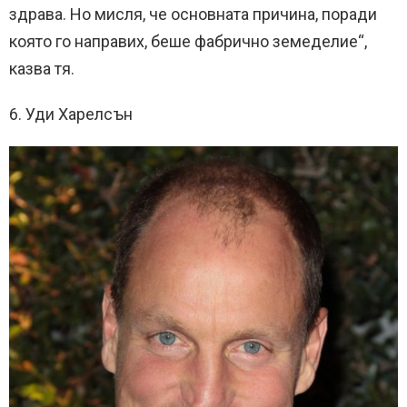
здрава. Но мисля, че основната причина, поради
която го направих, беше фабрично земеделие“,
казва тя.
6. Уди Харелсън