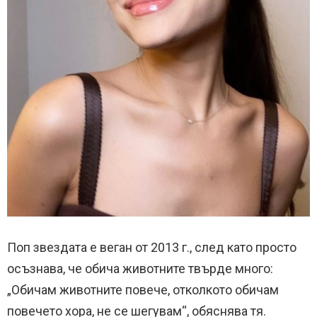
Поп звездата е веган от 2013 г., след като просто
осъзнава, че обича животните твърде много:
„Обичам животните повече, отколкото обичам
повечето хора, не се шегувам“, обяснява тя.