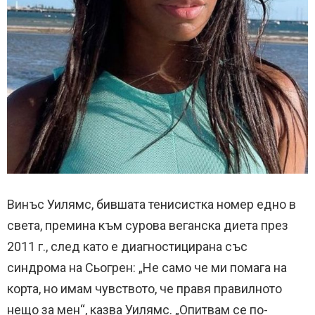
Винъс Уилямс, бившата тенисистка номер едно в
света, премина към сурова веганска диета през
2011 г., след като е диагностицирана със
синдрома на Сьогрен: „Не само че ми помага на
корта, но имам чувството, че правя правилното
нещо за мен“, казва Уилямс. „Опитвам се по-