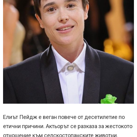
Елиът Пейдж е веган повече от десетилетие по
етични причини. Актьорът се разказа за жестокото
отношение към селскостопанските животни.