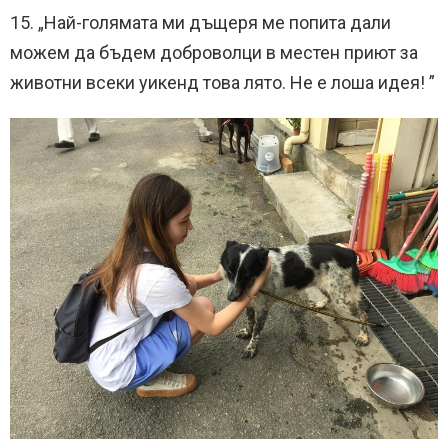
15. „Най-голямата ми дъщеря ме попита дали
можем да бъдем доброволци в местен приют за
животни всеки уикенд това лято. Не е лоша идея! ”