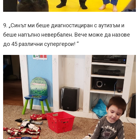
9. „Синът ми беше диагностициран с аутизъм и
беше напълно невербален. Вече може да назове
до 45 различни супергерои! “