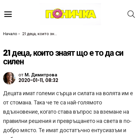
Т
Меню
Ти си тук:
Начало
21 деца, които знаят що е то да си силен
21 деца, които знаят що е то да си
силен
от
М. Димитрова
2020-01-11, 08:32
Децата имат големи сърца и силата на волята им е
от стомана. Така че те са най-голямото
вдъхновение, когато става въпрос за вземане на
правилни решения и превръщането на света в по-
добро място. Те имат достатъчно ентусиазъм и