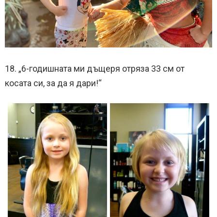
18. „6-годишната ми дъщеря отряза 33 см от
косата си, за да я дари!“