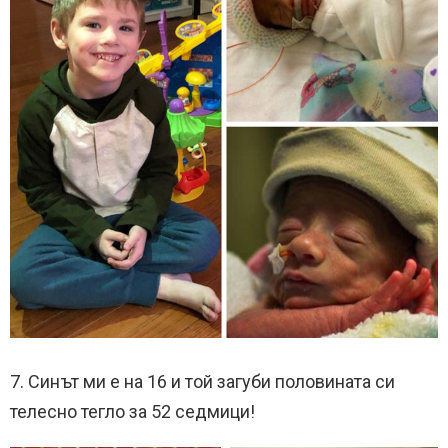
7. Синът ми е на 16 и той загуби половината си
телесно тегло за 52 седмици!