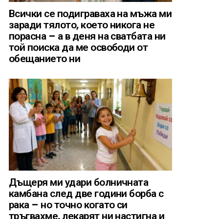
Всички се подиграваха на мъжа ми
заради тялото, което никога не
порасна – а в деня на сватбата ни
той поиска да ме освободи от
обещанието ни
Дъщеря ми удари болничната
камбана след две години борба с
рака – но точно когато си
тръгвахме, лекарят ни настигна и