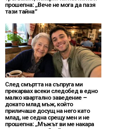
прошепна: „Вече не мога да пазя
тази тайна“
След смъртта на съпруга ми
прекарвах всеки следобед в едно
малко квартално заведение –
докато млад мъж, който
приличаше досущ на него като
млад, не седна срещу мен и не
прошепна: „Мъжът ви ме накара