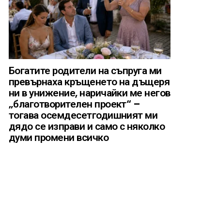
Богатите родители на съпруга ми
превърнаха кръщенето на дъщеря
ни в унижение, наричайки ме негов
„благотворителен проект“ –
тогава осемдесетгодишният ми
дядо се изправи и само с няколко
думи промени всичко