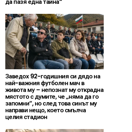
да пазя една тайна“
Заведох 92-годишния си дядо на
най-важния футболен мач в
живота му – непознат му открадна
мястото с думите, че „няма да го
запомни“, но след това синът му
направи нещо, което смълча
целия стадион