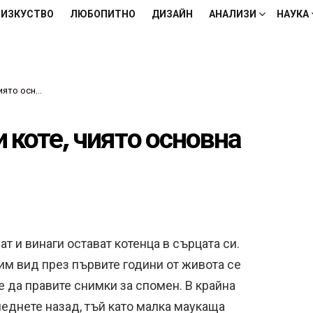
ИЗКУСТВО
ЛЮБОПИТНО
ДИЗАЙН
АНАЛИЗИ
НАУКА
ча е да расте
 коте, чиято основна
ат и винаги остават котенца в сърцата си.
им вид през първите години от живота се
е да правите снимки за спомен. В крайна
леднете назад, тъй като малка маукаща