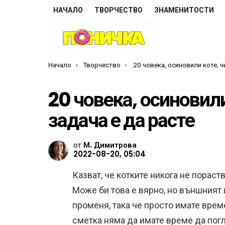
НАЧАЛО
ТВОРЧЕСТВО
ЗНАМЕНИТОСТИ
Ти си тук:
Начало
Творчество
20 човека, осиновили коте, чиято основна зада
20 човека, осиновили
задача е да расте
от
М. Димитрова
2022-08-20, 05:04
Казват, че котките никога не пораств
Може би това е вярно, но външният 
променя, така че просто имате врем
сметка няма да имате време да пог