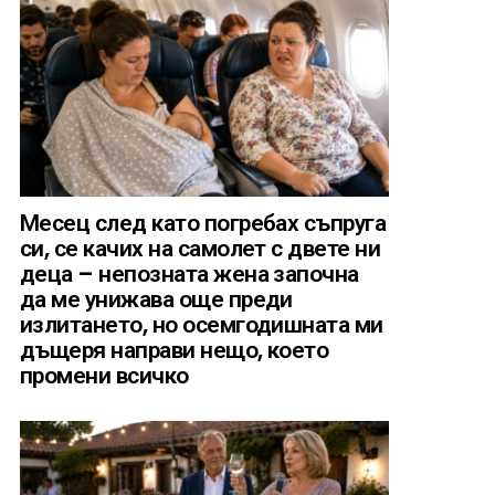
Месец след като погребах съпруга
си, се качих на самолет с двете ни
деца – непозната жена започна
да ме унижава още преди
излитането, но осемгодишната ми
дъщеря направи нещо, което
промени всичко