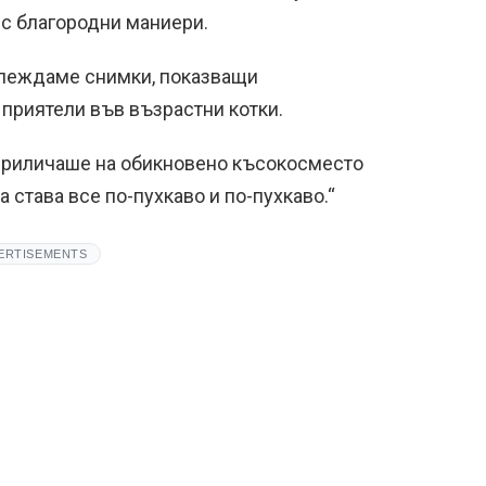
 с благородни маниери.
глеждаме снимки, показващи
 приятели във възрастни котки.
приличаше на обикновено късокосместо
а става все по-пухкаво и по-пухкаво.“
ERTISEMENTS