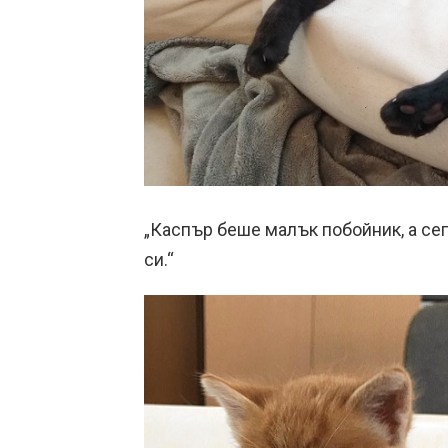
„Каспър беше малък побойник, а сега
си.“