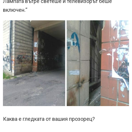
Лампата вътре светеше и телевизорът беше
включен.“
Каква е гледката от вашия прозорец?