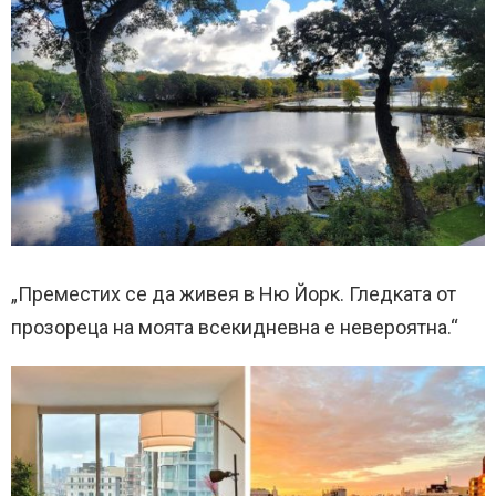
„Преместих се да живея в Ню Йорк. Гледката от
прозореца на моята всекидневна е невероятна.“