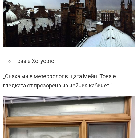
Това е Хогуортс!
„Снаха ми е метеоролог в щата Мейн. Това е
гледката от прозореца на нейния кабинет.“