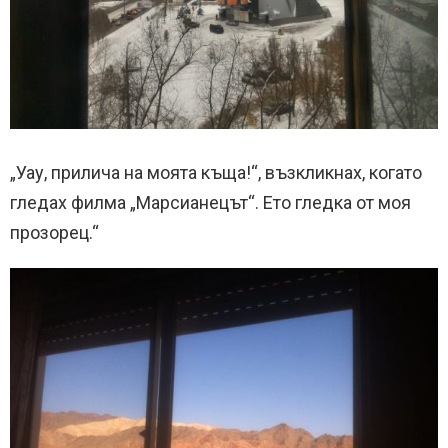
„Уау, прилича на моята къща!“, възкликнах, когато
гледах филма „Марсианецът“. Ето гледка от моя
прозорец.“