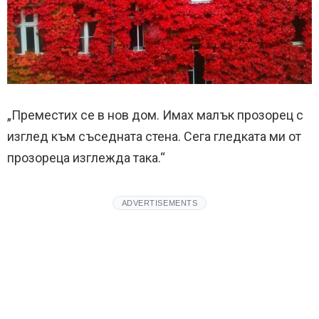
„Преместих се в нов дом. Имах малък прозорец с
изглед към съседната стена. Сега гледката ми от
прозореца изглежда така.“
ADVERTISEMENTS