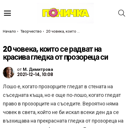
Т
Меню
Ти си тук:
Начало
Творчество
20 човека, които се радват на красива гледка от прозореца си
20 човека, които се радват на
красива гледка от прозореца си
от
М. Димитрова
2021-12-14, 10:08
Лошо е, когато прозорците гледат в стената на
съседната къща, но е още по-лошо, когато гледат
право в прозорците на съседите. Вероятно няма
човек в света, който не би искал всеки ден да се
възхищава на прекрасната гледка от прозореца на