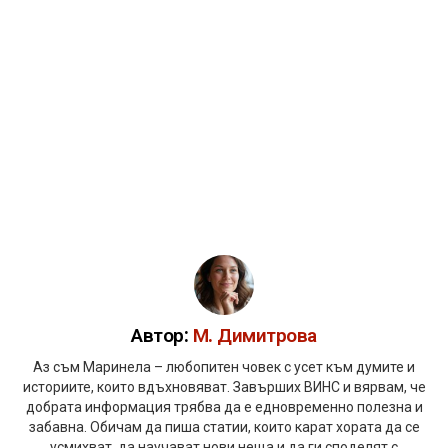
Автор:
М. Димитрова
Аз съм Маринела – любопитен човек с усет към думите и
историите, които вдъхновяват. Завърших ВИНС и вярвам, че
добрата информация трябва да е едновременно полезна и
забавна. Обичам да пиша статии, които карат хората да се
усмихват, да научават нови неща и да ги споделят с