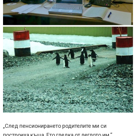
„След пенсионирането родителите ми си
построиха къща. Ето гледка от леглото им.“