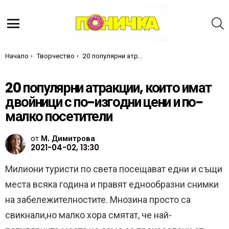
Т
Меню
Ти си тук:
Начало
Творчество
20 популярни атракции, които имат двойници с по-изгодни цени и по-малко посетители
20 популярни атракции, които имат
двойници с по-изгодни цени и по-
малко посетители
от
М. Димитрова
2021-04-02, 13:30
Милиони туристи по света посещават едни и същи
места всяка година и правят еднообразни снимки
на забележителностите. Мнозина просто са
свикнали,но малко хора смятат, че най-