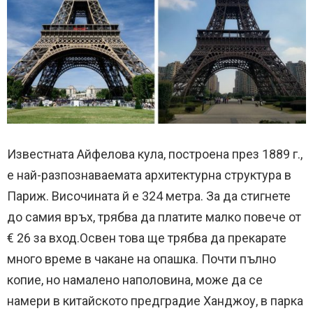
Известната Айфелова кула, построена през 1889 г.,
е най-разпознаваемата архитектурна структура в
Париж. Височината й е 324 метра. За да стигнете
до самия връх, трябва да платите малко повече от
€ 26 за вход.Освен това ще трябва да прекарате
много време в чакане на опашка. Почти пълно
копие, но намалено наполовина, може да се
намери в китайското предградие Ханджоу, в парка