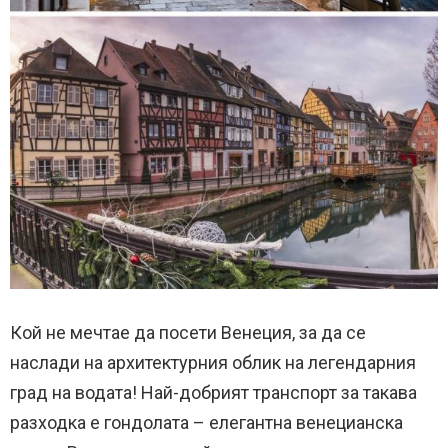
Кой не мечтае да посети Венеция, за да се
наслади на архитектурния облик на легендарния
град на водата! Най-добрият транспорт за такава
разходка е гондолата – елегантна венецианска