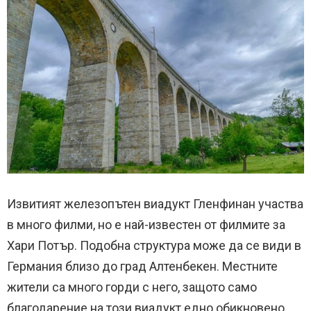
Извитият железопътен виадукт Гленфинан участва
в много филми, но е най-известен от филмите за
Хари Потър. Подобна структура може да се види в
Германия близо до град Алтенбекен. Местните
жители са много горди с него, защото само
благодарение на този виадукт едно обикновено