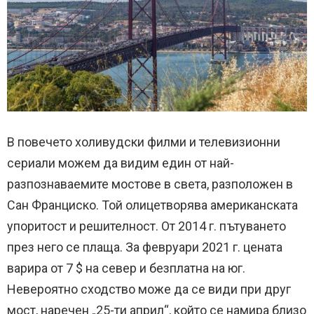
В повечето холивудски филми и телевизионни
сериали можем да видим един от най-
разпознаваемите мостове в света, разположен в
Сан Франциско. Той олицетворява американската
упоритост и решителност. От 2014 г. пътуването
през него се плаща. За февруари 2021 г. цената
варира от 7 $ на север и безплатна на юг.
Невероятно сходство може да се види при друг
мост, наречен „25-ти април“, който се намира близо