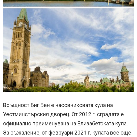
Всъщност Биг Бен е часовниковата кула на
Уестминстърския дворец. От 2012 г. сградата е
официално преименувана на Елизабетската кула.
За съжаление, от февруари 2021 г. кулата все още