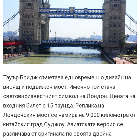
Тауър Бридж съчетава едновременно дизайн на
висящ и подвижен мост. Именно той стана
световноизвестният символ на Лондон. Цената на
входния билет е 15 паунда. Реплика на
Лондонския мост се намира на 9 000 километра от
китайския град Суджоу. Азиатската версия се
различава от оригинала по своята двойна