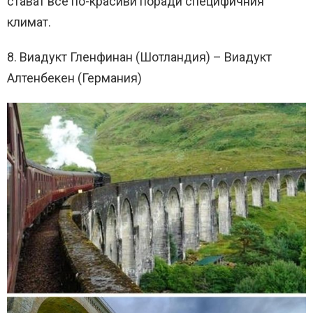
стават все по-красиви поради специфичния
климат.
8. Виадукт Гленфинан (Шотландия) – Виадукт
Алтенбекен (Германия)