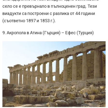
село се е превърнало в пълноценен град. Тези
виадукти са построени с разлика от 44 години
(съответно 1897 и 1853 г.).
9. Акропола в Атина (Гърция) – Ефес (Турция)