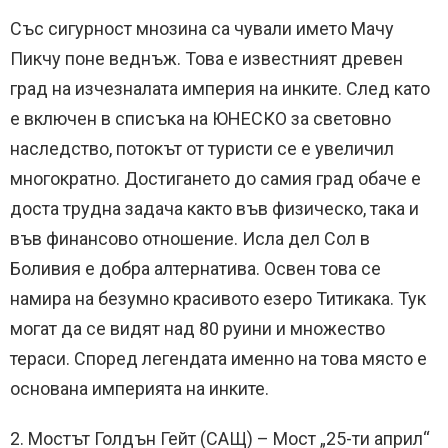
Със сигурност мнозина са чували името Мачу
Пикчу поне веднъж. Това е известният древен
град на изчезналата империя на инките. След като
е включен в списъка на ЮНЕСКО за световно
наследство, потокът от туристи се е увеличил
многократно. Достигането до самия град обаче е
доста трудна задача както във физическо, така и
във финансово отношение. Исла дел Сол в
Боливия е добра алтернатива. Освен това се
намира на безумно красивото езеро Титикака. Тук
могат да се видят над 80 руини и множество
тераси. Според легендата именно на това място е
основана империята на инките.
2. Мостът Голдън Гейт (САЩ) – Мост „25-ти април“