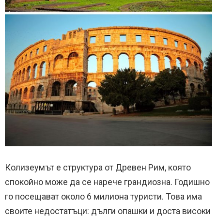
Колизеумът е структура от Древен Рим, която
спокойно може да се нарече грандиозна. Годишно
го посещават около 6 милиона туристи. Това има
своите недостатъци: дълги опашки и доста високи