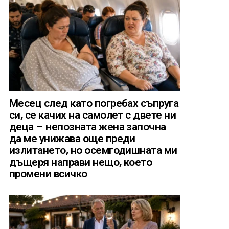
Месец след като погребах съпруга
си, се качих на самолет с двете ни
деца – непозната жена започна
да ме унижава още преди
излитането, но осемгодишната ми
дъщеря направи нещо, което
промени всичко