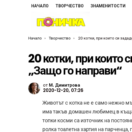
НАЧАЛО
ТВОРЧЕСТВО
ЗНАМЕНИТОСТИ
Ти си тук:
Начало
Творчество
20 котки, при които си зададохме въпроса: „Защ
20 котки, при които 
„Защо го направи“
от
М. Димитрова
2020-12-20, 07:26
Животът с котка не е само нежно мър
има такъв домашен любимец в къщат
топки косми са източник на постоян
ролка тоалетна хартия на парченца,