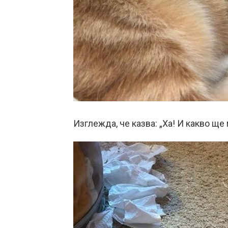
Изглежда, че казва: „Ха! И какво ще