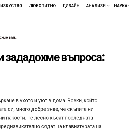
ИЗКУСТВО
ЛЮБОПИТНО
ДИЗАЙН
АНАЛИЗИ
НАУКА
о го направи“
си зададохме въпроса:
кане в ухото и уют в дома. Всеки, който
а си, много добре знае, че скъпите ни
ни пакости. Те лесно късат последната
 предизвикателно сядат на клавиатурата на