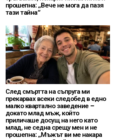
прошепна: „Вече не мога да пазя
тази тайна“
След смъртта на съпруга ми
прекарвах всеки следобед в едно
малко квартално заведение –
докато млад мъж, който
приличаше досущ на него като
млад, не седна срещу мен и не
прошепна: „Мъжът ви ме накара