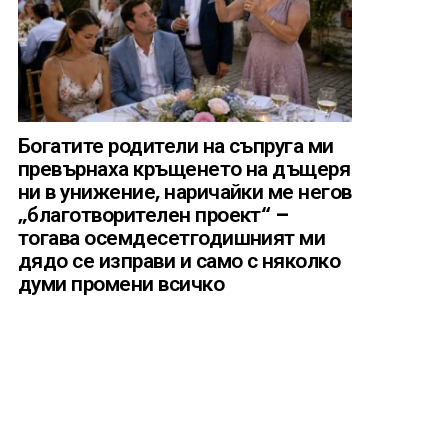
Богатите родители на съпруга ми
превърнаха кръщенето на дъщеря
ни в унижение, наричайки ме негов
„благотворителен проект“ –
тогава осемдесетгодишният ми
дядо се изправи и само с няколко
думи промени всичко