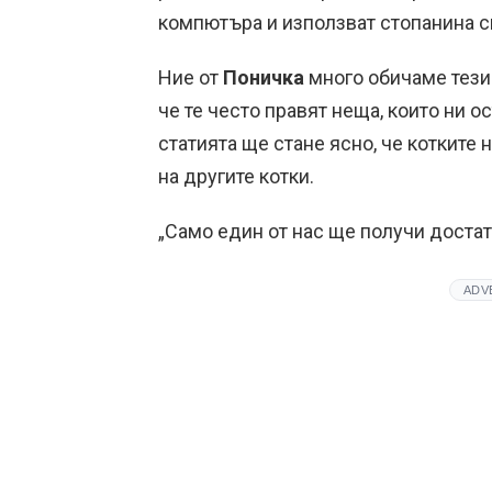
компютъра и използват стопанина с
Ние от
Поничка
много обичаме тези 
че те често правят неща, които ни о
статията ще стане ясно, че котките
на другите котки.
„Само един от нас ще получи доста
ADV