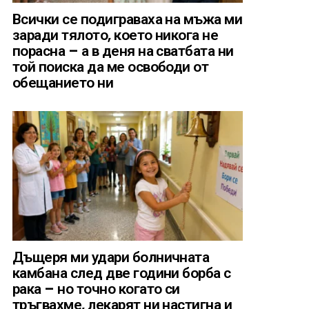
Всички се подиграваха на мъжа ми
заради тялото, което никога не
порасна – а в деня на сватбата ни
той поиска да ме освободи от
обещанието ни
Дъщеря ми удари болничната
камбана след две години борба с
рака – но точно когато си
тръгвахме, лекарят ни настигна и