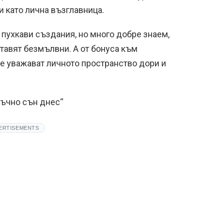
и като лична възглавница.
пухкави създания, но много добре знаем,
ставят безмълвни. А от бонуса към
 не уважават личното пространство дори и
тъчно сън днес“
ERTISEMENTS