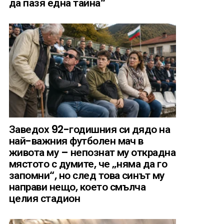
да пазя една тайна“
Заведох 92-годишния си дядо на
най-важния футболен мач в
живота му – непознат му открадна
мястото с думите, че „няма да го
запомни“, но след това синът му
направи нещо, което смълча
целия стадион