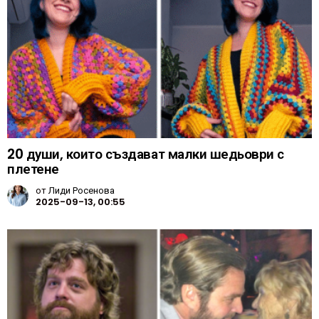
20 души, които създават малки шедьоври с
плетене
от
Лиди Росенова
2025-09-13, 00:55