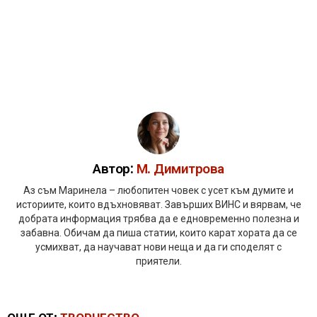
Автор:
М. Димитрова
Аз съм Маринела – любопитен човек с усет към думите и
историите, които вдъхновяват. Завърших ВИНС и вярвам, че
добрата информация трябва да е едновременно полезна и
забавна. Обичам да пиша статии, които карат хората да се
усмихват, да научават нови неща и да ги споделят с
приятели.