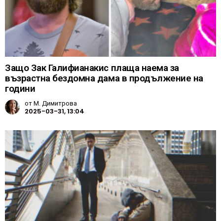
Защо Зак Галифианакис плаща наема за
възрастна бездомна дама в продължение на
години
от
М. Димитрова
2025-03-31, 13:04