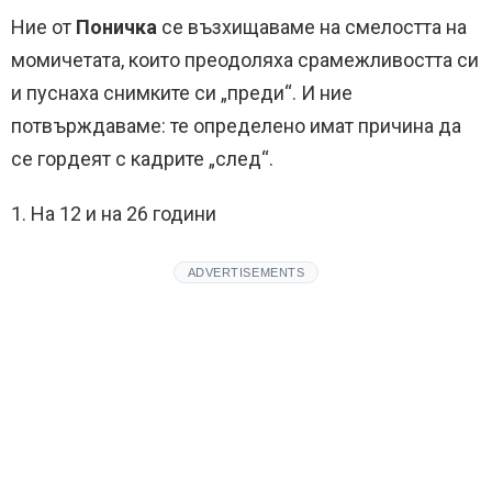
Ние от
Поничка
се възхищаваме на смелостта на
момичетата, които преодоляха срамежливостта си
и пуснаха снимките си „преди“. И ние
потвърждаваме: те определено имат причина да
се гордеят с кадрите „след“.
1. На 12 и на 26 години
ADVERTISEMENTS