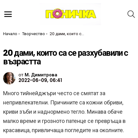
Т
Меню
Ти си тук:
Начало
Творчество
20 дами, които са се разхубавили с възрастта
20 дами, които са се разхубавили с
възрастта
от
М. Димитрова
2022-06-09, 06:41
Много тийнейджъри често се смятат за
непривлекателни. Причините са кожни обриви,
криви зъби и наднормено тегло. Минава обаче
малко време и грозното патенце се превръща в
красавица, привличаща погледите на околните.