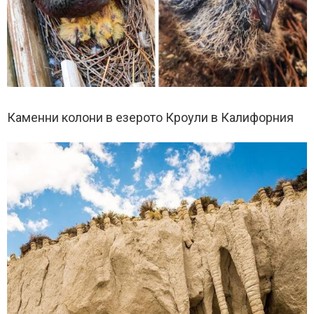
Каменни колони в езерото Кроули в Калифорния