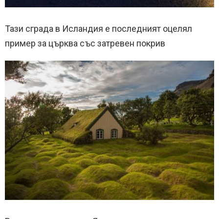
Тази сграда в Исландия е последният оцелял
пример за църква със затревен покрив