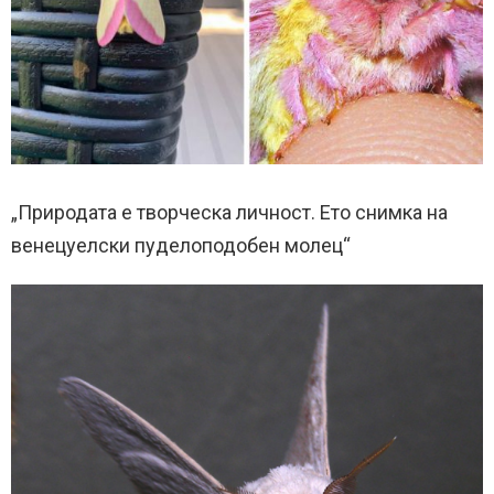
„Природата е творческа личност. Ето снимка на
венецуелски пуделоподобен молец“