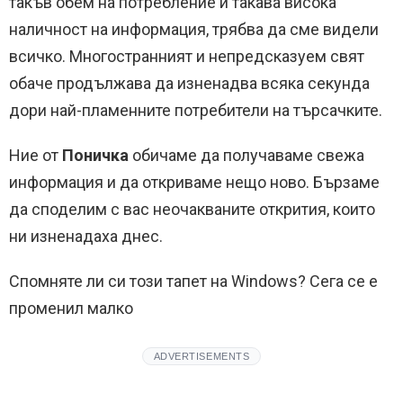
такъв обем на потребление и такава висока
наличност на информация, трябва да сме видели
всичко. Многостранният и непредсказуем свят
обаче продължава да изненадва всяка секунда
дори най-пламенните потребители на търсачките.
Ние от
Поничка
обичаме да получаваме свежа
информация и да откриваме нещо ново. Бързаме
да споделим с вас неочакваните открития, които
ни изненадаха днес.
Спомняте ли си този тапет на Windows? Сега се е
променил малко
ADVERTISEMENTS