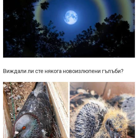
Виждали ли сте някога новоизлюпени гълъби?