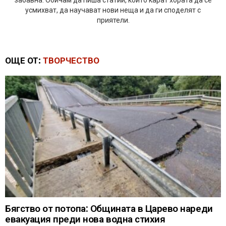
забавна. Обичам да пиша статии, които карат хората да се
усмихват, да научават нови неща и да ги споделят с
приятели.
ОЩЕ ОТ:
ТВОРЧЕСТВО
Бягство от потопа: Общината в Царево нареди
евакуация преди нова водна стихия