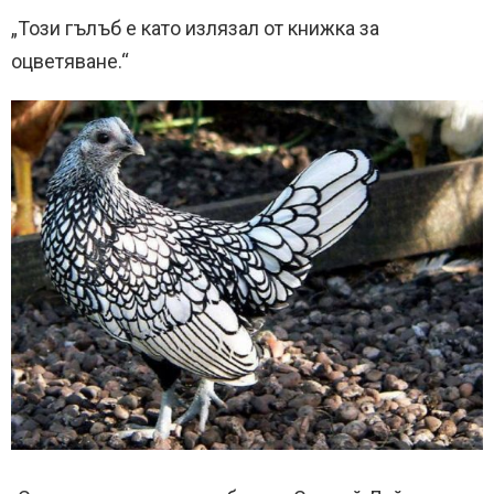
„Този гълъб е като излязал от книжка за
оцветяване.“