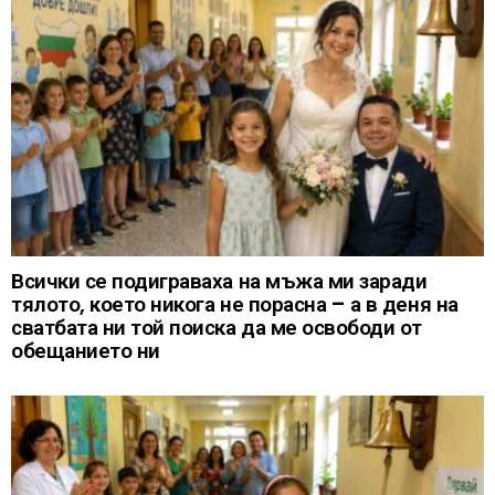
Всички се подиграваха на мъжа ми заради
тялото, което никога не порасна – а в деня на
сватбата ни той поиска да ме освободи от
обещанието ни