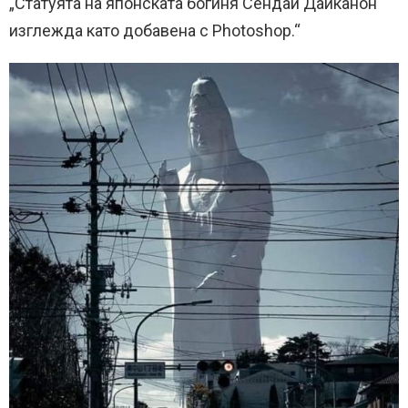
„Статуята на японската богиня Сендай Дайканон
изглежда като добавена с Photoshop.“