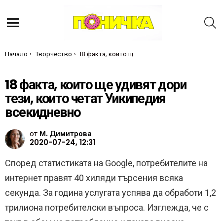
Т
Меню
Ти си тук:
Начало
Творчество
18 факта, които ще удивят дори тези, които четат Уикипедия всекидневно
18 факта, които ще удивят дори
тези, които четат Уикипедия
всекидневно
от
М. Димитрова
2020-07-24, 12:31
Според статистиката на Google, потребителите на
интернет правят 40 хиляди търсения всяка
секунда. За година услугата успява да обработи 1,2
трилиона потребителски въпроса. Изглежда, че с