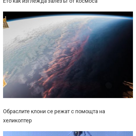
Ето как изглежда залезът от космоса
Обраслите клони се режат с помощта на
хеликоптер