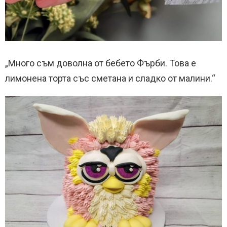
„Много съм доволна от бебето Фърби. Това е
лимонена торта със сметана и сладко от малини.“