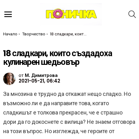
Т
Меню
Ти си тук:
Начало
Творчество
18 сладкари, които създадоха кулинарен шедьовър
18 сладкари, които създадоха
кулинарен шедьовър
от
М. Димитрова
2021-05-21, 06:42
За мнозина е трудно да откажат нещо сладко. Но
възможно ли е да направите това, когато
сладкишът е толкова прекрасен, че е страшно
дори да го докоснете с вилица? Не знаем отговора
на този въпрос. Но изглежда, че героите от