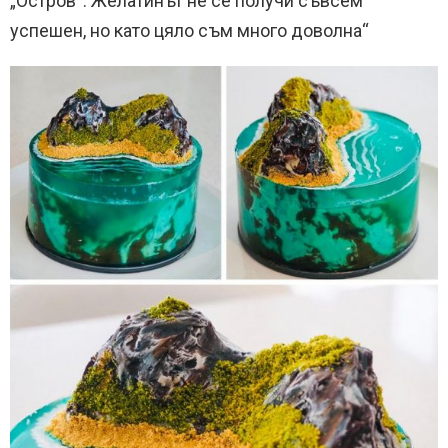
„Остров“. Желатинът не се получи съвсем
успешен, но като цяло съм много доволна“