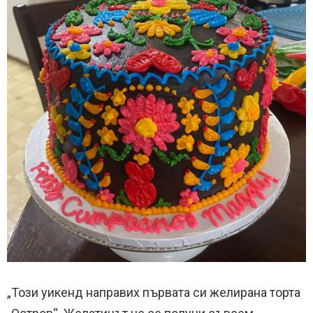
„Този ​​уикенд направих първата си желирана торта