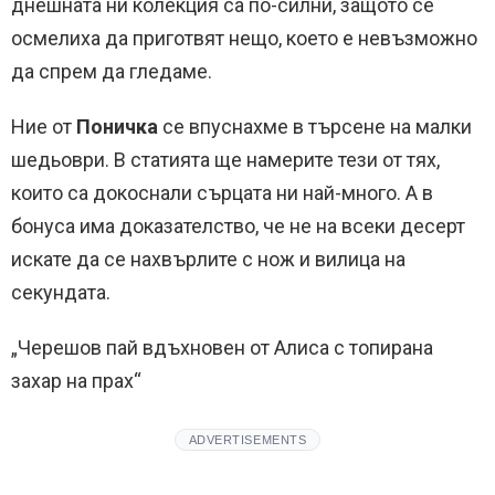
днешната ни колекция са по-силни, защото се
осмелиха да приготвят нещо, което е невъзможно
да спрем да гледаме.
Ние от
Поничка
се впуснахме в търсене на малки
шедьоври. В статията ще намерите тези от тях,
които са докоснали сърцата ни най-много. А в
бонуса има доказателство, че не на всеки десерт
искате да се нахвърлите с нож и вилица на
секундата.
„Черешов пай вдъхновен от Алиса с топирана
захар на прах“
ADVERTISEMENTS