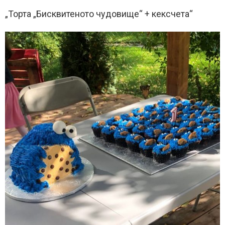
„Торта „Бисквитеното чудовище“ + кексчета“