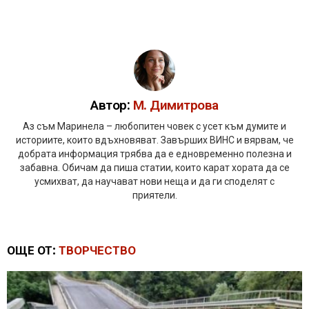
Автор:
М. Димитрова
Аз съм Маринела – любопитен човек с усет към думите и
историите, които вдъхновяват. Завърших ВИНС и вярвам, че
добрата информация трябва да е едновременно полезна и
забавна. Обичам да пиша статии, които карат хората да се
усмихват, да научават нови неща и да ги споделят с
приятели.
ОЩЕ ОТ:
ТВОРЧЕСТВО