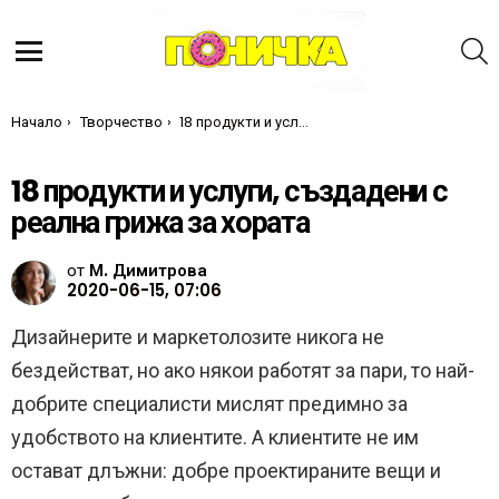
Т
Меню
Ти си тук:
Начало
Творчество
18 продукти и услуги, създадени с реална грижа за хората
18 продукти и услуги, създадени с
реална грижа за хората
от
М. Димитрова
2020-06-15, 07:06
Дизайнерите и маркетолозите никога не
бездействат, но ако някои работят за пари, то най-
добрите специалисти мислят предимно за
удобството на клиентите. А клиентите не им
остават длъжни: добре проектираните вещи и