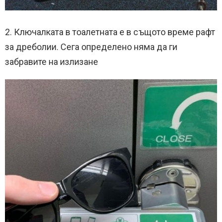
2. Ключалката в тоалетната е в същото време рафт
за дреболии. Сега определено няма да ги
забравите на излизане