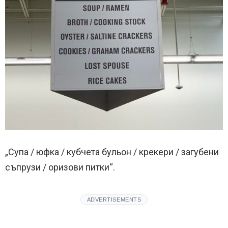
„Супа / юфка / кубчета бульон / крекери / загубени
съпрузи / оризови питки“.
ADVERTISEMENTS