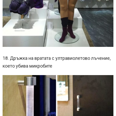
18. Дръжка на вратата с ултравиолетово лъчение,
което убива микробите