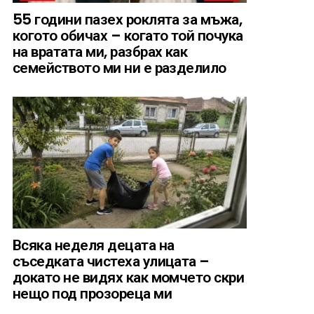
55 години пазех роклята за мъжа,
когото обичах – когато той почука
на вратата ми, разбрах как
семейството ми ни е разделило
Всяка неделя децата на
съседката чистеха улицата –
докато не видях как момчето скри
нещо под прозореца ми