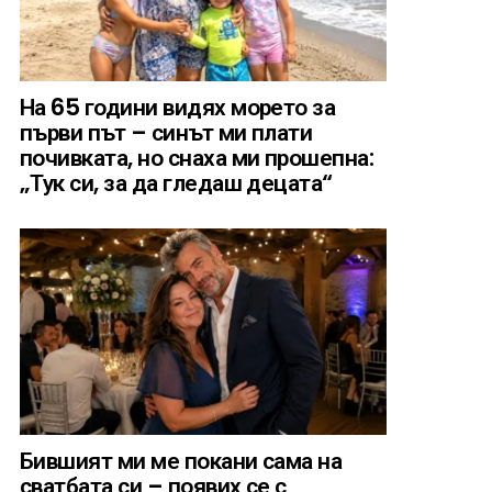
На 65 години видях морето за
първи път – синът ми плати
почивката, но снаха ми прошепна:
„Тук си, за да гледаш децата“
Бившият ми ме покани сама на
сватбата си – появих се с