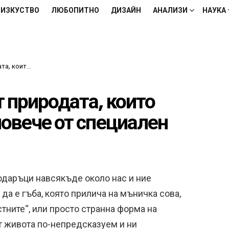
ИЗКУСТВО
ЛЮБОПИТНО
ДИЗАЙН
АНАЛИЗИ
НАУКА
вече от специален
т природата, които
повече от специален
одаръци навсякъде около нас и ние
да е гъба, която прилича на мъничка сова,
стните“, или просто странна форма на
т живота по-непредсказуем и ни