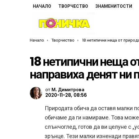
НАЧАЛО
ТВОРЧЕСТВО
ЗНАМЕНИТОСТИ
Ти си тук:
Начало
Творчество
18 нетипични неща от природата, които направиха денят ни по
18 нетипични неща о
направиха денят ни 
от
М. Димитрова
2020-11-28, 08:56
Природата обича да оставя малки п
обичаме да ги намираме. Това може 
слънчоглед, готов да ви целуне с „у
зрънце. Тези малки изненади правя