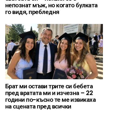
непознат мъж, но когато булката
го видя, пребледня
Брат ми остави трите си бебета
пред вратата ми и изчезна – 22
години по-късно те ме извикаха
на сцената пред всички