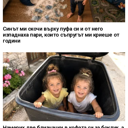
Синът ми скочи върху пуфа си и от него
изпаднаха пари, които съпругът ми криеше от
години
Намерих две близначки в кофата си за боклук, а