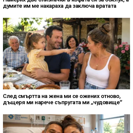
думите им ме накараха да заключа вратата
След смъртта на жена ми се ожених отново,
дъщеря ми нарече съпругата ми „чудовище“