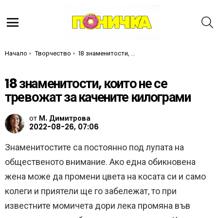
Т
Меню
Ти си тук:
Начало
Творчество
18 знаменитости, които не се тревожат за качените килограми
18 знаменитости, които не се
тревожат за качените килограми
от
М. Димитрова
2022-08-26, 07:06
Знаменитостите са постоянно под лупата на
общественото внимание. Ако една обикновена
жена може да промени цвета на косата си и само
колеги и приятели ще го забележат, то при
известните момичета дори лека промяна във