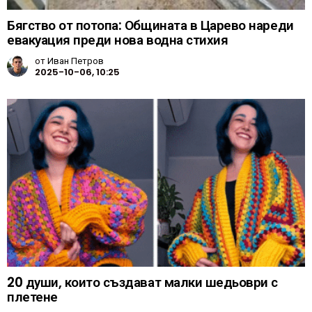
Бягство от потопа: Общината в Царево нареди
евакуация преди нова водна стихия
от
Иван Петров
2025-10-06, 10:25
20 души, които създават малки шедьоври с
плетене