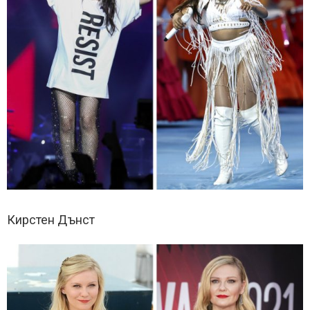
Кирстен Дънст