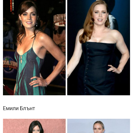
Емили Блънт