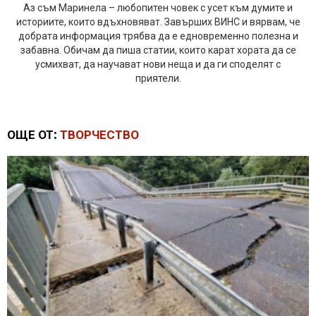
Аз съм Маринела – любопитен човек с усет към думите и
историите, които вдъхновяват. Завърших ВИНС и вярвам, че
добрата информация трябва да е едновременно полезна и
забавна. Обичам да пиша статии, които карат хората да се
усмихват, да научават нови неща и да ги споделят с
приятели.
ОЩЕ ОТ:
ТВОРЧЕСТВО