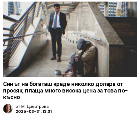
Синът на богаташ краде няколко долара от
просяк, плаща много висока цена за това по-
късно
от
М. Димитрова
2025-03-31, 13:01