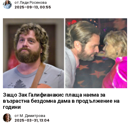
от
Лиди Росенова
2025-09-13, 00:55
Защо Зак Галифианакис плаща наема за
възрастна бездомна дама в продължение на
години
от
М. Димитрова
2025-03-31, 13:04