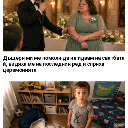
Дъщеря ми ме помоли да не идвам на сватбата
ѝ, видяха ме на последния ред и спряха
церемонията