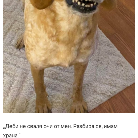
„Деби не сваля очи от мен. Разбира се, имам
храна.“