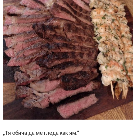
„Тя обича да ме гледа как ям.“