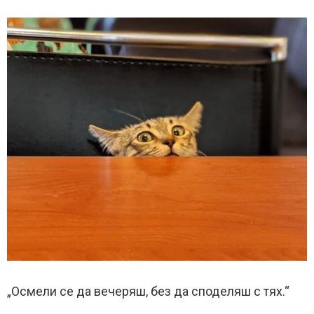
„Осмели се да вечеряш, без да споделяш с тях.“