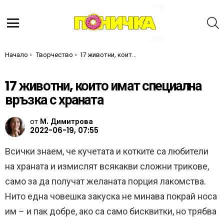
Т
Меню
Ти си тук:
Начало
Творчество
17 животни, които имат специална връзка с храната
17 животни, които имат специална
връзка с храната
от
М. Димитрова
2022-06-19, 07:55
Всички знаем, че кучетата и котките са любители
на храната и измислят всякакви сложни трикове,
само за да получат желаната порция лакомства.
Нито една човешка закуска не минава покрай носа
им – и пак добре, ако са само бисквитки, но трябва