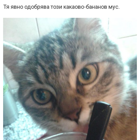
Тя явно одобрява този какаово-бананов мус.