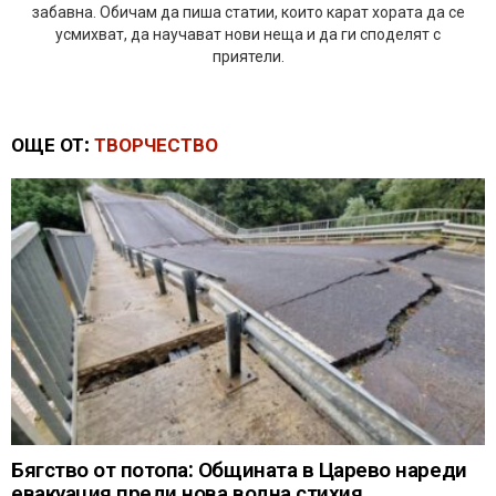
забавна. Обичам да пиша статии, които карат хората да се
усмихват, да научават нови неща и да ги споделят с
приятели.
ОЩЕ ОТ:
ТВОРЧЕСТВО
Бягство от потопа: Общината в Царево нареди
евакуация преди нова водна стихия