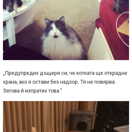
„Предупредих дъщеря си, че котката ще открадне
храна, ако я остави без надзор. Тя не повярва.
Затова й изпратих това.“