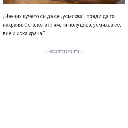
„Научих кучето си да се „усмихва“, преди да го
нахраня. Сега, когато ям, тя полудява, усмихва се,
вие и иска храна.“
ADVERTISEMENTS