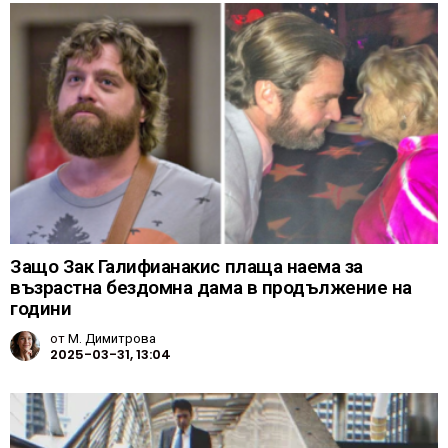
Защо Зак Галифианакис плаща наема за
възрастна бездомна дама в продължение на
години
от
М. Димитрова
2025-03-31, 13:04