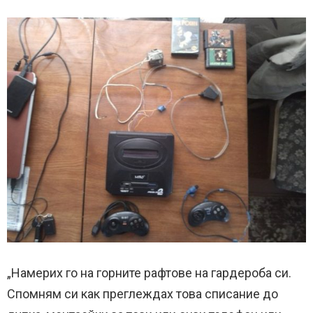
„Намерих го на горните рафтове на гардероба си.
Спомням си как преглеждах това списание до