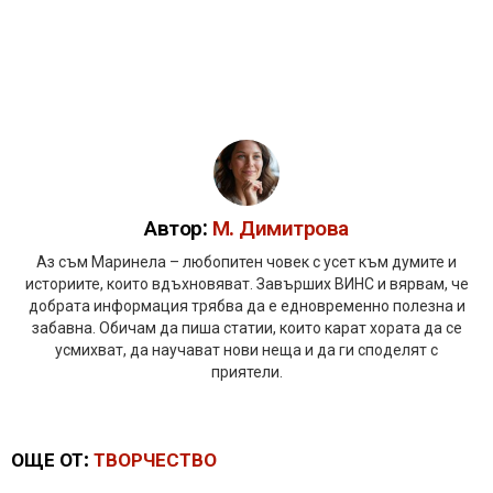
Автор:
М. Димитрова
Аз съм Маринела – любопитен човек с усет към думите и
историите, които вдъхновяват. Завърших ВИНС и вярвам, че
добрата информация трябва да е едновременно полезна и
забавна. Обичам да пиша статии, които карат хората да се
усмихват, да научават нови неща и да ги споделят с
приятели.
ОЩЕ ОТ:
ТВОРЧЕСТВО