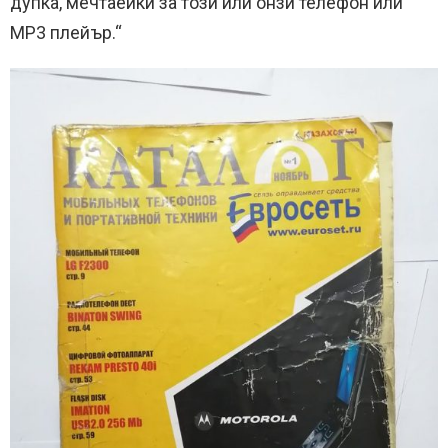
дупка, мечтаейки за този или онзи телефон или
MP3 плейър.“