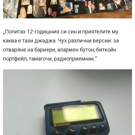
„Попитах 12-годишния си син и приятелите му
каква е тази джаджа. Чух различни версии: за
отваряне на бариери, алармен бутон, биткойн
портфейл, тамагочи, радиоприемник.“