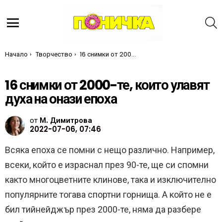
Т
Меню
Ти си тук:
Начало
Творчество
16 снимки от 2000-те, които улавят духа на онази епоха
16 снимки от 2000-те, които улавят
духа на онази епоха
от
М. Димитрова
2022-07-06, 07:46
Всяка епоха се помни с нещо различно. Например,
всеки, който е израснал през 90-те, ще си спомни
както многоцветните клинове, така и изключително
популярните тогава спортни горнища. А който не е
бил тийнейджър през 2000-те, няма да разбере