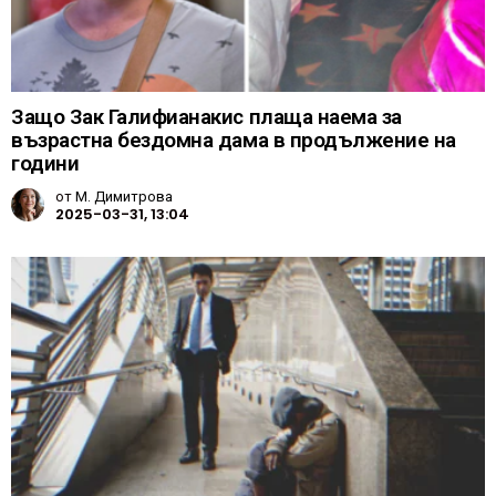
Защо Зак Галифианакис плаща наема за
възрастна бездомна дама в продължение на
години
от
М. Димитрова
2025-03-31, 13:04