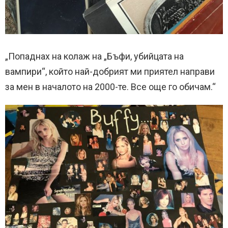
„Попаднах на колаж на „Бъфи, убийцата на
вампири“, който най-добрият ми приятел направи
за мен в началото на 2000-те. Все още го обичам.“