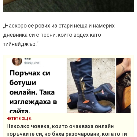
„Наскоро се рових из стари неща и намерих
дневника си с песни, който водех като
тийнейджър.“
ЧЕТЕТЕ ОЩЕ:
Няколко човека, които очакваха онлайн
поръчките си, но бяха разочаровни, когато ги