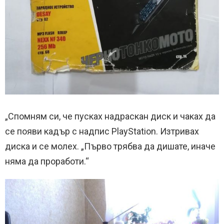
„Спомням си, че пусках надраскан диск и чаках да
се появи кадър с надпис PlayStation. Изтривах
диска и се молех. „Първо трябва да дишате, иначе
няма да проработи.“