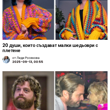
20 души, които създават малки шедьоври с
плетене
от
Лиди Росенова
2025-09-13, 00:55