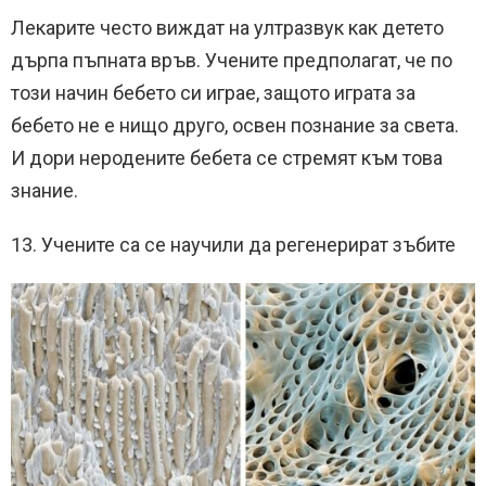
Лекарите често виждат на ултразвук как детето
дърпа пъпната връв. Учените предполагат, че по
този начин бебето си играе, защото играта за
бебето не е нищо друго, освен познание за света.
И дори неродените бебета се стремят към това
знание.
13. Учените са се научили да регенерират зъбите