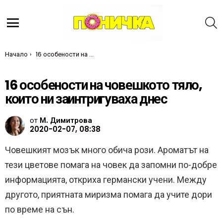
Т
Меню
Ти си тук:
Начало
16 особености на човешкото тяло, които ни заинтригуваха днес
16 особености на човешкото тяло,
които ни заинтригуваха днес
от
М. Димитрова
2020-02-07, 08:38
Човешкият мозък много обича рози. Ароматът на
тези цветове помага на човек да запомни по-добре
информацията, откриха германски учени. Между
другото, приятната миризма помага да учите дори
по време на сън.