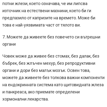
потни жлези, което означава, че им липсва
източник на естествени мазнини, което би ги
предпазило от капризите на времето. Може би
това е най-уязвимата част от тялото ви.
7. Можете да живеете без повечето си вътрешни
органи
Човек може да живее без стомах, без далак, без
бъбрек, без жлъчен мехур, без репродуктивни
органи и дори без малък мозък. Освен това,
можете да живеете без толкова важни компоненти
на ендокринната система като щитовидната жлеза
и панкреаса, ако приемате определени
хормонални лекарства.