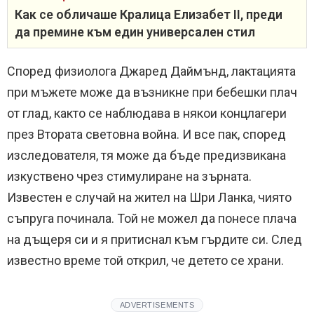
Как се обличаше Кралица Елизабет II, преди
да премине към един универсален стил
Според физиолога Джаред Даймънд, лактацията
при мъжете може да възникне при бебешки плач
от глад, както се наблюдава в някои концлагери
през Втората световна война. И все пак, според
изследователя, тя може да бъде предизвикана
изкуствено чрез стимулиране на зърната.
Известен е случай на жител на Шри Ланка, чиято
съпруга починала. Той не можел да понесе плача
на дъщеря си и я притиснал към гърдите си. След
известно време той открил, че детето се храни.
ADVERTISEMENTS