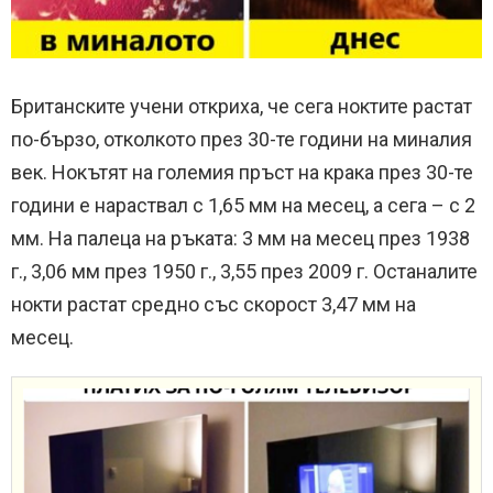
Британските учени откриха, че сега ноктите растат
по-бързо, отколкото през 30-те години на миналия
век. Нокътят на големия пръст на крака през 30-те
години е нараствал с 1,65 мм на месец, а сега – с 2
мм. На палеца на ръката: 3 мм на месец през 1938
г., 3,06 мм през 1950 г., 3,55 през 2009 г. Останалите
нокти растат средно със скорост 3,47 мм на
месец.