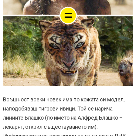
Всъщност всеки човек има по кожата си модел,
наподобяващ тигрови ивици. Той се нарича
линиите Блашко (по името на Алфред Блашко –
лекарят, открил съществуването им).
Информацията за тези линии се съдържа в ДНК,