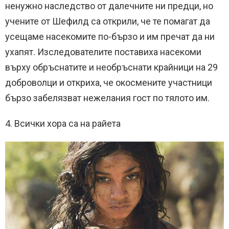
ненужно наследство от далечните ни предци, но
учените от Шефилд са открили, че те помагат да
усещаме насекомите по-бързо и им пречат да ни
ухапят. Изследователите поставиха насекоми
върху обръснатите и необръснати крайници на 29
доброволци и откриха, че окосмените участници
бързо забелязват нежелания гост по тялото им.
4. Всички хора са на райета