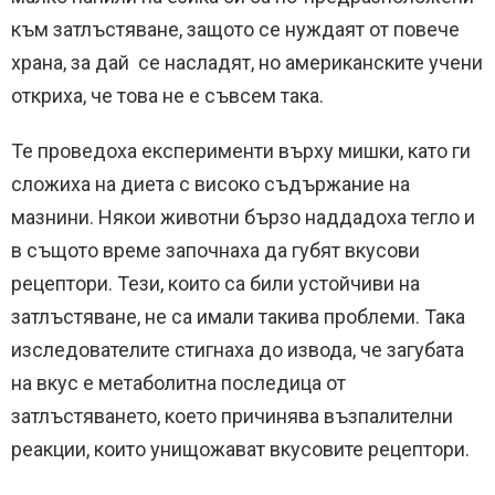
към затлъстяване, защото се нуждаят от повече
храна, за дай се насладят, но американските учени
откриха, че това не е съвсем така.
Те проведоха експерименти върху мишки, като ги
сложиха на диета с високо съдържание на
мазнини. Някои животни бързо наддадоха тегло и
в същото време започнаха да губят вкусови
рецептори. Тези, които са били устойчиви на
затлъстяване, не са имали такива проблеми. Така
изследователите стигнаха до извода, че загубата
на вкус е метаболитна последица от
затлъстяването, което причинява възпалителни
реакции, които унищожават вкусовите рецептори.