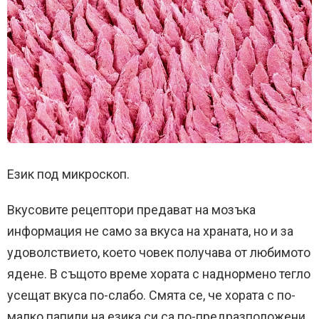
Език под микроскоп.
Вкусовите рецептори предават на мозъка
информация не само за вкуса на храната, но и за
удоволствието, което човек получава от любимото
ядене. В същото време хората с наднормено тегло
усещат вкуса по-слабо. Смята се, че хората с по-
малко папили на езика си са по-предразположени