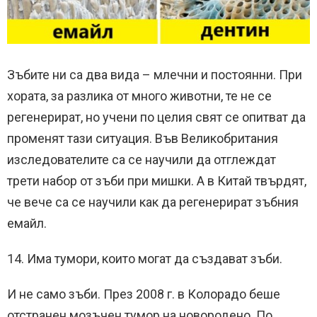
Зъбите ни са два вида – млечни и постоянни. При
хората, за разлика от много животни, те не се
регенерират, но учени по целия свят се опитват да
променят тази ситуация. Във Великобритания
изследователите са се научили да отглеждат
трети набор от зъби при мишки. А в Китай твърдят,
че вече са се научили как да регенерират зъбния
емайл.
14. Има тумори, които могат да създават зъби.
И не само зъби. През 2008 г. в Колорадо беше
отстранен мозъчен тумор на новородено. По