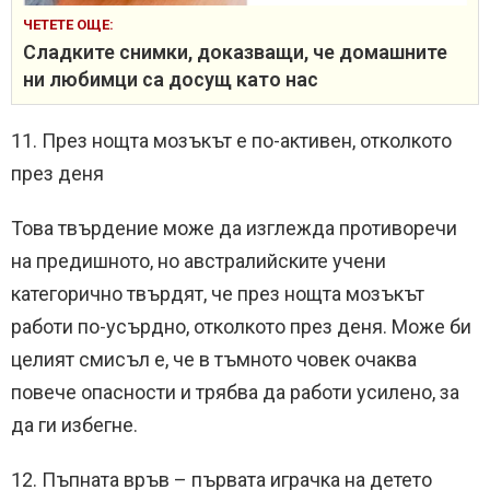
ЧЕТЕТЕ ОЩЕ:
Сладките снимки, доказващи, че домашните
ни любимци са досущ като нас
11. През нощта мозъкът е по-активен, отколкото
през деня
Това твърдение може да изглежда противоречи
на предишното, но австралийските учени
категорично твърдят, че през нощта мозъкът
работи по-усърдно, отколкото през деня. Може би
целият смисъл е, че в тъмното човек очаква
повече опасности и трябва да работи усилено, за
да ги избегне.
12. Пъпната връв – първата играчка на детето