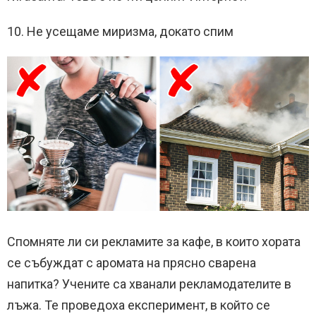
10. Не усещаме миризма, докато спим
Спомняте ли си рекламите за кафе, в които хората
се събуждат с аромата на прясно сварена
напитка? Учените са хванали рекламодателите в
лъжа. Те проведоха експеримент, в който се