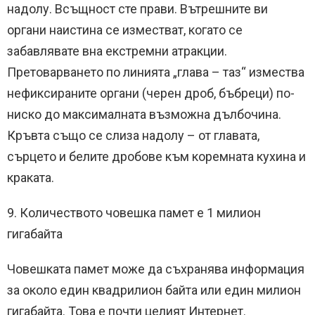
надолу. Всъщност сте прави. Вътрешните ви
органи наистина се изместват, когато се
забавлявате вна екстремни атракции.
Претоварването по линията „глава – таз“ измества
нефиксираните органи (черен дроб, бъбреци) по-
ниско до максималната възможна дълбочина.
Кръвта също се слиза надолу – от главата,
сърцето и белите дробове към коремната кухина и
краката.
9. Количеството човешка памет е 1 милион
гигабайта
Човешката памет може да съхранява информация
за около един квадрилион байта или един милион
гигабайта. Това е почти целият Интернет.