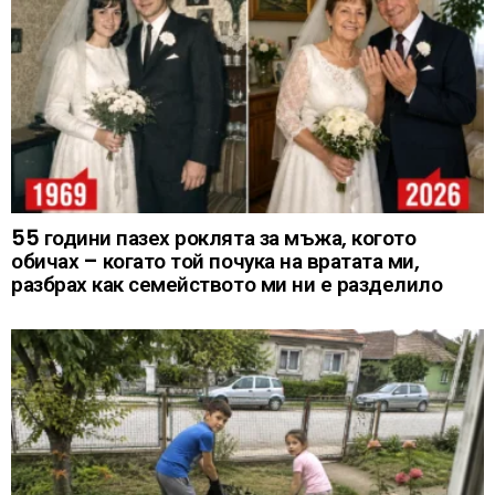
55 години пазех роклята за мъжа, когото
обичах – когато той почука на вратата ми,
разбрах как семейството ми ни е разделило