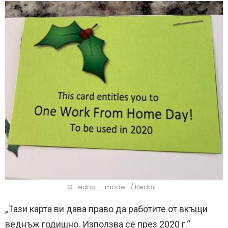
© -edna__mode- / Reddit
„Тази карта ви дава право да работите от вкъщи
веднъж годишно. Използва се през 2020 г.“