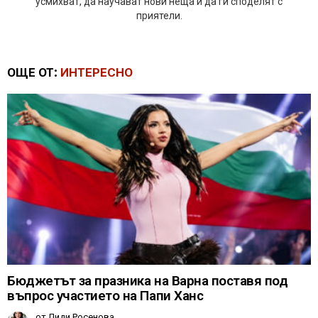
усмихват, да научават нови неща и да ги споделят с
приятели.
ОЩЕ ОТ:
ИНТЕРЕСНО
Бюджетът за празника на Варна поставя под
въпрос участието на Папи Ханс
от
Лиди Росенова