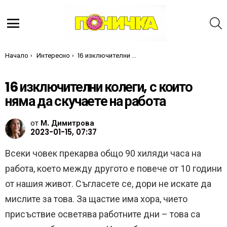
Т
Меню
Ти си тук:
Начало
Интересно
16 изключителни колеги, с които няма да скучаете на работа
16 изключителни колеги, с които
няма да скучаете на работа
от
М. Димитрова
2023-01-15, 07:37
Всеки човек прекарва общо 90 хиляди часа на
работа, което между другото е повече от 10 години
от нашия живот. Съгласете се, дори не искате да
мислите за това. За щастие има хора, чието
присъствие осветява работните дни – това са