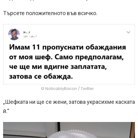
Търсете положителното във всичко.
© NoticablyBacon / Twitter
„Шефката ни ще се жени, затова украсихме каската
й.“