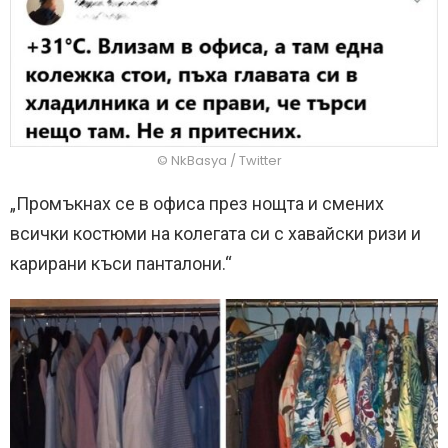
© NkBasya / Twitter
„Промъкнах се в офиса през нощта и смених
всички костюми на колегата си с хавайски ризи и
карирани къси панталони.“