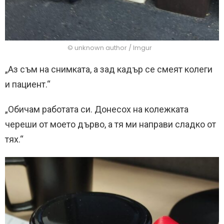
© unknown author / Imgur
„Аз съм на снимката, а зад кадър се смеят колеги
и пациент.“
„Обичам работата си. Донесох на колежката
череши от моето дърво, а тя ми направи сладко от
тях.“