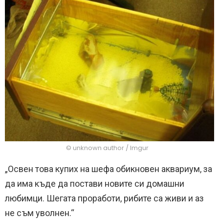
© unknown author / Imgur
„Освен това купих на шефа обикновен аквариум, за
да има къде да постави новите си домашни
любимци. Шегата проработи, рибите са живи и аз
не съм уволнен.“