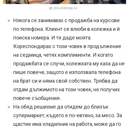
@ stocksnap.io
Някога се занимавах с продажба на курсове
по телефона. Клиент се влюби в колежка и й
поиска номера. И тя даде моята.
Кореспондирах с този човек в продължение
на седмица, четях комплименти. И когато
продажбата се случи, колежката му каза да не
пише повече, защото е използвала телефона
на брат си и няма свой собствен. Трябва да
отдам дължимото на този човек, не получих
повече съобщения.
На обяд решихме да отидем до близък
супермаркет, където е по-евтино, за месо. За
щастие има хладилник на работа, може да го