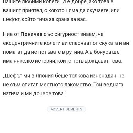
нашите любими колеги. И е добре, ако това е
вашият приятел, с когото няма да скучаете, или
шефът, който тича за храна за вас.
Ние от
Поничка
със сигурност знаем, че
ексцентричните колеги ви спасяват от скуката и ви
помагат да не потъвате в рутина. А в бонуса ще
има няколко истории, които потвърждават това.
„Шефът ми в Япония беше толкова изненадан, че
не съм опитал местното лакомство. Той веднага
изтича и ми донесе това.“
ADVERTISEMENTS