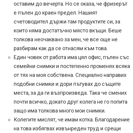
оставим до вечерта. Но се оказа, че фризерът
е пълен до краен предел. Нашият
счетоводител държи там продуктите си, за
които няма достатъчно място вкъщи. Беше
толкова неочаквано за мен, че все още не
разбирам как да се отнасям към това.
Един човек от работа има цял офис, пълен със
семейни снимки и постепенно променях всяка
от тях на моя собствена. Специално направих
подобни снимки и дори пътувах до същите
места, за да ги възпроизведа. Така че смених
почти всичко, докато друг колега не го попита
защо има толкова много мои снимки.
Колегите мислят, че имам котка. Благодарение
на това избягвах извънреден труд и срещи