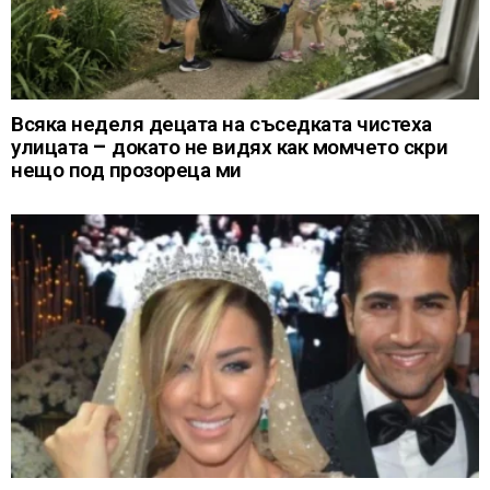
Всяка неделя децата на съседката чистеха
улицата – докато не видях как момчето скри
нещо под прозореца ми