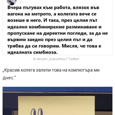
© skazhi_kukushka / Twitter
„Красив колега залепи това на компютъра ми
днес.“