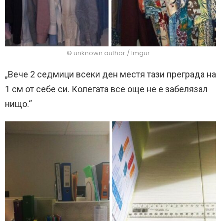
© unknown author / Imgur
„Вече 2 седмици всеки ден местя тази преграда на
1 см от себе си. Колегата все още не е забелязал
нищо.“