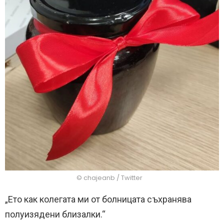
© chajeanb / Twitter
„Ето как колегата ми от болницата съхранява
полуизядени близалки.“