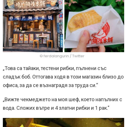
© ferdalangurin / Twitter
„Това са тайаки, тестени рибки, пълнени със
сладък боб. Оттогава ходя в този магазин близо до
офиса, за да се възнаградя за труда си.“
„Вижте чекмеджето на моя шеф, което напълних с
вода. Сложих вътре и 4 златни рибки и 1 рак.”