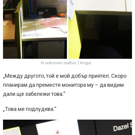
© unknown author / Imgur
„Между другото, той е мой добър приятел. Скоро
планирам да преместя монитора му – да видим
дали ще забележи това.“
„Това ме подлудява.“