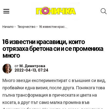
Т
Меню
Ти си тук:
Начало
Творчество
16 известни красавици, които отрязаха бретона си и се промениха много
16 известни красавици, които
отрязаха бретона си и се промениха
много
от
М. Димитрова
2022-04-13, 07:24
Много звезди експериментират с външния си вид,
пробвайки една визия, после друга. Понякога това
пълна трансформация в прическата и цвета на
косата, а друг път само малка промяна във