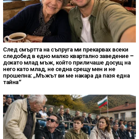
След смъртта на съпруга ми прекарвах всеки
следобед в едно малко квартално заведение –
докато млад мъж, който приличаше досущ на
него като млад, не седна срещу мен и не
прошепна: „Мъжът ви ме накара да пазя една
тайна“