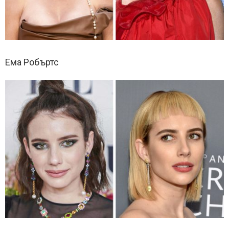
Ема Робъртс