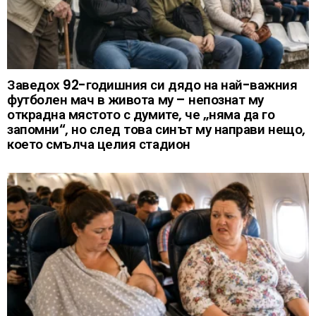
Заведох 92-годишния си дядо на най-важния
футболен мач в живота му – непознат му
открадна мястото с думите, че „няма да го
запомни“, но след това синът му направи нещо,
което смълча целия стадион