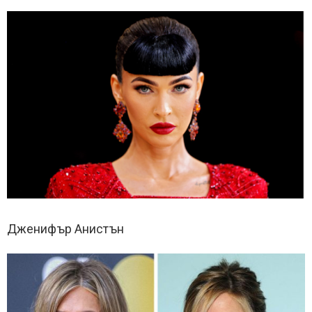
Дженифър Анистън