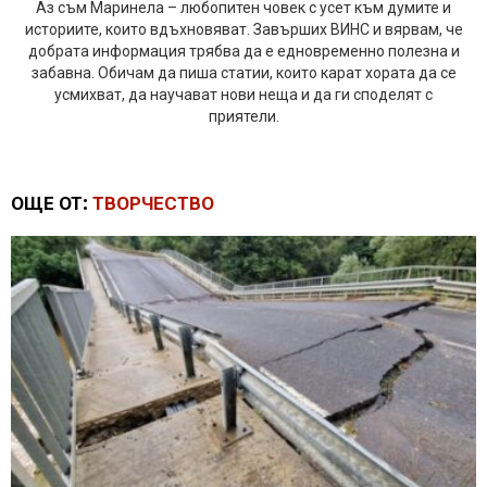
Аз съм Маринела – любопитен човек с усет към думите и
историите, които вдъхновяват. Завърших ВИНС и вярвам, че
добрата информация трябва да е едновременно полезна и
забавна. Обичам да пиша статии, които карат хората да се
усмихват, да научават нови неща и да ги споделят с
приятели.
ОЩЕ ОТ:
ТВОРЧЕСТВО