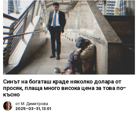
Синът на богаташ краде няколко долара от
просяк, плаща много висока цена за това по-
късно
от
М. Димитрова
2025-03-31, 13:01