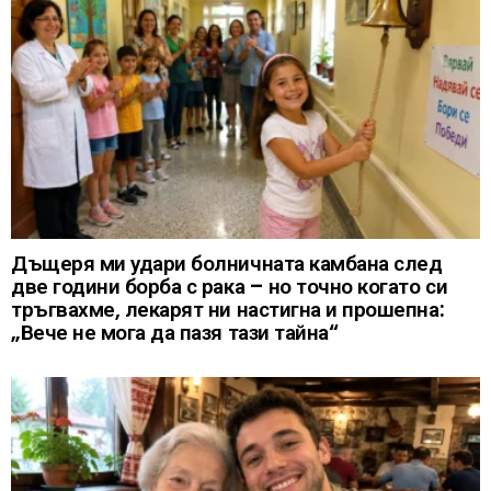
Дъщеря ми удари болничната камбана след
две години борба с рака – но точно когато си
тръгвахме, лекарят ни настигна и прошепна:
„Вече не мога да пазя тази тайна“