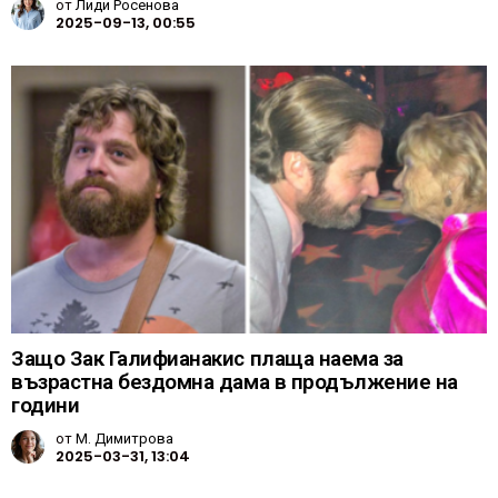
от
Лиди Росенова
2025-09-13, 00:55
Защо Зак Галифианакис плаща наема за
възрастна бездомна дама в продължение на
години
от
М. Димитрова
2025-03-31, 13:04