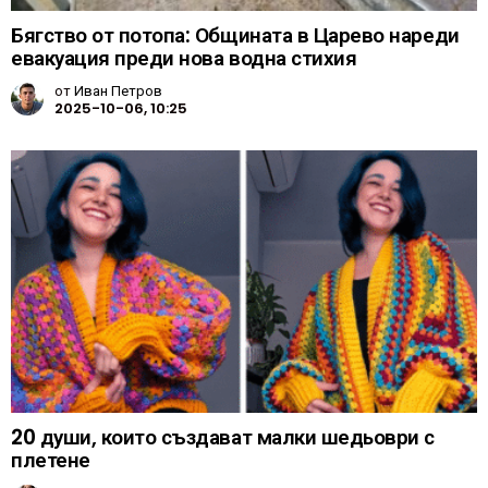
Бягство от потопа: Общината в Царево нареди
евакуация преди нова водна стихия
от
Иван Петров
2025-10-06, 10:25
20 души, които създават малки шедьоври с
плетене