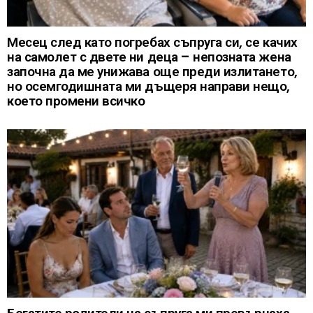
Месец след като погребах съпруга си, се качих
на самолет с двете ни деца – непозната жена
започна да ме унижава още преди излитането,
но осемгодишната ми дъщеря направи нещо,
което промени всичко