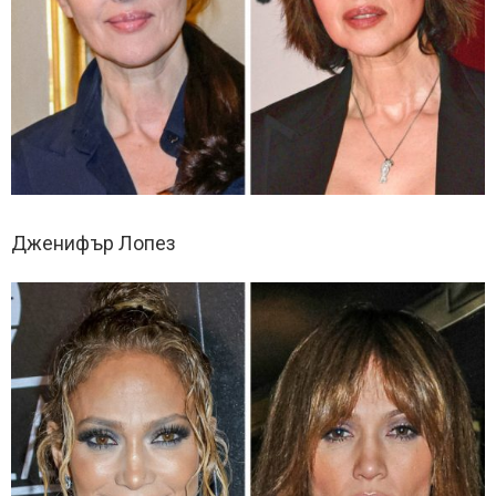
Дженифър Лопез