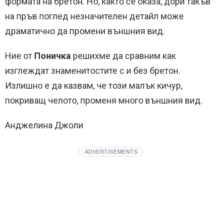
формата на бретон. Но, както се оказа, дори такъв
на пръв поглед незначителен детайл може
драматично да промени външния вид.
Ние от
Поничка
решихме да сравним как
изглеждат знаменитостите с и без бретон.
Излишно е да казвам, че този малък кичур,
покриващ челото, променя много външния вид.
Анджелина Джоли
ADVERTISEMENTS