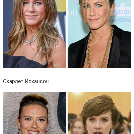
Скарлет Йохансон