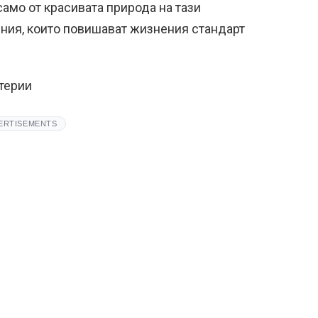
само от красивата природа на тази
ения, които повишават жизнения стандарт
атерии
ERTISEMENTS