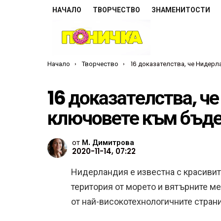
НАЧАЛО
ТВОРЧЕСТВО
ЗНАМЕНИТОСТИ
Ти си тук:
Начало
Творчество
16 доказателства, че Нидерландия държи ключовете
16 доказателства, 
ключовете към бъд
от
М. Димитрова
2020-11-14, 07:22
Нидерландия е известна с красивите
територия от морето и вятърните ме
от най-високотехнологичните страни