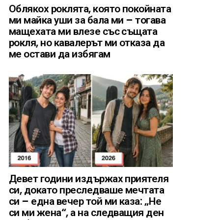
Облякох роклята, която покойната
ми майка уши за бала ми – тогава
мащехата ми влезе със същата
рокля, но кавалерът ми отказа да
ме остави да избягам
Девет години издържах приятеля
си, докато преследваше мечтата
си – една вечер той ми каза: „Не
си ми жена“, а на следващия ден