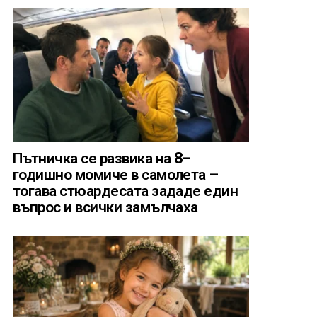
Пътничка се развика на 8-
годишно момиче в самолета –
тогава стюардесата зададе един
въпрос и всички замълчаха