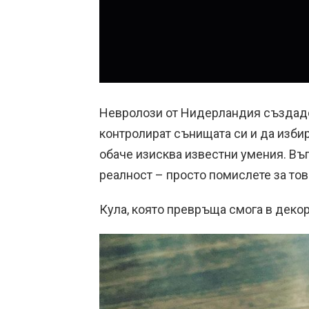
Невролози от Нидерландия създадох
контролират сънищата си и да избир
обаче изисква известни умения. Въ
реалност – просто помислете за тов
Кула, която превръща смога в деко