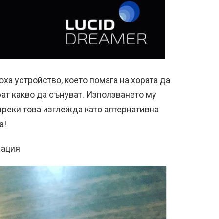
а устройство, което помага на хората да
ат какво да сънуват. Използването му
преки това изглежда като алтернативна
а!
рация