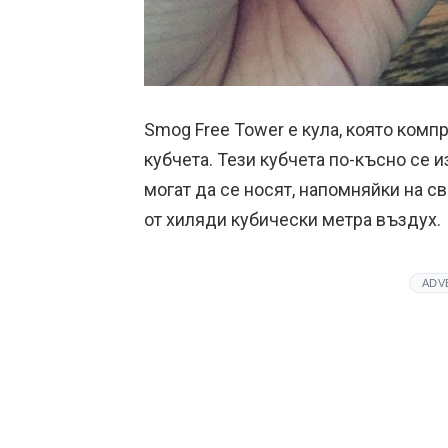
Smog Free Tower е кула, която ком
кубчета. Тези кубчета по-късно се 
могат да се носят, напомняйки на 
от хиляди кубически метра въздух.
ADV