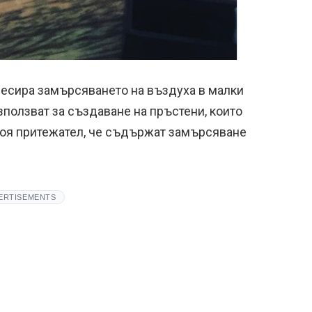
пресира замърсяването на въздуха в малки
използват за създаване на пръстени, които
своя притежател, че съдържат замърсяване
ERTISEMENTS