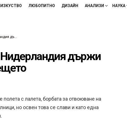
ИЗКУСТВО
ЛЮБОПИТНО
ДИЗАЙН
АНАЛИЗИ
НАУКА
 към бъдещето
че Нидерландия държи
ещето
 полета с лалета, борбата за отвоюване на
лници, но освен това се слави и като една
.