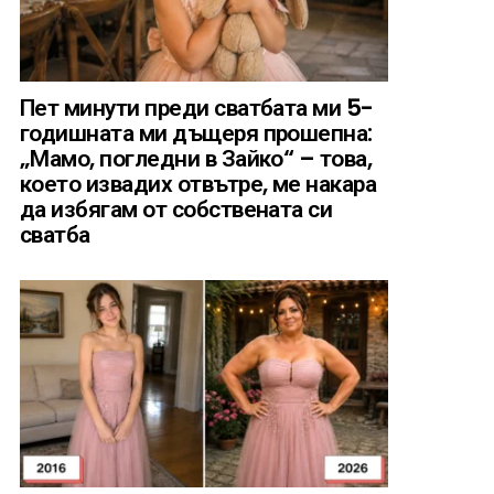
Пет минути преди сватбата ми 5-
годишната ми дъщеря прошепна:
„Мамо, погледни в Зайко“ – това,
което извадих отвътре, ме накара
да избягам от собствената си
сватба