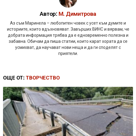
Автор:
М. Димитрова
Аз съм Маринела – любопитен човек с усет към думите и
историите, които вдъхновяват. Завърших ВИНС и вярвам, че
добрата информация трябва да е едновременно полезна и
забавна. Обичам да пиша статии, които карат хората да се
усмихват, да научават нови неща и да ги споделят с
приятели.
ОЩЕ ОТ:
ТВОРЧЕСТВО