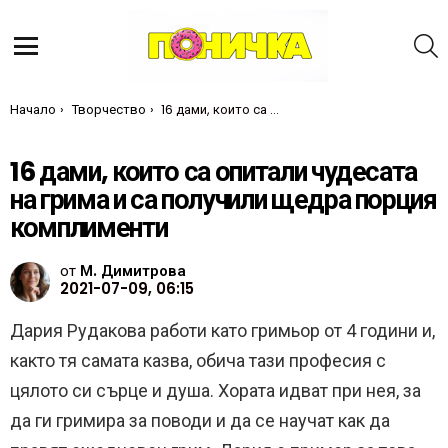
Т
Меню
Ти си тук:
Начало
Творчество
16 дами, които са опитали чудесата на грима и са получили щедра порция комплименти
16 дами, които са опитали чудесата
на грима и са получили щедра порция
комплименти
от
М. Димитрова
2021-07-09, 06:15
Дария Рудакова работи като гримьор от 4 години и,
както тя самата казва, обича тази професия с
цялото си сърце и душа. Хората идват при нея, за
да ги гримира за поводи и да се научат как да