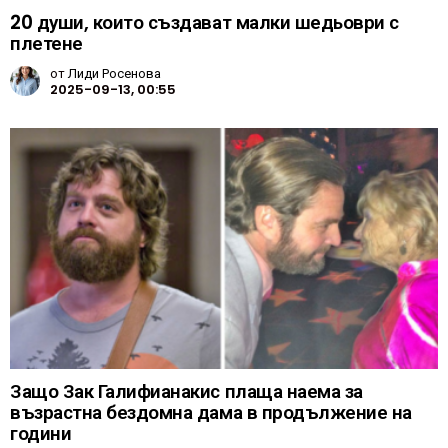
20 души, които създават малки шедьоври с
плетене
от
Лиди Росенова
2025-09-13, 00:55
Защо Зак Галифианакис плаща наема за
възрастна бездомна дама в продължение на
години