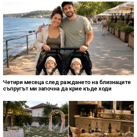
Четири месеца след раждането на близнаците
съпругът ми започна да крие къде ходи