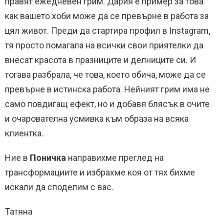
правят ежедневен грим. Дария е пример за това
как вашето хоби може да се превърне в работа за
цял живот. Преди да стартира профил в Instagram,
тя просто помагала на всички свои приятелки да
внесат красота в празниците и делниците си. И
тогава разбрала, че това, което обича, може да се
превърне в истинска работа. Нейният грим има не
само повдигащ ефект, но и добавя блясък в очите
и очарователна усмивка към образа на всяка
клиентка.
Ние в
Поничка
направихме преглед на
трансформациите и избрахме коя от тях бихме
искали да споделим с вас.
Татяна