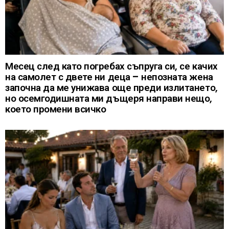
Месец след като погребах съпруга си, се качих
на самолет с двете ни деца – непозната жена
започна да ме унижава още преди излитането,
но осемгодишната ми дъщеря направи нещо,
което промени всичко