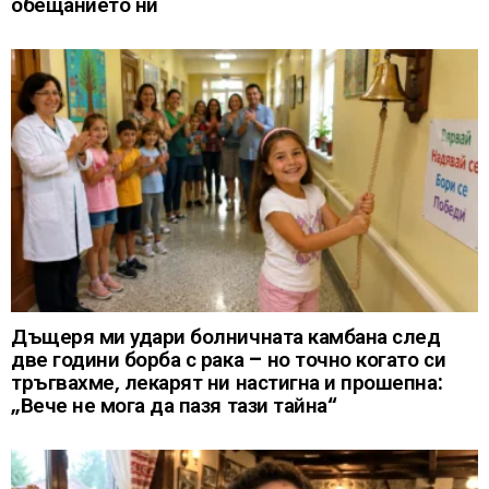
обещанието ни
Дъщеря ми удари болничната камбана след
две години борба с рака – но точно когато си
тръгвахме, лекарят ни настигна и прошепна:
„Вече не мога да пазя тази тайна“