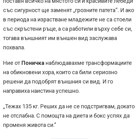
поставя всичко на мястото си и красивите лебеди
със сигурност ще заменят „грозните патета“. И ако
в периода на израстване младежите не са стоели
със скръстени ръце, а са работили върху себе си,
тогава външният им външен вид заслужава
похвала.
Ние от
Поничка
наблюдавахме трансформациите
на обикновени хора, които са били сериозно
решени да подобрят външния си вид. И го
направиха наистина успешно.
„Тежах 135 кг. Реших да не се подстригвам, докато
не отслабна. С помощта на диета и бокс успях да
променя живота си.”