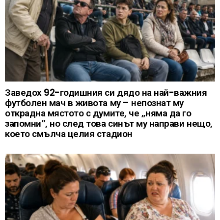
Заведох 92-годишния си дядо на най-важния
футболен мач в живота му – непознат му
открадна мястото с думите, че „няма да го
запомни“, но след това синът му направи нещо,
което смълча целия стадион