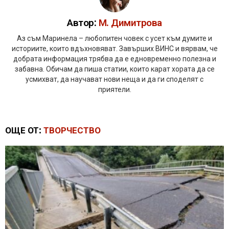
Автор:
М. Димитрова
Аз съм Маринела – любопитен човек с усет към думите и
историите, които вдъхновяват. Завърших ВИНС и вярвам, че
добрата информация трябва да е едновременно полезна и
забавна. Обичам да пиша статии, които карат хората да се
усмихват, да научават нови неща и да ги споделят с
приятели.
ОЩЕ ОТ:
ТВОРЧЕСТВО