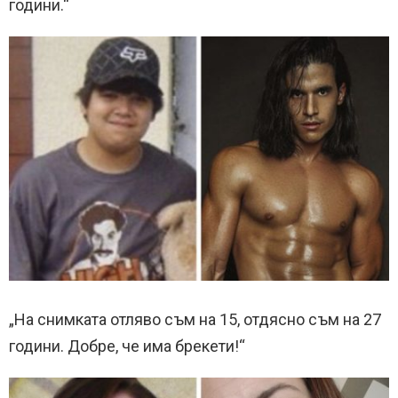
години.“
„На снимката отляво съм на 15, отдясно съм на 27
години. Добре, че има брекети!“