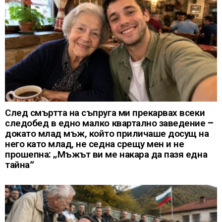
След смъртта на съпруга ми прекарвах всеки
следобед в едно малко квартално заведение –
докато млад мъж, който приличаше досущ на
него като млад, не седна срещу мен и не
прошепна: „Мъжът ви ме накара да пазя една
тайна“