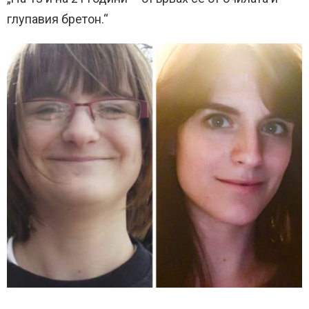
глупавия бретон.“