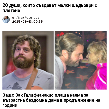
20 души, които създават малки шедьоври с
плетене
от
Лиди Росенова
2025-09-13, 00:55
Защо Зак Галифианакис плаща наема за
възрастна бездомна дама в продължение на
години