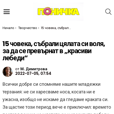
Т
Меню
Ти си тук:
Начало
Творчество
15 човека, събрали цялата си воля, за да се превърнат в „красиви лебеди“
15 човека, събрали цялата си воля,
за да се превърнат в „красиви
лебеди“
от
М. Димитрова
2022-07-05, 07:54
Всички добре си спомняме нашите младежки
терзания: не си харесваме носа, косата ни е
ужасна, изобщо не искаме да гледаме краката си.
За щастие този период вече е приключил: времето