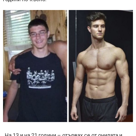
„На 13 и на 21 години – отървах се от очилата и