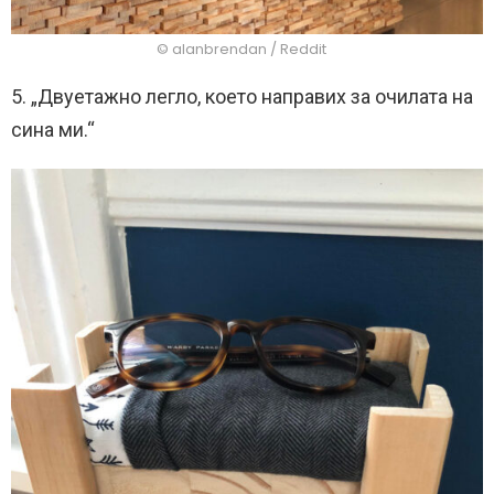
© alanbrendan / Reddit
5. „Двуетажно легло, което направих за очилата на
сина ми.“