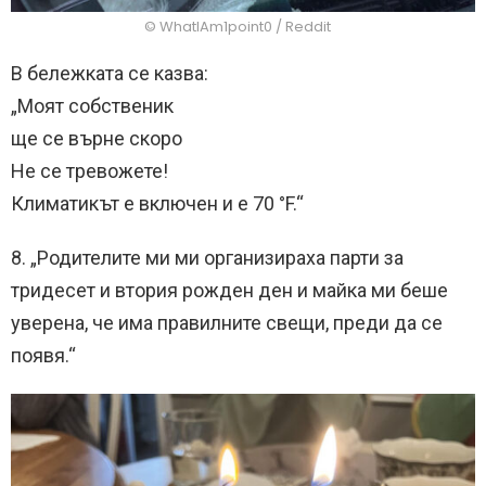
© WhatIAm1point0 / Reddit
В бележката се казва:
„Моят собственик
ще се върне скоро
Не се тревожете!
Климатикът е включен и е 70 °F.“
8. „Родителите ми ми организираха парти за
тридесет и втория рожден ден и майка ми беше
уверена, че има правилните свещи, преди да се
появя.“