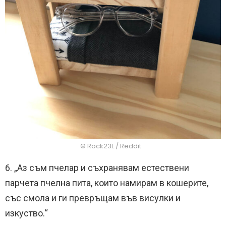
© Rock23L / Reddit
6. „Аз съм пчелар и съхранявам естествени
парчета пчелна пита, които намирам в кошерите,
със смола и ги превръщам във висулки и
изкуство.“