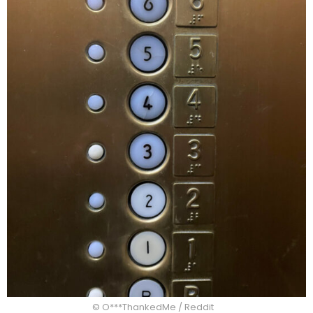
© O***ThankedMe / Reddit