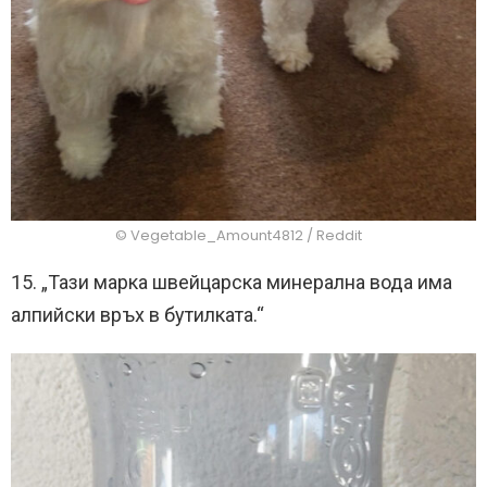
© Vegetable_Amount4812 / Reddit
15. „Тази марка швейцарска минерална вода има
алпийски връх в бутилката.“