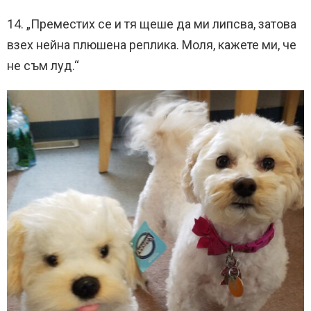
14. „Преместих се и тя щеше да ми липсва, затова
взех нейна плюшена реплика. Моля, кажете ми, че
не съм луд.“