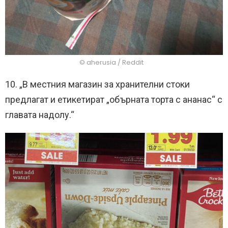
© aherusia / Reddit
10. „В местния магазин за хранителни стоки
предлагат и етикетират „обърната торта с ананас“ с
главата надолу.“