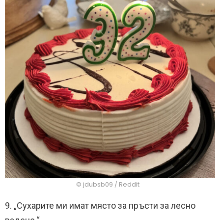
© jdubsb09 / Reddit
9. „Сухарите ми имат място за пръсти за лесно