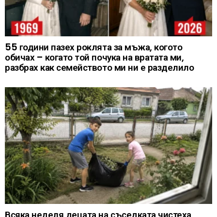
55 години пазех роклята за мъжа, когото
обичах – когато той почука на вратата ми,
разбрах как семейството ми ни е разделило
Всяка неделя децата на съседката чистеха