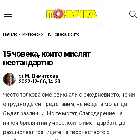
Т
Меню
Ти си тук:
Начало
Интересно
15 човека, които мислят нестандартно
15 човека, които мислят
нестандартно
от
М. Димитрова
2022-12-06, 14:33
Често толкова сме свикнали с ежедневието, че ни
е трудно да си представим, че нещата могат да
бъдат различни. Но те могат, благодарение на
някои брилянтни умове, които имат дарбата да
разширяват границите на творчеството с