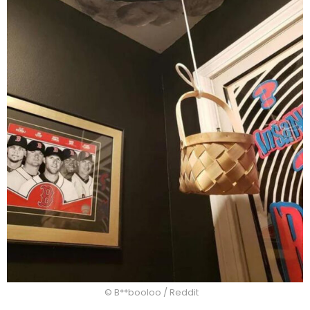
© B**booloo / Reddit