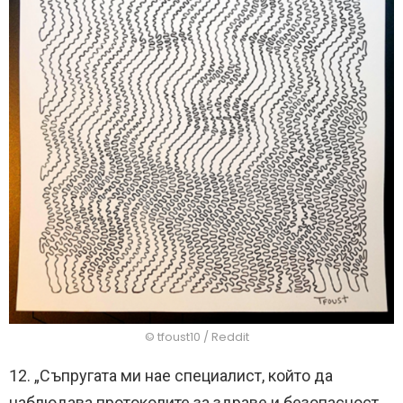
© tfoust10 / Reddit
12. „Съпругата ми нае специалист, който да
наблюдава протоколите за здраве и безопасност