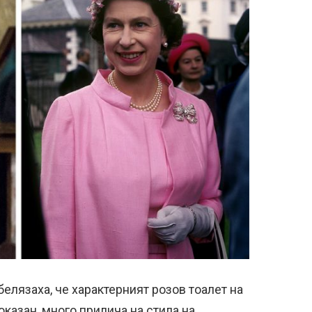
елязаха, че характерният розов тоалет на
казан, много прилича на стила на