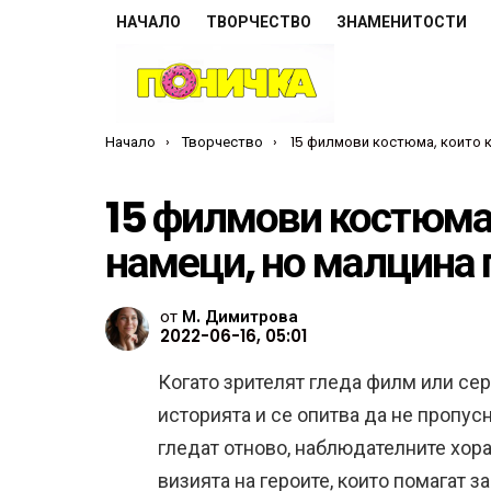
НАЧАЛО
ТВОРЧЕСТВО
ЗНАМЕНИТОСТИ
Ти си тук:
Начало
Творчество
15 филмови костюма, които крият много намеци, но малцин
15 филмови костюма,
намеци, но малцина 
от
М. Димитрова
2022-06-16, 05:01
Когато зрителят гледа филм или сер
историята и се опитва да не пропус
гледат отново, наблюдателните хор
визията на героите, които помагат 