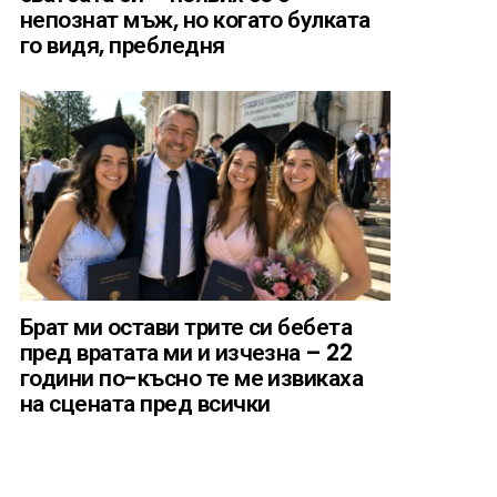
непознат мъж, но когато булката
го видя, пребледня
Брат ми остави трите си бебета
пред вратата ми и изчезна – 22
години по-късно те ме извикаха
на сцената пред всички