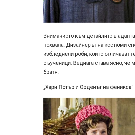
Вниманието към детайлите в адапта
похвала. Дизайнерът на костюми сп
избледнели роби, които отличават г
съученици. Веднага става ясно, че 
братя.
„Хари Потър и Орденът на феникса“