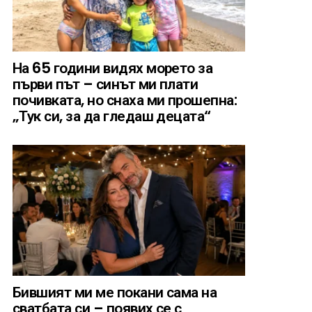
На 65 години видях морето за
първи път – синът ми плати
почивката, но снаха ми прошепна:
„Тук си, за да гледаш децата“
Бившият ми ме покани сама на
сватбата си – появих се с