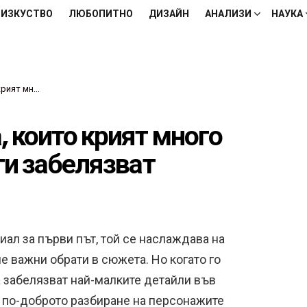
ИЗКУСТВО
ЛЮБОПИТНО
ДИЗАЙН
АНАЛИЗИ
НАУКА
а ги забелязват
 които крият много
ги забелязват
иал за първи път, той се наслаждава на
не важни обрати в сюжета. Но когато го
а забелязват най-малките детайли във
за по-доброто разбиране на персонажите