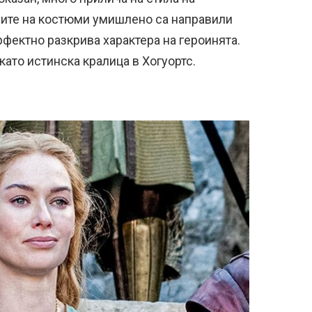
ерите на костюми умишлено са направили
рфектно разкрива характера на героинята.
ато истинска кралица в Хогуортс.