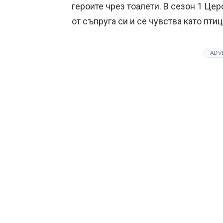
героите чрез тоалети. В сезон 1 Цер
от съпруга си и се чувства като птиц
ADV