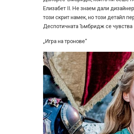
Елизабет II. Не знаем дали дизайн
този скрит намек, но този детайл пе
Деспотичната Ъмбридж се чувства к
„Игра на тронове“