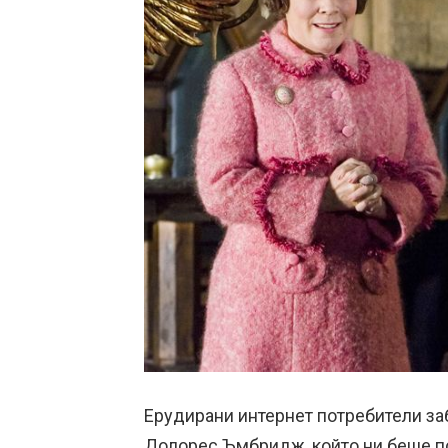
Ерудирани интернет потребители заб
Долорес Ъмбридж, който ни беше по