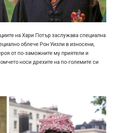
циите на Хари Потър заслужава специална
ециално облече Рон Уизли в износени,
ероя от по-заможните му приятели и
момчето носи дрехите на по-големите си