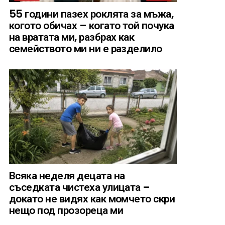
55 години пазех роклята за мъжа,
когото обичах – когато той почука
на вратата ми, разбрах как
семейството ми ни е разделило
Всяка неделя децата на
съседката чистеха улицата –
докато не видях как момчето скри
нещо под прозореца ми