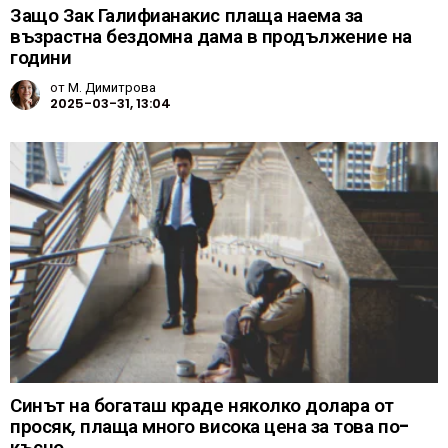
Защо Зак Галифианакис плаща наема за
възрастна бездомна дама в продължение на
години
от
М. Димитрова
2025-03-31, 13:04
Синът на богаташ краде няколко долара от
просяк, плаща много висока цена за това по-
късно