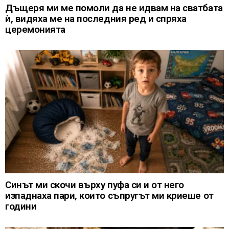
Дъщеря ми ме помоли да не идвам на сватбата
ѝ, видяха ме на последния ред и спряха
церемонията
Синът ми скочи върху пуфа си и от него
изпаднаха пари, които съпругът ми криеше от
години