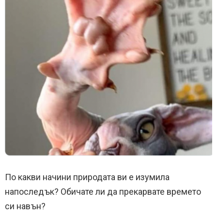
По какви начини природата ви е изумила
напоследък? Обичате ли да прекарвате времето
си навън?