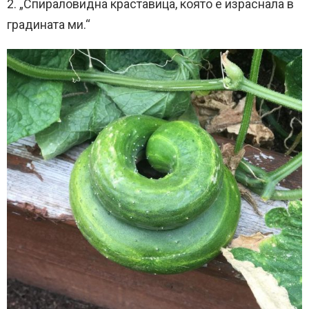
2. „Спираловидна краставица, която е израснала в
градината ми.“