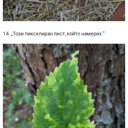
14. „Този ​​пикселиран лист, който намерих.“