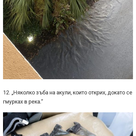
12. „Няколко зъба на акули, които открих, докато се
гмурках в река.“