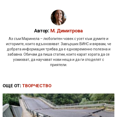
Автор:
М. Димитрова
Аз съм Маринела – любопитен човек с усет към думите и
историите, които вдъхновяват. Завърших ВИНС и вярвам, че
добрата информация трябва да е едновременно полезна и
забавна. Обичам да пиша статии, които карат хората да се
усмихват, да научават нови неща и да ги споделят с
приятели.
ОЩЕ ОТ:
ТВОРЧЕСТВО