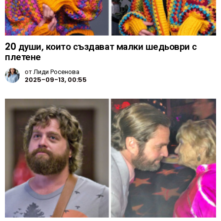
20 души, които създават малки шедьоври с
плетене
от
Лиди Росенова
2025-09-13, 00:55