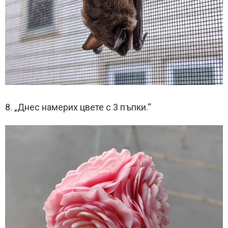
8. „Днес намерих цвете с 3 пъпки.“