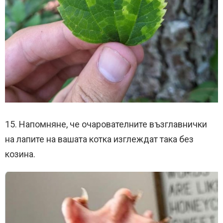
15. Напомняне, че очарователните възглавнички
на лапите на вашата котка изглеждат така без
козина.