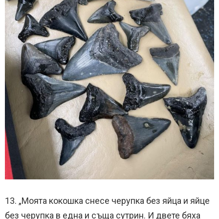
13. „Моята кокошка снесе черупка без яйца и яйце
без черупка в една и съща сутрин. И двете бяха