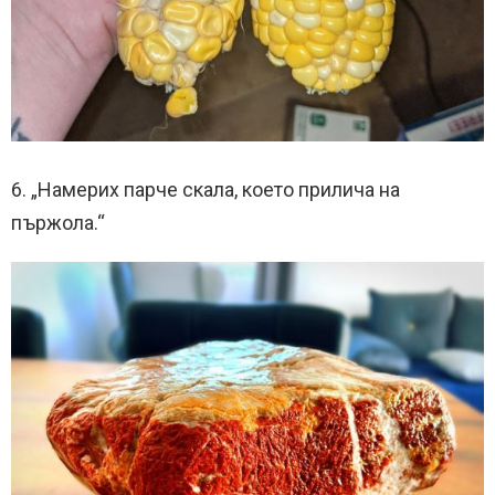
6. „Намерих парче скала, което прилича на
пържола.“