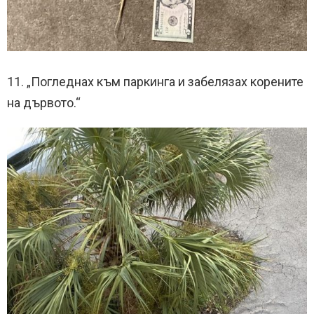
11. „Погледнах към паркинга и забелязах корените
на дървото.“