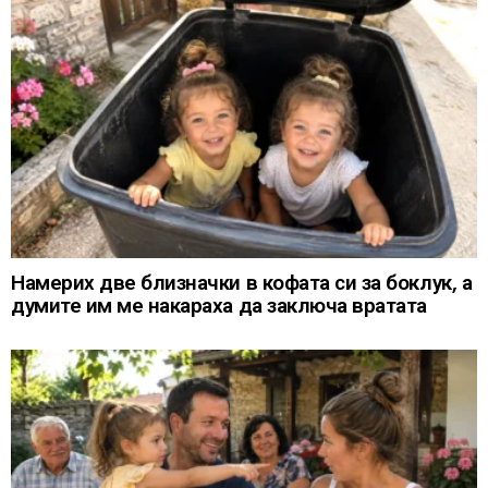
Намерих две близначки в кофата си за боклук, а
думите им ме накараха да заключа вратата