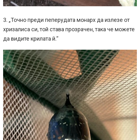
3. „Точно преди пеперудата монарх да излезе от
хризалиса си, той става прозрачен, така че можете
да видите крилата й.“