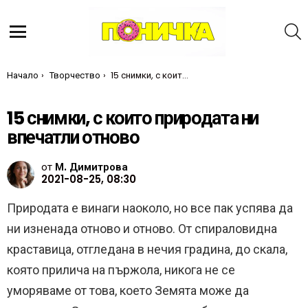
Т
Меню
Ти си тук:
Начало
Творчество
15 снимки, с които природата ни впечатли отново
15 снимки, с които природата ни
впечатли отново
от
М. Димитрова
2021-08-25, 08:30
Природата е винаги наоколо, но все пак успява да
ни изненада отново и отново. От спираловидна
краставица, отгледана в нечия градина, до скала,
която прилича на пържола, никога не се
уморяваме от това, което Земята може да